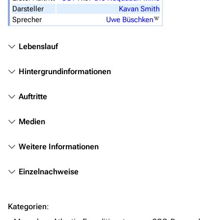
Darsteller
Kavan Smith
Völker
Sprecher
Uwe Büschken
Orte
Lebenslauf
Objekte
Zeitleiste
Hintergrundinformationen
Fanprojekte
Auftritte
Kommerzielles
Medien
Mitmachen
Hilfe
Weitere Informationen
Autorenportal
Einzelnachweise
Themengruppen
Letzte Änderungen
Kategorien
:
FAQ