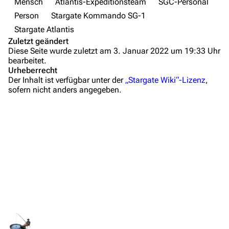
Mensch
Atlantis-Expeditionsteam
SGC-Personal
Wiki-Diskussion
Person
Stargate Kommando SG-1
Stargate Atlantis
Anfragen
Zuletzt geändert
Diese Seite wurde zuletzt am 3. Januar 2022 um 19:33 Uhr
Administrations-Übersicht
bearbeitet.
Urheberrecht
Löschantrag
Der Inhalt ist verfügbar unter der
„Stargate Wiki“-Lizenz
,
sofern nicht anders angegeben.
Vandalismus melden
Technik-Zentrale
Admin-Anfragen
Bot-Anfragen
Kontakt
Lebenslauf
Übersicht
Hintergrundinformationen
E-Mail
Links auf diese Seite
Auftritte
Feedback