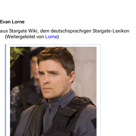
Jump to content
Evan Lorne
aus Stargate Wiki, dem deutschsprachigen Stargate-Lexikon
(Weitergeleitet von
Lorne
)
3639
2133
346.380
Navigation
Hauptseite
Von A bis Z
Zufälliger Artikel
Spezialseiten
Datei hochladen