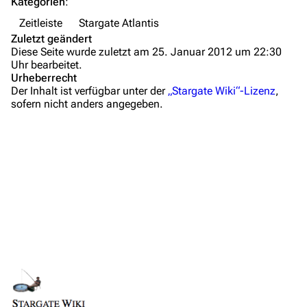
Kategorien
:
Wiki-Diskussion
Zeitleiste
Stargate Atlantis
Anfragen
Zuletzt geändert
Diese Seite wurde zuletzt am 25. Januar 2012 um 22:30
Administrations-Übersicht
Uhr bearbeitet.
Urheberrecht
Löschantrag
Der Inhalt ist verfügbar unter der
„Stargate Wiki“-Lizenz
,
sofern nicht anders angegeben.
Vandalismus melden
Technik-Zentrale
Admin-Anfragen
Bot-Anfragen
Kontakt
Übersicht
E-Mail
Feedback
Links auf diese Seite