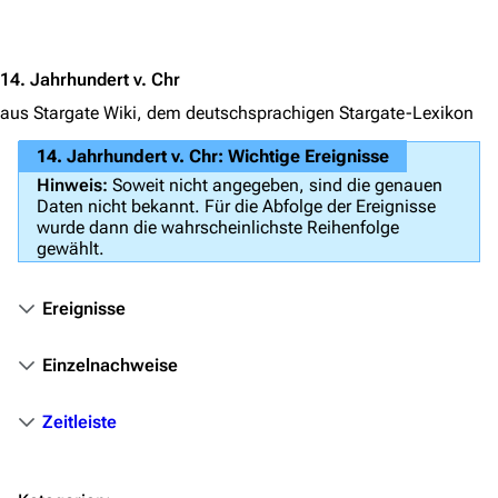
Jump to content
Völker
Orte
14. Jahrhundert v. Chr
Objekte
aus Stargate Wiki, dem deutschsprachigen Stargate-Lexikon
Zeitleiste
14. Jahrhundert v. Chr: Wichtige Ereignisse
Fanprojekte
Hinweis:
Soweit nicht angegeben, sind die genauen
Daten nicht bekannt. Für die Abfolge der Ereignisse
Kommerzielles
wurde dann die wahrscheinlichste Reihenfolge
gewählt.
Mitmachen
Hilfe
Ereignisse
Autorenportal
Einzelnachweise
Themengruppen
Zeitleiste
Letzte Änderungen
FAQ