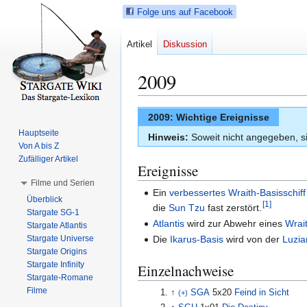
Folge uns auf Facebook
Artikel
Diskussion
2009
Z
Z
2009: Wichtige Ereignisse
u
u
Hauptseite
Hinweis:
Soweit nicht angegeben, si
r
r
Von A bis Z
N
S
Zufälliger Artikel
Ereignisse
a
u
Filme und Serien
v
c
Ein
verbessertes Wraith-Basisschiff
Überblick
i
h
[
1
]
die
Sun Tzu
fast zerstört.
Stargate SG-1
g
e
Atlantis
wird zur Abwehr eines
Wrai
Stargate Atlantis
a
s
Stargate Universe
Die
Ikarus-Basis
wird von der
Luzia
t
p
Stargate Origins
i
r
Stargate Infinity
Einzelnachweise
Stargate-Romane
o
i
Filme
↑
SGA
5x20
Feind in Sicht
(+)
n
n