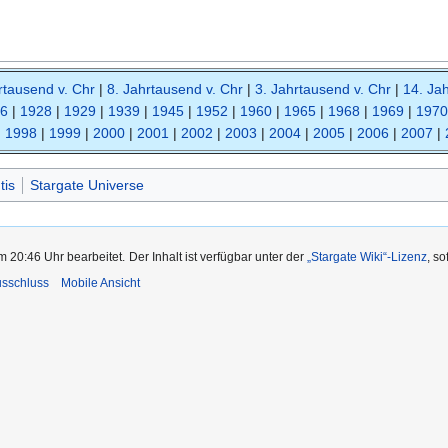
rtausend v. Chr
|
8. Jahrtausend v. Chr
|
3. Jahrtausend v. Chr
|
14. Ja
6
|
1928
|
1929
|
1939
|
1945
|
1952
|
1960
|
1965
|
1968
|
1969
|
1970
|
1998
|
1999
|
2000
|
2001
|
2002
|
2003
|
2004
|
2005
|
2006
|
2007
|
tis
Stargate Universe
m 20:46 Uhr bearbeitet.
Der Inhalt ist verfügbar unter der
„Stargate Wiki“-Lizenz
, s
usschluss
Mobile Ansicht