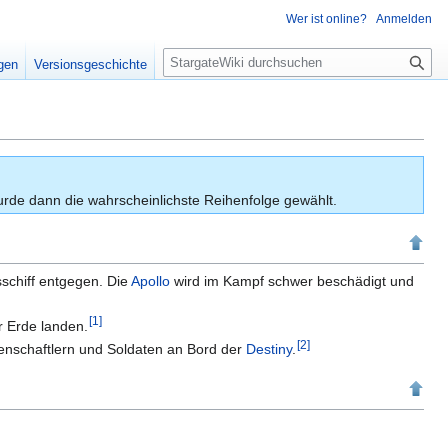
Wer ist online?
Anmelden
S
igen
Versionsgeschichte
u
c
h
e
urde dann die wahrscheinlichste Reihenfolge gewählt.
schiff entgegen. Die
Apollo
wird im Kampf schwer beschädigt und
[
1
]
r Erde landen.
[
2
]
senschaftlern und Soldaten an Bord der
Destiny
.