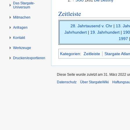
↑
SGU
1x01
Die Destiny
s
g
Das Stargate-
Universum
p
e
Zeitleiste
r
n
Mitmachen
i
28. Jahrtausend v. Chr
|
13. Jah
n
Anfragen
Jahrhundert
|
19. Jahrhundert
|
190
g
Kontakt
1997
e
n
Werkzeuge
Kategorien
:
Zeitleiste
Stargate Atlan
Drucken/­exportieren
Diese Seite wurde zuletzt am 31. März 2022 u
Datenschutz
Über StargateWiki
Haftungsa