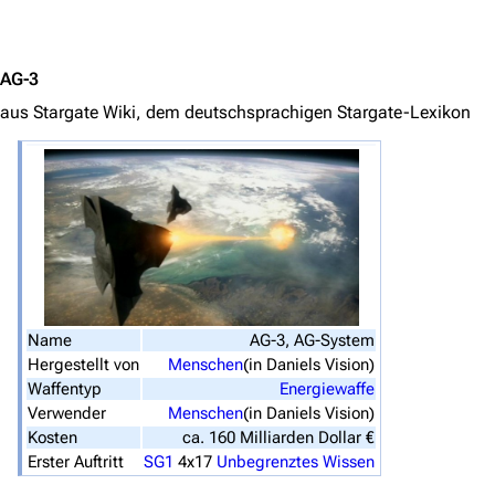
Jump to content
Stargate Universe
Stargate Origins
AG-3
aus Stargate Wiki, dem deutschsprachigen Stargate-Lexikon
Stargate Infinity
Stargate-Romane
Filme
Das Stargate-Universum
Themenportal
Personen
Name
AG-3, AG-System
Völker
Hergestellt von
Menschen
(in Daniels Vision)
Waffentyp
Energiewaffe
Orte
Verwender
Menschen
(in Daniels Vision)
Kosten
ca. 160 Milliarden Dollar €
Objekte
Erster Auftritt
SG1
4x17
Unbegrenztes Wissen
Zeitleiste