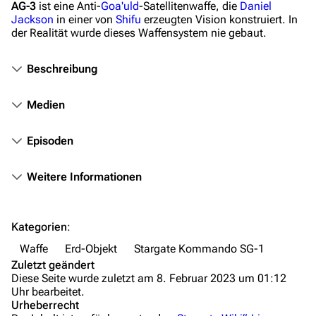
AG-3
ist eine Anti-
Goa'uld
-Satellitenwaffe, die
Daniel
Fanprojekte
Jackson
in einer von
Shifu
erzeugten Vision konstruiert. In
der Realität wurde dieses Waffensystem nie gebaut.
Kommerzielles
Beschreibung
Mitmachen
Hilfe
Medien
Autorenportal
Episoden
Themengruppen
Weitere Informationen
Letzte Änderungen
FAQ
Kategorien
:
Wiki-Diskussion
Waffe
Erd-Objekt
Stargate Kommando SG-1
Anfragen
Zuletzt geändert
Diese Seite wurde zuletzt am 8. Februar 2023 um 01:12
Administrations-Übersicht
Uhr bearbeitet.
Urheberrecht
Löschantrag