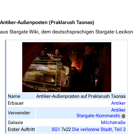
Jump to content
Navigation
Hauptseite
Antiker-Außenposten
(Praklarush Taonas)
aus Stargate Wiki, dem deutschsprachigen Stargate-Lexikon
Von A bis Z
Zufälliger Artikel
Spezialseiten
Datei hochladen
Filme und Serien
Überblick
Name
Antiker-Außenposten auf Praklarush Taonas
Stargate SG-1
Erbauer
Antiker
Antiker
Verwender
Stargate Atlantis
Stargate-Kommando
Galaxie
Milchstraße
Stargate Universe
Erster Auftritt
SG1
7x22
Die verlorene Stadt, Teil 2
Stargate Origins