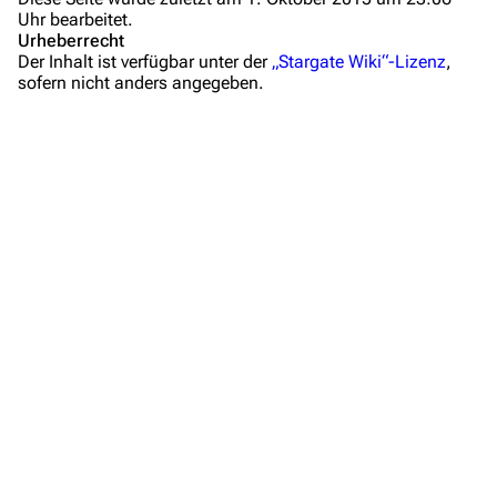
Uhr bearbeitet.
Mitmachen
Urheberrecht
Der Inhalt ist verfügbar unter der
„Stargate Wiki“-Lizenz
,
Hilfe
sofern nicht anders angegeben.
Autorenportal
Themengruppen
Letzte Änderungen
FAQ
Wiki-Diskussion
Anfragen
Administrations-Übersicht
Löschantrag
Vandalismus melden
Technik-Zentrale