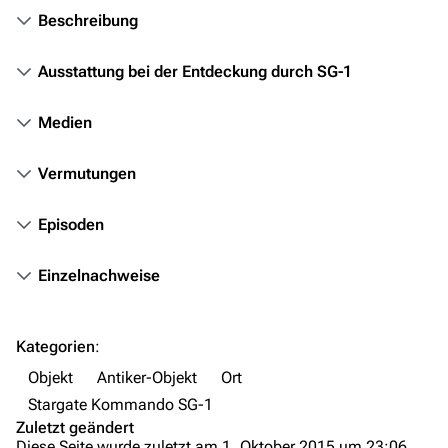
Beschreibung
Stargate Infinity
Stargate-Romane
Ausstattung bei der Entdeckung durch SG-1
Filme
Medien
Das Stargate-Universum
Vermutungen
Themenportal
Personen
Episoden
Völker
Einzelnachweise
Orte
Objekte
Kategorien
:
Zeitleiste
Objekt
Antiker-Objekt
Ort
Fanprojekte
Stargate Kommando SG-1
Zuletzt geändert
Kommerzielles
Diese Seite wurde zuletzt am 1. Oktober 2015 um 23:06