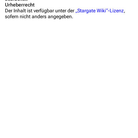
Mitmachen
Urheberrecht
Der Inhalt ist verfügbar unter der
„Stargate Wiki“-Lizenz
,
Hilfe
sofern nicht anders angegeben.
Autorenportal
Themengruppen
Letzte Änderungen
FAQ
Wiki-Diskussion
Anfragen
Administrations-Übersicht
Löschantrag
Vandalismus melden
Technik-Zentrale