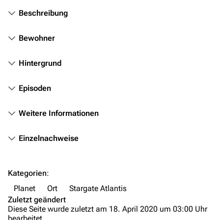
Stargate Infinity
Beschreibung
Stargate-Romane
Filme
Bewohner
Das Stargate-Universum
Hintergrund
Themenportal
Episoden
Personen
Weitere Informationen
Völker
Orte
Einzelnachweise
Objekte
Zeitleiste
Kategorien
:
Fanprojekte
Planet
Ort
Stargate Atlantis
Zuletzt geändert
Kommerzielles
Diese Seite wurde zuletzt am 18. April 2020 um 03:00 Uhr
bearbeitet.