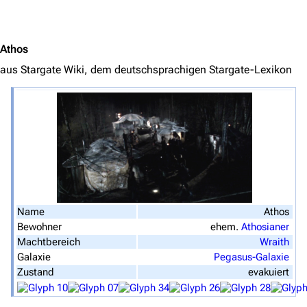
Jump to content
Navigation
Hauptseite
Athos
Von A bis Z
aus Stargate Wiki, dem deutschsprachigen Stargate-Lexikon
Zufälliger Artikel
Spezialseiten
Datei hochladen
Filme und Serien
Überblick
Stargate SG-1
Name
Athos
Bewohner
ehem.
Athosianer
Stargate Atlantis
Machtbereich
Wraith
Galaxie
Pegasus-Galaxie
Stargate Universe
Zustand
evakuiert
Stargate Origins