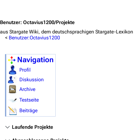
Jump to content
Personen
Völker
Benutzer
:
Octavius1200/Projekte
Orte
aus Stargate Wiki, dem deutschsprachigen Stargate-Lexikon
<
Benutzer:Octavius1200
Objekte
Zeitleiste
Navigation
Fanprojekte
Profil
Kommerzielles
Diskussion
Archive
Mitmachen
Testseite
Hilfe
Beiträge
Autorenportal
Themengruppen
Laufende Projekte
Letzte Änderungen