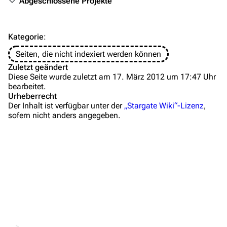
Abgeschlossene Projekte
FAQ
Wiki-Diskussion
Kategorie
:
Anfragen
Seiten, die nicht indexiert werden können
Zuletzt geändert
Administrations-Übersicht
Diese Seite wurde zuletzt am 17. März 2012 um 17:47 Uhr
bearbeitet.
Löschantrag
Urheberrecht
Der Inhalt ist verfügbar unter der
„Stargate Wiki“-Lizenz
,
Vandalismus melden
sofern nicht anders angegeben.
Technik-Zentrale
Admin-Anfragen
Bot-Anfragen
Kontakt
Übersicht
Links auf diese Seite
E-Mail
Änderungen an verlinkten Seiten