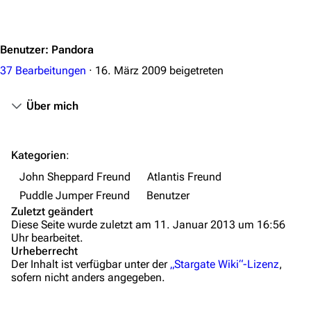
Jump to content
Mitmachen
Hilfe
Benutzer
:
Pandora
Autorenportal
37 Bearbeitungen
16. März 2009
beigetreten
Themengruppen
Über mich
Letzte Änderungen
FAQ
Kategorien
:
Wiki-Diskussion
John Sheppard Freund
Atlantis Freund
Anfragen
Puddle Jumper Freund
Benutzer
Zuletzt geändert
Administrations-Übersicht
Diese Seite wurde zuletzt am 11. Januar 2013 um 16:56
Uhr bearbeitet.
Löschantrag
Urheberrecht
Der Inhalt ist verfügbar unter der
„Stargate Wiki“-Lizenz
,
Vandalismus melden
sofern nicht anders angegeben.
Technik-Zentrale