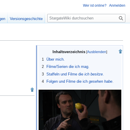
Wer ist online?
Anmelden
S
igen
Versionsgeschichte
u
c
h
e
Inhaltsverzeichnis
1
Über mich.
2
Filme/Serien die ich mag.
3
Staffeln und Filme die
ich besitze
.
4
Folgen und Filme die ich
gesehen habe
.