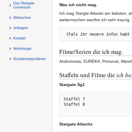
s
g
Das Stargate-
Was ich nicht mag.
Universum
p
e
Ich mag Stargte Atlantis am liebsten, 
r
n
Mitmachen
weitermachen war/bin ich sehr traurig.
i
n
Anfragen
g
Kontakt
e
n
Werkzeuge
Filme/Serien die ich mag.
Drucken/­exportieren
Andromeda, EUREKA, Primeval, Ware
Staffeln und Filme die
ich be
Stargate Sg1
Staffel 7

Staffel 8

Stargate Atlantis