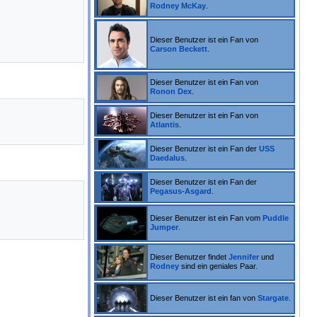
Rodney McKay
.
Dieser Benutzer ist ein Fan von
Carson Beckett
.
Dieser Benutzer ist ein Fan von
Ronon Dex
.
Dieser Benutzer ist ein Fan von
Atlantis
.
Dieser Benutzer ist ein Fan der
USS
Daedalus
.
Dieser Benutzer ist ein Fan der
Pegasus-Asgard
.
Dieser Benutzer ist ein Fan vom
Puddle
Jumper
.
Dieser Benutzer findet
Jennifer
und
Rodney
sind ein geniales Paar.
Dieser Benutzer ist ein fan von
Stargate
.