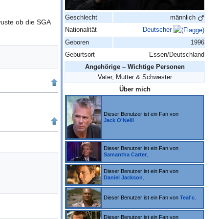
Geschlecht
männlich
wuste ob die SGA
Nationalität
Deutscher
Geboren
1996
Geburtsort
Essen/Deutschland
Angehörige – Wichtige Personen
Vater, Mutter & Schwester
Über mich
Dieser Benutzer ist ein Fan von
Jack O'Neill
.
Dieser Benutzer ist ein Fan von
Samantha Carter
.
Dieser Benutzer ist ein Fan von
Daniel Jackson
.
Dieser Benutzer ist ein Fan von
Teal'c
.
Dieser Benutzer ist ein Fan von