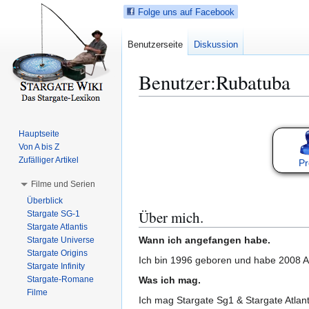
Folge uns auf Facebook
Benutzerseite
Diskussion
Benutzer
:
Rubatuba
Z
Z
u
u
Hauptseite
r
r
Von A bis Z
N
S
Zufälliger Artikel
Pr
a
u
Filme und Serien
v
c
Überblick
i
h
Über mich.
Stargate SG-1
g
e
Stargate Atlantis
a
s
Wann ich angefangen habe.
Stargate Universe
t
p
Stargate Origins
Ich bin 1996 geboren und habe 2008 
i
r
Stargate Infinity
Stargate-Romane
Was ich mag.
o
i
Filme
n
n
Ich mag Stargate Sg1 & Stargate Atlant