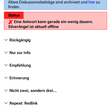
Ältere Diskussionsbeiträge sind archiviert und
hier
zu
finden.
Status
Navigation
Eine Antwort kann gerade ein wenig dauern.
Hauptseite
SilverAngel ist aktuell offline
Von A bis Z
Rückgängig
Zufälliger Artikel
Spezialseiten
Nur zur Info
Datei hochladen
Empfehlung
Filme und Serien
Erinnerung
Überblick
Stargate SG-1
Nicht zwei, sondern drei...
Stargate Atlantis
Repeat: Redlink
Stargate Universe