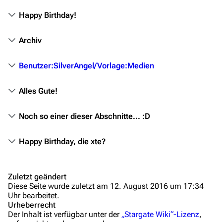
Kommerzielles
Happy Birthday!
Mitmachen
Archiv
Hilfe
Benutzer:SilverAngel/Vorlage:Medien
Autorenportal
Themengruppen
Alles Gute!
Rückgängig
Letzte Änderungen
Noch so einer dieser Abschnitte... :D
Nur zur Info
FAQ
Empfehlung
Wiki-Diskussion
Happy Birthday, die xte?
Erinnerung
Anfragen
Nicht zwei, sondern drei...
Zuletzt geändert
Repeat: Redlink
Administrations-Übersicht
Diese Seite wurde zuletzt am 12. August 2016 um 17:34
Uhr bearbeitet.
Namenskonventionen
Löschantrag
Urheberrecht
Namensänderung
Der Inhalt ist verfügbar unter der
„Stargate Wiki“-Lizenz
,
Vandalismus melden