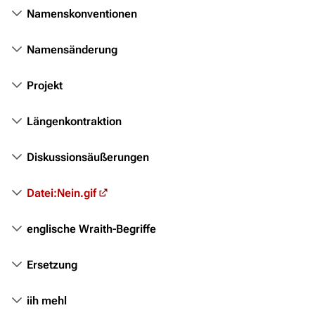
Namenskonventionen
Stargate Origins
Stargate Infinity
Namensänderung
Stargate-Romane
Projekt
Filme
Längenkontraktion
Das Stargate-Universum
Themenportal
Diskussionsäußerungen
Personen
Datei:Nein.gif
Völker
Orte
englische Wraith-Begriffe
Objekte
Ersetzung
Zeitleiste
iih mehl
Fanprojekte