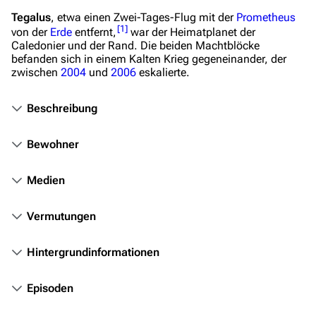
Tegalus
, etwa einen Zwei-Tages-Flug mit der
Prometheus
[
1
]
Filme und Serien
von der
Erde
entfernt,
war der Heimatplanet der
Caledonier und der Rand. Die beiden Machtblöcke
Überblick
befanden sich in einem Kalten Krieg gegeneinander, der
zwischen
2004
und
2006
eskalierte.
Stargate SG-1
Stargate Atlantis
Beschreibung
Stargate Universe
Bewohner
Stargate Origins
Medien
Stargate Infinity
Stargate-Romane
Vermutungen
Filme
Hintergrundinformationen
Das Stargate-Universum
Episoden
Themenportal