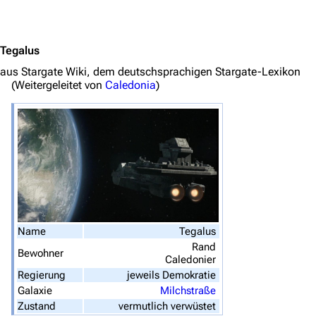
Jump to content
Tegalus
aus Stargate Wiki, dem deutschsprachigen Stargate-Lexikon
(Weitergeleitet von
Caledonia
)
3640
2133
346.468
Navigation
Hauptseite
Name
Tegalus
Von A bis Z
Rand
Bewohner
Caledonier
Zufälliger Artikel
Regierung
jeweils Demokratie
Spezialseiten
Galaxie
Milchstraße
Zustand
vermutlich verwüstet
Datei hochladen