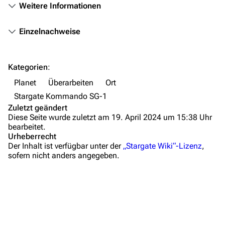
Personen
Weitere Informationen
Völker
Einzelnachweise
Orte
Objekte
Kategorien
:
Zeitleiste
Planet
Überarbeiten
Ort
Fanprojekte
Stargate Kommando SG-1
Zuletzt geändert
Kommerzielles
Diese Seite wurde zuletzt am 19. April 2024 um 15:38 Uhr
bearbeitet.
Mitmachen
Urheberrecht
Der Inhalt ist verfügbar unter der
„Stargate Wiki“-Lizenz
,
Hilfe
sofern nicht anders angegeben.
Autorenportal
Themengruppen
Letzte Änderungen
FAQ