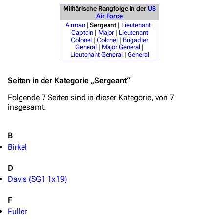
Militärische Rangfolge in der
US
Stargate Infinity
Air Force
Airman
|
Sergeant
|
Lieutenant
|
Stargate-Romane
Captain
|
Major
|
Lieutenant
Colonel
|
Colonel
|
Brigadier
Filme
General
|
Major General
|
Lieutenant General
|
General
Das Stargate-Universum
Seiten in der Kategorie „Sergeant“
Themenportal
Folgende 7 Seiten sind in dieser Kategorie, von 7
Personen
insgesamt.
Völker
B
Orte
Birkel
Objekte
D
Zeitleiste
Davis (SG1 1x19)
Fanprojekte
F
Kommerzielles
Fuller