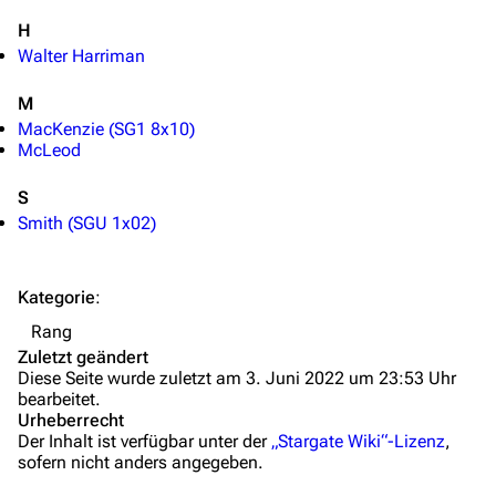
H
Mitmachen
Walter Harriman
Hilfe
M
Autorenportal
MacKenzie (SG1 8x10)
McLeod
Themengruppen
Letzte Änderungen
S
Smith (SGU 1x02)
FAQ
Wiki-Diskussion
Kategorie
:
Anfragen
Rang
Zuletzt geändert
Administrations-Übersicht
Diese Seite wurde zuletzt am 3. Juni 2022 um 23:53 Uhr
bearbeitet.
Löschantrag
Urheberrecht
Der Inhalt ist verfügbar unter der
„Stargate Wiki“-Lizenz
,
Vandalismus melden
sofern nicht anders angegeben.
Technik-Zentrale