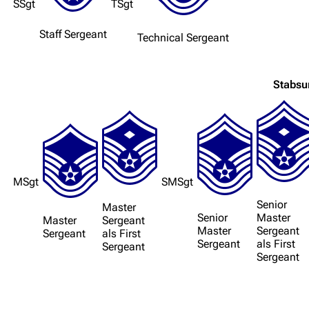
SSgt
TSgt
Navigation
Staff Sergeant
Technical Sergeant
Hauptseite
Von A bis Z
Stabsun
Zufälliger Artikel
Spezialseiten
Datei hochladen
Filme und Serien
MSgt
SMSgt
Überblick
Senior
Master
Senior
Master
Master
Sergeant
Stargate SG-1
Master
Sergeant
Sergeant
als
First
Sergeant
als
First
Sergeant
Stargate Atlantis
Sergeant
Stargate Universe
Stargate Origins