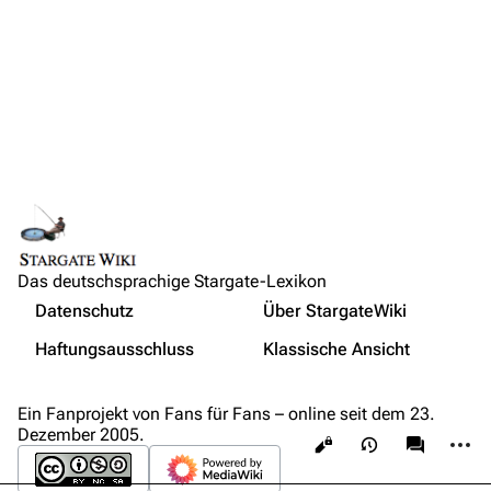
Admin-Anfragen
Bot-Anfragen
Kontakt
Übersicht
E-Mail
Feedback
IRC-Channel
Das deutschsprachige Stargate-Lexikon
Links auf diese Seite
Nicht angemeldet
Datenschutz
Über StargateWiki
Änderungen an verlinkten Seiten
Drucken/­exportieren
Ihre IP-Adresse wird öffentlich sichtbar sein, wenn Sie
Haftungsausschluss
Klassische Ansicht
Änderungen vornehmen.
Permanenter Link
Buch erstellen
Seiten­­informationen
Wer ist online?
Als PDF herunterladen
Ein Fanprojekt von Fans für Fans – online seit dem 23.
Dezember 2005.
Weiter
Ansichten
associate
Druckversion
Anmelden