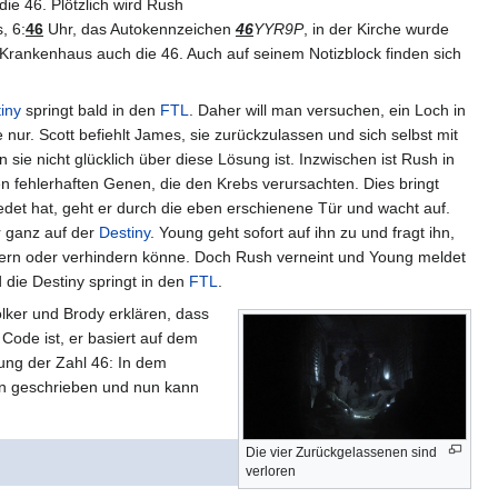
die 46. Plötzlich wird Rush
, 6:
46
Uhr, das Autokennzeichen
46
YYR9P
, in der Kirche wurde
 Krankenhaus auch die 46. Auch auf seinem Notizblock finden sich
iny
springt bald in den
FTL
. Daher will man versuchen, ein Loch in
ur. Scott befiehlt James, sie zurückzulassen und sich selbst mit
sie nicht glücklich über diese Lösung ist. Inzwischen ist Rush in
n fehlerhaften Genen, die den Krebs verursachten. Dies bringt
det hat, geht er durch die eben erschienene Tür und wacht auf.
r ganz auf der
Destiny
. Young geht sofort auf ihn zu und fragt ihn,
gern oder verhindern könne. Doch Rush verneint und Young meldet
die Destiny springt in den
FTL
.
lker und Brody erklären, dass
ode ist, er basiert auf dem
ung der Zahl 46: In dem
n geschrieben und nun kann
Die vier Zurückgelassenen sind
verloren