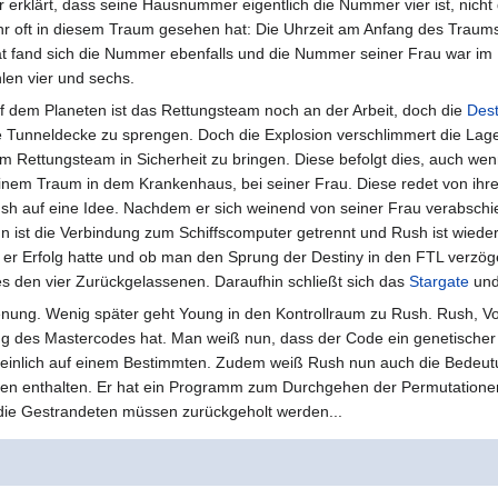
r erklärt, dass seine Hausnummer eigentlich die Nummer vier ist, nicht 
hr oft in diesem Traum gesehen hat: Die Uhrzeit am Anfang des Traums
tät fand sich die Nummer ebenfalls und die Nummer seiner Frau war im
len vier und sechs.
f dem Planeten ist das Rettungsteam noch an der Arbeit, doch die
Dest
e Tunneldecke zu sprengen. Doch die Explosion verschlimmert die Lage n
m Rettungsteam in Sicherheit zu bringen. Diese befolgt dies, auch wenn 
inem Traum in dem Krankenhaus, bei seiner Frau. Diese redet von ihre
sh auf eine Idee. Nachdem er sich weinend von seiner Frau verabschie
n ist die Verbindung zum Schiffscomputer getrennt und Rush ist wiede
 er Erfolg hatte und ob man den Sprung der Destiny in den FTL verzö
es den vier Zurückgelassenen. Daraufhin schließt sich das
Stargate
und 
ienung. Wenig später geht Young in den Kontrollraum zu Rush. Rush, Vo
g des Mastercodes hat. Man weiß nun, dass der Code ein genetischer C
heinlich auf einem Bestimmten. Zudem weiß Rush nun auch die Bedeut
n enthalten. Er hat ein Programm zum Durchgehen der Permutatione
die Gestrandeten müssen zurückgeholt werden...