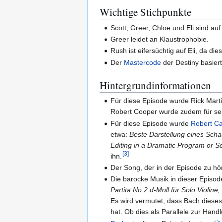
Wichtige Stichpunkte
Scott, Greer, Chloe und Eli sind au
Greer leidet an Klaustrophobie.
Rush ist eifersüchtig auf Eli, da di
Der
Mastercode
der Destiny basier
Hintergrundinformationen
Für diese Episode wurde Rick Mart
Robert Cooper wurde zudem für sei
Für diese Episode wurde
Robert Ca
etwa:
Beste Darstellung eines Scha
Editing in a Dramatic Program or S
[
3
]
ihn.
Der Song, der in der Episode zu hö
Die barocke Musik in dieser Episo
Partita No.2 d-Moll für Solo Violi
Es wird vermutet, dass Bach dieses
hat. Ob dies als Parallele zur Hand