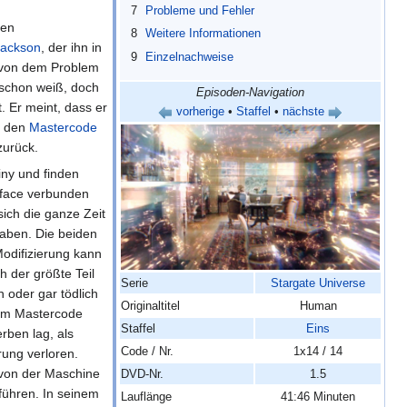
7
Probleme und Fehler
nen
8
Weitere Informationen
Jackson
, der ihn in
9
Einzelnachweise
 von dem Problem
 schon weiß, doch
Episoden-Navigation
. Er meint, dass er
vorherige
•
Staffel
•
nächste
k den
Mastercode
zurück.
iny und finden
erface verbunden
 sich die ganze Zeit
haben. Die beiden
odifizierung kann
h der größte Teil
Serie
Stargate Universe
h oder gar tödlich
Originaltitel
Human
dem Mastercode
Staffel
Eins
rben lag, als
Code / Nr.
1x14 / 14
ung verloren.
 von der Maschine
DVD-Nr.
1.5
führen. In seinem
Lauflänge
41:46 Minuten