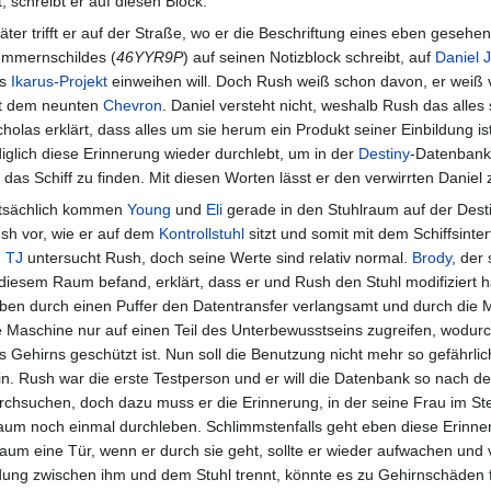
 schreibt er auf diesen Block.
äter trifft er auf der Straße, wo er die Beschriftung eines eben gesehe
mmernschildes (
46YYR9P
) auf seinen Notizblock schreibt, auf
Daniel 
as
Ikarus-Projekt
einweihen will. Doch Rush weiß schon davon, er weiß
t dem neunten
Chevron
. Daniel versteht nicht, weshalb Rush das alles
cholas erklärt, dass alles um sie herum ein Produkt seiner Einbildung ist
diglich diese Erinnerung wieder durchlebt, um in der
Destiny
-Datenban
r das Schiff zu finden. Mit diesen Worten lässt er den verwirrten Daniel 
tsächlich kommen
Young
und
Eli
gerade in den Stuhlraum auf der Dest
sh vor, wie er auf dem
Kontrollstuhl
sitzt und somit mit dem Schiffsint
.
TJ
untersucht Rush, doch seine Werte sind relativ normal.
Brody
, der
 diesem Raum befand, erklärt, dass er und Rush den Stuhl modifiziert 
ben durch einen Puffer den Datentransfer verlangsamt und durch die M
e Maschine nur auf einen Teil des Unterbewusstseins zugreifen, wodurc
s Gehirns geschützt ist. Nun soll die Benutzung nicht mehr so gefährlic
in. Rush war die erste Testperson und er will die Datenbank so nach 
rchsuchen, doch dazu muss er die Erinnerung, in der seine Frau im Ste
aum noch einmal durchleben. Schlimmstenfalls geht eben diese Erinner
aum eine Tür, wenn er durch sie geht, sollte er wieder aufwachen und
dung zwischen ihm und dem Stuhl trennt, könnte es zu Gehirnschäden 