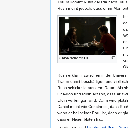
Traum kommt Rush gerade nach Hause 
Rush meint jedoch, dass er im Moment
In
ge
da
Wä
an
Ei
mö
Chloe redet mit Eli
vo
Ok
Rush erklärt inzwischen in der Univers
Traum damit beschäftigen und vielleic
Rush schickt sie aus dem Raum. Als s
Chevron und Rush erzählt, dass er zwe
allein verbringen wird. Dann wird plöt
Daniel meint wie Constance, dass Rush
wenn er bei seiner Frau ist, doch er gl
dass er Nasenbluten hat.
Inzwischen sind
Lieutenant
Scott
,
Serg