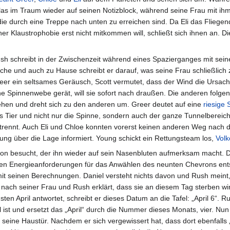
as im Traum wieder auf seinen Notizblock, während seine Frau mit ihm 
d die durch eine Treppe nach unten zu erreichen sind. Da Eli das Fliege
ner Klaustrophobie erst nicht mitkommen will, schließt sich ihnen an. D
sh schreibt in der Zwischenzeit während eines Spazierganges mit sein
rche und auch zu Hause schreibt er darauf, was seine Frau schließlich 
eer ein seltsames Geräusch, Scott vermutet, dass der Wind die Ursache
ne Spinnenwebe gerät, will sie sofort nach draußen. Die anderen folgen ih
ehen und dreht sich zu den anderen um. Greer deutet auf eine
riesige 
s Tier und nicht nur die Spinne, sondern auch der ganze Tunnelbereich
trennt. Auch Eli und Chloe konnten vorerst keinen anderen Weg nach 
ung über die Lage informiert. Young schickt ein Rettungsteam los,
Volk
on besucht, der ihn wieder auf sein Nasenbluten aufmerksam macht. D
den Energieanforderungen für das Anwählen des neunten Chevrons ents
 mit seinen Berechnungen. Daniel versteht nichts davon und Rush meint
gt nach seiner Frau und Rush erklärt, dass sie an diesem Tag sterben 
ten April antwortet, schreibt er dieses Datum an die Tafel: „April 6“. 
l ist und ersetzt das „April“ durch die Nummer dieses Monats, vier. Nun
 seine Haustür. Nachdem er sich vergewissert hat, dass dort ebenfalls