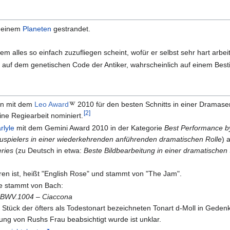
f einem
Planeten
gestrandet.
esem alles so einfach zuzufliegen scheint, wofür er selbst sehr hart arbe
t auf dem genetischen Code der Antiker, wahrscheinlich auf einem Bes
in mit dem
Leo Award
2010 für den besten Schnitts in einer Dramaser
[
2
]
ne Regiearbeit nominiert.
rlyle
mit dem Gemini Award 2010 in der Kategorie
Best Performance by
uspielers in einer wiederkehrenden anführenden dramatischen Rolle
) 
eries
(zu Deutsch in etwa:
Beste Bildbearbeitung in einer dramatische
ren ist, heißt "English Rose" und stammt von "The Jam".
de stammt von Bach:
ne, BWV.1004 – Ciaccona
 Stück der öfters als Todestonart bezeichneten Tonart d-Moll in Gede
lung von Rushs Frau beabsichtigt wurde ist unklar.