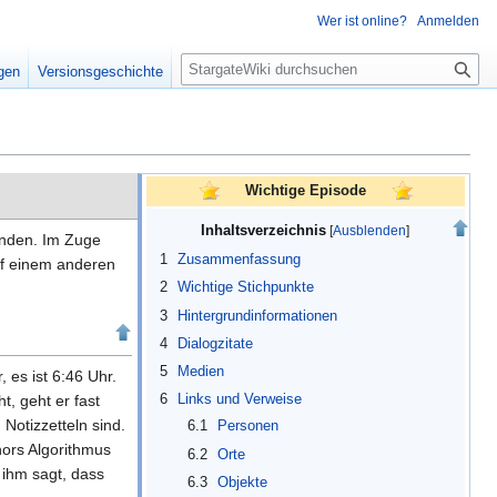
Wer ist online?
Anmelden
S
igen
Versionsgeschichte
u
c
h
e
Wichtige Episode
Inhaltsverzeichnis
inden. Im Zuge
1
Zusammenfassung
uf einem anderen
2
Wichtige Stichpunkte
3
Hintergrundinformationen
4
Dialogzitate
5
Medien
, es ist 6:46 Uhr.
t, geht er fast
6
Links und Verweise
 Notizzetteln sind.
6.1
Personen
hors Algorithmus
6.2
Orte
 ihm sagt, dass
6.3
Objekte