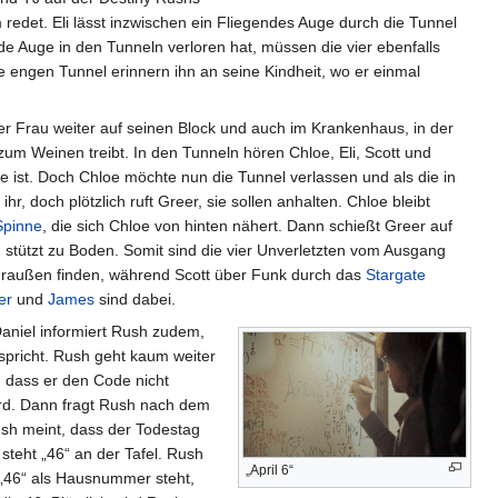
redet. Eli lässt inzwischen ein Fliegendes Auge durch die Tunnel
nde Auge in den Tunneln verloren hat, müssen die vier ebenfalls
ie engen Tunnel erinnern ihn an seine Kindheit, wo er einmal
er Frau weiter auf seinen Block und auch im Krankenhaus, in der
zum Weinen treibt. In den Tunneln hören Chloe, Eli, Scott und
 ist. Doch Chloe möchte nun die Tunnel verlassen und als die in
r, doch plötzlich ruft Greer, sie sollen anhalten. Chloe bleibt
Spinne
, die sich Chloe von hinten nähert. Dann schießt Greer auf
 stützt zu Boden. Somit sind die vier Unverletzten vom Ausgang
draußen finden, während Scott über Funk durch das
Stargate
er
und
James
sind dabei.
aniel informiert Rush zudem,
pricht. Rush geht kaum weiter
, dass er den Code nicht
wird. Dann fragt Rush nach dem
Rush meint, dass der Todestag
 steht „46“ an der Tafel. Rush
„April 6“
 „46“ als Hausnummer steht,