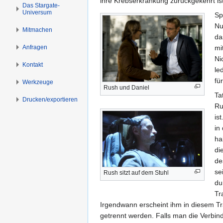
ihre Krebserkrankung zurückgekehrt ist,
s
g
Das Stargate-
Universum
p
e
Sp
r
n
Nu
Mitmachen
i
d
n
Anfragen
mi
g
Ni
Kontakt
e
le
n
fü
Werkzeuge
Rush und Daniel
Ta
Drucken/­exportieren
Ru
ist
in
ha
di
de
se
Rush sitzt auf dem Stuhl
du
Tr
Irgendwann erscheint ihm in diesem Tr
getrennt werden. Falls man die Verbin