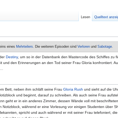
Lesen
Quelltext anze
 eins eines
Mehrteilers
. Die weiteren Episoden sind
Verloren
und
Sabotage
.
der
Destiny
, um so in der Datenbank den Mastercode des Schiffes zu f
it und den Erinnerungen an den Tod seiner Frau Gloria konfrontiert. A
..
em Bett, neben ihm schläft seine Frau
Gloria Rush
und sieht auf die Uhr
otizblock und beginnt, darauf zu schreiben. Als auch seine Frau aufsteh
Dann geht er in ein anderes Zimmer, dessen Wände voll mit beschrifteten
en Notizblock, während er eine Vorlesung vor einigen Studenten über S
 Bekannten, spricht und auch während er mit seiner Frau telefoniert, die