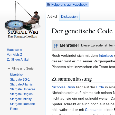
Folge uns auf Facebook
Artikel
Diskussion
Der genetische Code
Z
Z
Mehrteiler
Diese Episode ist Teil
u
u
Hauptseite
r
r
Von A bis Z
Rush verbindet sich mit dem
Interface
N
S
Zufälliger Artikel
dessen wird er mit seiner Vergangenhe
a
u
Planeten sitzt inzwischen ein Team fest.
Filme und Serien
v
c
Überblick
i
h
Zusammenfassung
Stargate SG-1
g
e
Stargate Atlantis
Nicholas Rush
liegt auf der
Erde
in ein
a
s
Stargate Universe
Nicholas steht auf, nimmt sich seinen N
t
p
Stargate Origins
nicht auf sie ein und schreibt weiter. 
i
r
Stargate Infinity
Später schreibt er auch noch auf sein
Stargate-Romane
o
i
Filme
hält, während er mit
Constance
, einer
n
n