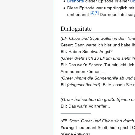
Drehorte
dieser Episode in einer
Üb
Diese Episode war ursprünglich mit
[
4
]
[
5
]
umbenannt.
Der neue Titel sorg
Dialogzitate
(Eli, Chloe und Scott wollen in den Tun
Greer:
Dann warte ich hier und halte I
Eli:
Haben Sie etwa Angst?
(Greer dreht sich zu Eli um und sieht 
Eli:
Das war'n Scherz. Tut mir, leid. Ic
Arm nehmen können...
(Greer nimmt die Sonnenbrille ab und st
Eli
(eingeschüchtert)
: Bitte lassen Sie
(Greer hat soeben die große Spinne ers
Eli:
Das war'n Volltreffer...
(Eli, Scott, Greer und Chloe sind dur
Young
: Lieutenant Scott, hier spricht
(Keine Antwort)