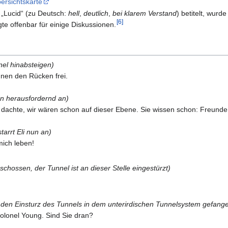
ersichtskarte
 „Lucid“ (zu Deutsch:
hell
,
deutlich
,
bei klarem Verstand
) betitelt, wur
[
6
]
te offenbar für einige Diskussionen.
nel hinabsteigen)
hnen den Rücken frei.
ihn herausfordernd an)
h dachte, wir wären schon auf dieser Ebene. Sie wissen schon: Freunde
arrt Eli nun an)
 mich leben!
chossen, der Tunnel ist an dieser Stelle eingestürzt)
ch den Einsturz des Tunnels in dem unterirdischen Tunnelsystem gefang
 Colonel Young. Sind Sie dran?