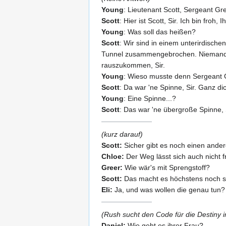
Young
: Lieutenant Scott, Sergeant Gre
Scott
: Hier ist Scott, Sir. Ich bin froh
Young
: Was soll das heißen?
Scott
: Wir sind in einem unterirdisch
Tunnel zusammengebrochen. Niemand ist
rauszukommen, Sir.
Young
: Wieso musste denn Sergeant 
Scott
: Da war 'ne Spinne, Sir. Ganz di
Young
: Eine Spinne...?
Scott
: Das war 'ne übergroße Spinne, S
(kurz darauf)
Scott:
Sicher gibt es noch einen and
Chloe:
Der Weg lässt sich auch nicht f
Greer:
Wie wär's mit Sprengstoff?
Scott:
Das macht es höchstens noch sc
Eli:
Ja, und was wollen die genau tun?
(Rush sucht den Code für die Destiny i
Daniel:
Wie geht es ihrer Frau?