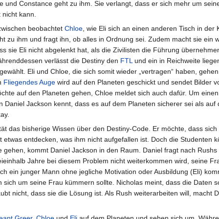
und Constance geht zu ihm. Sie verlangt, dass er sich mehr um sein
 nicht kann.
zwischen beobachtet
Chloe
, wie Eli sich an einen anderen Tisch in der 
ht zu ihm und fragt ihn, ob alles in Ordnung sei. Zudem macht sie ein w
ss sie Eli nicht abgelenkt hat, als die Zivilisten die Führung übernehme
hrenddessen verlässt die Destiny den
FTL
und ein in Reichweite lieg
gewählt. Eli und Chloe, die sich somit wieder „vertragen“ haben, gehen
n
Fliegendes Auge
wird auf den Planeten geschickt und sendet Bilder vo
chte auf den Planeten gehen, Chloe meldet sich auch dafür. Um einen 
n Daniel Jackson kennt, dass es auf dem Planeten sicherer sei als auf 
ay.
ität das bisherige Wissen über den Destiny-Code. Er möchte, dass sich
ht etwas entdecken, was ihm nicht aufgefallen ist. Doch die Studenten
ie gehen, kommt Daniel Jackson in den Raum. Daniel fragt nach Rush
ieinhalb Jahre bei diesem Problem nicht weiterkommen wird, seine Fra
zlich ein junger Mann ohne jegliche Motivation oder Ausbildung (Eli) k
 sich um seine Frau kümmern sollte. Nicholas meint, dass die Daten s
aubt nicht, dass sie die Lösung ist. Als Rush weiterarbeiten will, macht
eant
Greer
,
Chloe
und
Eli
auf dem Planeten und sehen sich um. Währe