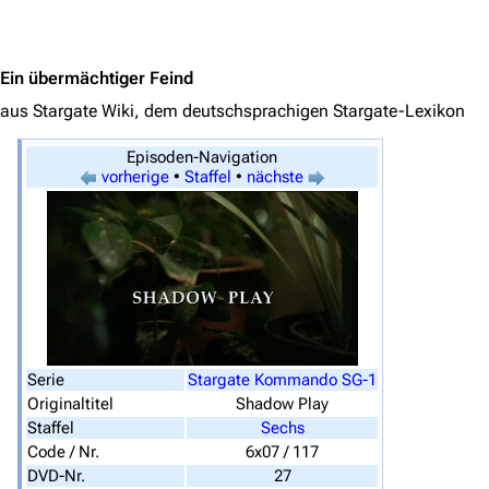
Jump to content
Ein übermächtiger Feind
aus Stargate Wiki, dem deutschsprachigen Stargate-Lexikon
Episoden-Navigation
vorherige
•
Staffel
•
nächste
3638
2133
346.284
Serie
Stargate Kommando SG-1
Originaltitel
Shadow Play
Navigation
Staffel
Sechs
Code / Nr.
6x07 / 117
Hauptseite
DVD-Nr.
27