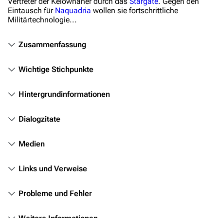
Filme
Vertreter der Kelownaner durch das
Stargate
. Gegen den
Eintausch für
Naquadria
wollen sie fortschrittliche
Militärtechnologie...
Das Stargate-Universum
Themenportal
Zusammenfassung
Personen
Wichtige Stichpunkte
Völker
Orte
Hintergrundinformationen
Objekte
Dialogzitate
Zeitleiste
Medien
Fanprojekte
Kommerzielles
Links und Verweise
Mitmachen
Probleme und Fehler
Hilfe