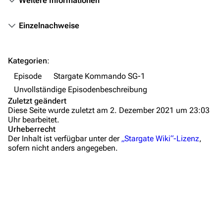
Weitere Informationen
Autorenportal
Themengruppen
Einzelnachweise
Letzte Änderungen
FAQ
Kategorien
:
Wiki-Diskussion
Episode
Stargate Kommando SG-1
Unvollständige Episodenbeschreibung
Anfragen
Zuletzt geändert
Diese Seite wurde zuletzt am 2. Dezember 2021 um 23:03
Administrations-Übersicht
Uhr bearbeitet.
Urheberrecht
Löschantrag
Der Inhalt ist verfügbar unter der
„Stargate Wiki“-Lizenz
,
sofern nicht anders angegeben.
Vandalismus melden
Technik-Zentrale
Zusammenfassung
Admin-Anfragen
Wichtige Stichpunkte
Bot-Anfragen
Hintergrundinformationen