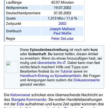
Von A bis Z
Lauflänge
42:07 Minuten
Weltpremiere
19.07.2002
Zufälliger Artikel
Deutschlandpremiere
07.05.2003
Quote
1,313 Mio / 11,6 %
Spezialseiten
Zeitpunkt
2002
Datei hochladen
Joseph Mallozzi
Drehbuch
Paul Mullie
Regie
Peter DeLuise
Filme und Serien
Überblick
Diese
Episodenbeschreibung
ist noch sehr
kurz
oder
lückenhaft
.
Du
kannst helfen, diesen Artikel
Stargate SG-1
zu erweitern. Wenn du etwas hinzuzufügen hast, sei
mutig und
überarbeite ihn
. Dabei kann man fast
Stargate Atlantis
nichts falsch machen! Hilfe und Tipps zum
Bearbeiten findest du im
Tutorial
sowie im
Stargate Universe
Handbuch-Eintrag zu Episodenartikeln
. Bei Fragen
und Anregungen kann zudem die
Diskussionsseite
Stargate Origins
genutzt werden.
Stargate Infinity
Die
Kelownaner
schicken eine überraschende Nachricht an
das
Stargate Kommando
: Sie wollen Handelsbeziehungen
Stargate-Romane
mit der
Erde
aufnehmen und kurze Zeit später kommen drei