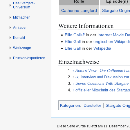
Rolle
Episode(n)
s
g
Das Stargate-
Universum
p
e
Catherine Langford
Stargate Origi
r
n
Mitmachen
i
Weitere Informationen
Anfragen
n
g
Ellie Gall
in der
Internet Movie D
Kontakt
e
Ellie Gall
in der
englischen Wikiped
n
Werkzeuge
Ellie Gall
in der
Wikipedia
Drucken/­exportieren
Einzelnachweise
↑
Actor's View - Our Catherine La
↑
Interview und Diskussion zur 
(+)
↑
Seven Questions With Stargate Or
↑
offizieller Mitschnitt des Star
Kategorien
:
Darsteller
Stargate Orig
Diese Seite wurde zuletzt am 11. Dezember 20