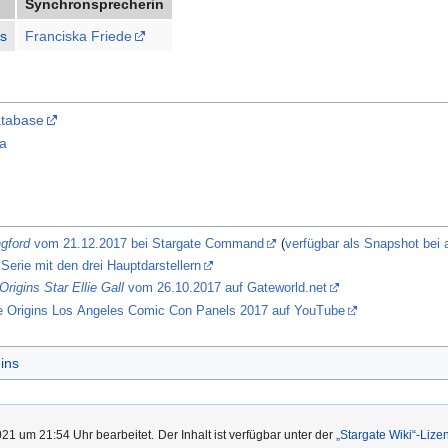
Synchronsprecherin
ns
Franciska Friede
atabase
ia
ngford
vom 21.12.2017 bei Stargate Command
(
verfügbar als Snapshot bei 
Serie mit den drei Hauptdarstellern
igins Star Ellie Gall
vom 26.10.2017 auf Gateworld.net
gate Origins Los Angeles Comic Con Panels 2017 auf YouTube
ins
21 um 21:54 Uhr bearbeitet.
Der Inhalt ist verfügbar unter der
„Stargate Wiki“-Lize