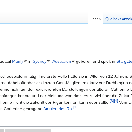
Lesen
Quelltext anze
adtteil
Manly
in
Sydney
,
Australien
geboren und spielt in
Stargate
schauspielerin tätig, ihre erste Rolle hatte sie im Alter von 12 Jahren. S
urde dabei offenbar als letztes Cast-Mitglied erst kurz vor Drehbeginn g
erine nicht auf den existierenden Darstellungen der älteren Catherine b
 anfangen konnte und der Meinung war, dass es zu viel über die Zukunf
[
3
]
[
4
]
erine nicht die Zukunft der Figur kennen kann oder sollte.
Vom Dr
[
2
]
von Catherine getragene
Amulett des Ra
.