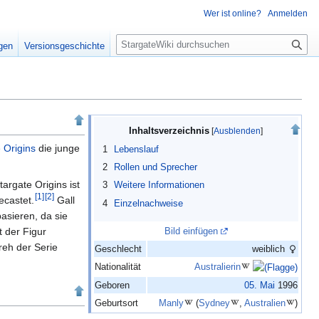
Wer ist online?
Anmelden
S
igen
Versionsgeschichte
u
c
h
e
Inhaltsverzeichnis
 Origins
die junge
1
Lebenslauf
2
Rollen und Sprecher
targate Origins ist
3
Weitere Informationen
[
1
]
[
2
]
ecastet.
Gall
4
Einzelnachweise
asieren, da sie
t der Figur
Bild einfügen
eh der Serie
Geschlecht
weiblich
Nationalität
Australierin
Geboren
05.
Mai
1996
Geburtsort
Manly
(
Sydney
,
Australien
)