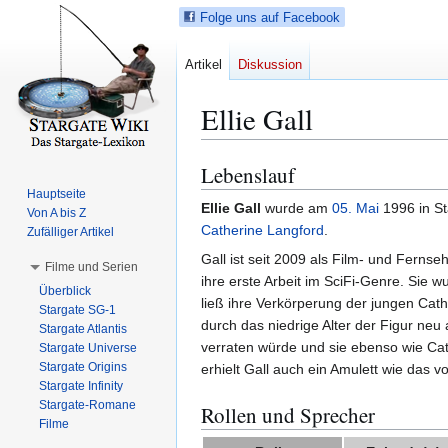
Folge uns auf Facebook
Artikel
Diskussion
Ellie Gall
Lebenslauf
Z
Z
u
u
Hauptseite
Ellie Gall
wurde am
05.
Mai
1996 in St
Von A bis Z
r
r
Catherine Langford
.
Zufälliger Artikel
N
S
a
u
Gall ist seit 2009 als Film- und Fernseh
Filme und Serien
v
c
ihre erste Arbeit im SciFi-Genre. Sie w
Überblick
i
h
ließ ihre Verkörperung der jungen Cath
Stargate SG-1
g
e
durch das niedrige Alter der Figur neu
Stargate Atlantis
a
s
verraten würde und sie ebenso wie Cath
Stargate Universe
Stargate Origins
t
p
erhielt Gall auch ein Amulett wie das 
Stargate Infinity
i
r
Stargate-Romane
Rollen und Sprecher
o
i
Filme
n
n