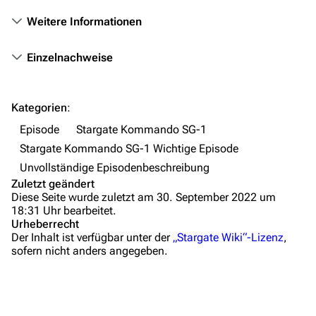
Hilfe
Weitere Informationen
Autorenportal
Einzelnachweise
Themengruppen
Letzte Änderungen
Kategorien
:
FAQ
Episode
Stargate Kommando SG-1
Wiki-Diskussion
Stargate Kommando SG-1 Wichtige Episode
Unvollständige Episodenbeschreibung
Anfragen
Zuletzt geändert
Diese Seite wurde zuletzt am 30. September 2022 um
Administrations-Übersicht
18:31 Uhr bearbeitet.
Urheberrecht
Löschantrag
Der Inhalt ist verfügbar unter der
„Stargate Wiki“-Lizenz
,
sofern nicht anders angegeben.
Vandalismus melden
Zusammenfassung
Technik-Zentrale
Wichtige Stichpunkte
Admin-Anfragen