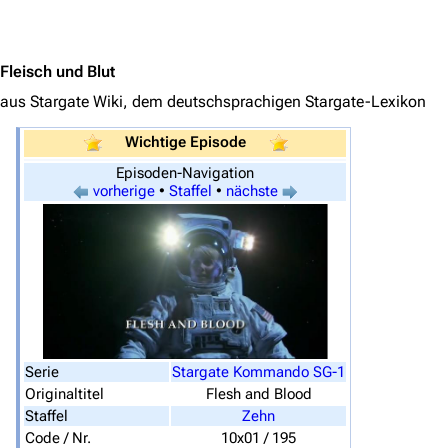
Jump to content
Fleisch und Blut
aus Stargate Wiki, dem deutschsprachigen Stargate-Lexikon
Wichtige Episode
Episoden-Navigation
vorherige
•
Staffel
•
nächste
3639
2133
346.392
Serie
Stargate Kommando SG-1
Originaltitel
Flesh and Blood
Staffel
Zehn
Code / Nr.
10x01 / 195
Navigation