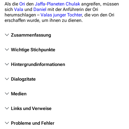
Als die
Ori
den
Jaffa
-
Planeten
Chulak
angreifen, müssen
Stargate-Romane
sich
Vala
und
Daniel
mit der Anführerin der Ori
herumschlagen –
Valas junger Tochter
, die von den Ori
Filme
erschaffen wurde, um ihnen zu dienen.
Das Stargate-Universum
Zusammenfassung
Themenportal
Wichtige Stichpunkte
Personen
Völker
Hintergrundinformationen
Orte
Dialogzitate
Objekte
Zeitleiste
Medien
Fanprojekte
Links und Verweise
Kommerzielles
Probleme und Fehler
Mitmachen