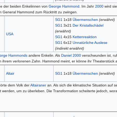
ine der beiden Enkelinnen von
George Hammond
. Im Jahr
2000
wird si
m General Hammond zum Rücktritt zu zwingen.
SG1
1x18
Übermenschen
(erwähnt)
SG1
3x21
Der Kristallschädel
(erwähnt)
USA
SG1
4x15
Kettenreaktion
SG1
6x12
Unnatürliche Auslese
(indirekt erwähnt)
orge Hammonds
andere Enkelin. Als
Daniel
2000
verschwunden ist, ru
on ihrem verlorenen Zahn. Hammond meint, er könne ihr Theaterstück
Altair
SG1
1x18
Übermenschen
(erwähnt)
örte dem Volk der
Altairaner
an. Als sich die klimatische Situation auf 
rt werden, um zu überleben. Die Transformation scheiterte jedoch, wora