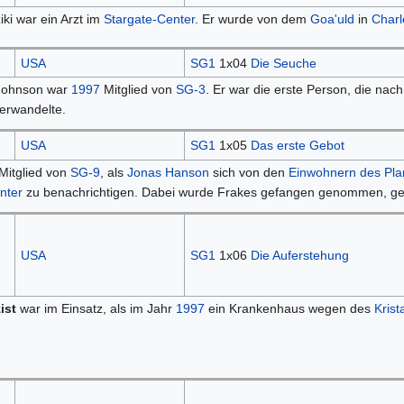
ki war ein Arzt im
Stargate-Center
. Er wurde von dem
Goa'uld
in
Charl
USA
SG1
1x04
Die Seuche
ohnson war
1997
Mitglied von
SG-3
. Er war die erste Person, die na
erwandelte.
USA
SG1
1x05
Das erste Gebot
Mitglied von
SG-9
, als
Jonas Hanson
sich von den
Einwohnern des Pla
nter
zu benachrichtigen. Dabei wurde Frakes gefangen genommen, get
USA
SG1
1x06
Die Auferstehung
ist
war im Einsatz, als im Jahr
1997
ein Krankenhaus wegen des
Krist