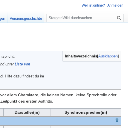
Wer ist online?
Anmelden
S
igen
Versionsgeschichte
u
c
h
e
Inhaltsverzeichnis
Ausklappen
tspricht.
ind unter
Liste von
d. Hilfe dazu findest du im
en vor allem Charaktere, die keinen Namen, keine Sprechrolle oder
eitpunkt des ersten Auftritts.
Darsteller(in)
Synchronsprecher(in)