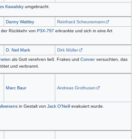
es Kawalsky
umgebracht.
Danny Wattley
Reinhard Scheunemann
ch der Rückkehr von
P3X-797
erkrankte und sich in eine Art
D. Neil Mark
Dirk Müller
neten
als Gott verehren ließ. Frakes und
Conner
versuchten, das
ötet und verbrannt.
Marc Baur
Andreas Grothusen
allwesens
in Gestalt von
Jack O'Neill
evakuiert wurde.