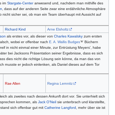
es im
Stargate-Center
anwesend und, nachdem man mithilfe des
on
, dass auf der anderen Seite zwar eine erdähnliche Atmosphäre
nicht sicher sei, ob man ein Team überhaupt mit Aussicht auf
Richard Kind
Arne Elsholtz
kson
als erstes vor, als dieser von
Charles Kawalsky
zum ersten
alsch, wobei er offenbar nach
E. A. Wallis Budges
Büchern
eif in nicht einmal einer Minute, zur Entrüstung Meyers', habe
ter bei Jacksons Präsentation seiner Ergebnisse, dass es sich
ss dies nicht die richtige Lösung sein könne, da man das von
ich musste er jedoch einlenken, als Daniel dieses auf dem Tor
Rae Allen
Regina Lemnitz
eich als zweites nach dessen Ankunft dort vor. Sie unterhielt sich
sprechen kommen, als
Jack O'Neil
sie unterbrach und klarstellte,
stand sich offenbar gut mit
Catherine Langford
, mehr über sie ist