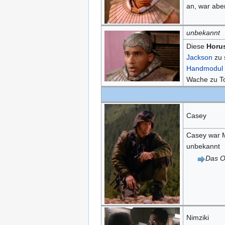
an, war abe
unbekannt
Diese
Horu
Jackson
zu 
Handmodul
Wache zu To
Casey
Casey war M
unbekannt
Das O
Nimziki