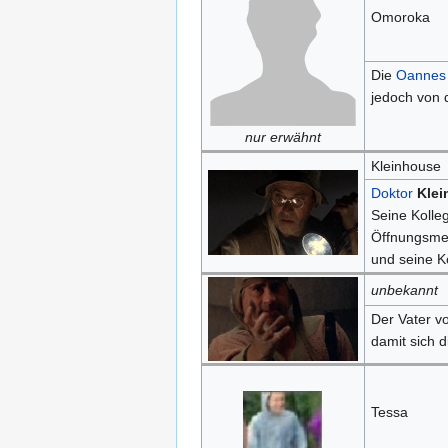
Omoroka
Die
Oannes
jedoch von
nur erwähnt
Kleinhouse
Doktor
Klei
Seine Kolle
Öffnungsme
und seine K
unbekannt
Der Vater v
damit sich d
Tessa