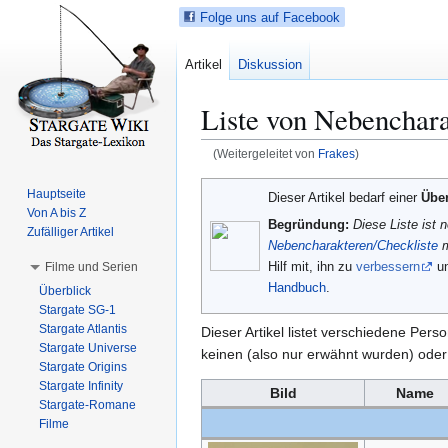
Folge uns auf Facebook
Artikel
Diskussion
Liste von Nebenchar
(Weitergeleitet von
Frakes
)
Z
Z
Hauptseite
Dieser Artikel bedarf einer
Übe
u
u
Von A bis Z
Begründung:
Diese Liste ist 
r
r
Zufälliger Artikel
Nebencharakteren/Checkliste
m
N
S
Hilf mit, ihn zu
verbessern
un
Filme und Serien
a
u
Handbuch
.
Überblick
v
c
Stargate SG-1
i
h
Stargate Atlantis
Dieser Artikel listet verschiedene Per
g
e
Stargate Universe
keinen (also nur erwähnt wurden) oder n
a
s
Stargate Origins
t
p
Stargate Infinity
Bild
Name
Stargate-Romane
i
r
Filme
o
i