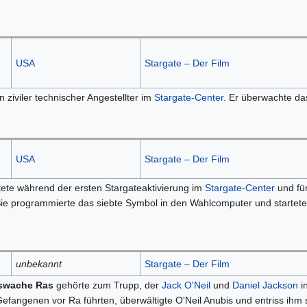
USA
Stargate – Der Film
n ziviler technischer Angestellter im
Stargate-Center
. Er überwachte d
USA
Stargate – Der Film
tete während der ersten Stargateaktivierung im
Stargate-Center
und fü
Sie programmierte das siebte Symbol in den Wahlcomputer und startet
unbekannt
Stargate – Der Film
swache Ras
gehörte zum Trupp, der
Jack O'Neil
und
Daniel Jackson
i
efangenen vor Ra führten, überwältigte O'Neil Anubis und entriss ihm