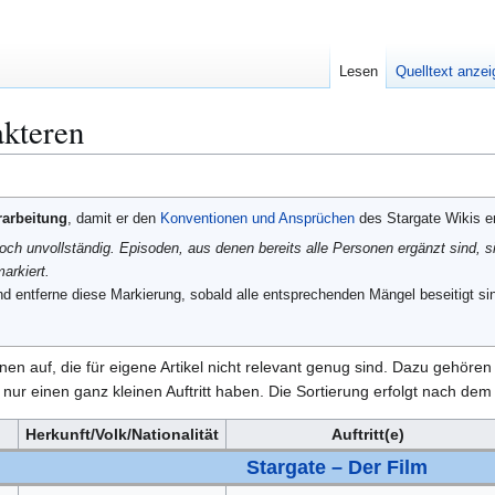
Lesen
Quelltext anze
akteren
rarbeitung
, damit er den
Konventionen und Ansprüchen
des Stargate Wikis en
noch unvollständig. Episoden, aus denen bereits alle Personen ergänzt sind, s
arkiert.
d entferne diese Markierung, sobald alle entsprechenden Mängel beseitigt sin
sonen auf, die für eigene Artikel nicht relevant genug sind. Dazu gehör
ur einen ganz kleinen Auftritt haben. Die Sortierung erfolgt nach dem Z
Herkunft/Volk/Nationalität
Auftritt(e)
Stargate – Der Film