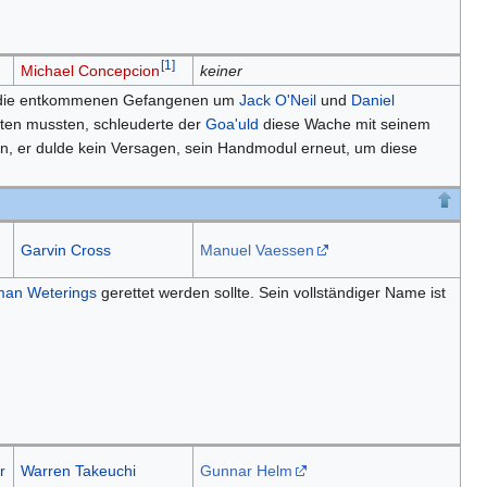
[
1
]
Michael Concepcion
keiner
 die entkommenen Gefangenen um
Jack O'Neil
und
Daniel
eten mussten, schleuderte der
Goa'uld
diese Wache mit seinem
, er dulde kein Versagen, sein Handmodul erneut, um diese
Garvin Cross
Manuel Vaessen
man
Weterings
gerettet werden sollte. Sein vollständiger Name ist
r
Warren Takeuchi
Gunnar Helm