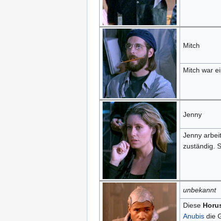
Mitch
Mitch war ei
Jenny
Jenny arbei
zuständig. 
unbekannt
Diese
Horu
Anubis
die G