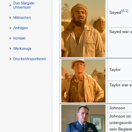
n
n
Das Stargate-
Universum
s
g
[
A 1
]
Sayed
p
e
Mitmachen
r
n
i
Anfragen
Sayed war a
n
Kontakt
g
e
Werkzeuge
n
Drucken/­exportieren
Taylor
Taylor war 
Johnson
Johnson ist
untergeordne
sein Begleit