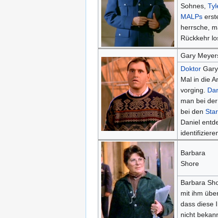
Sohnes,
Tyl
MALPs
erste
herrsche, ma
Rückkehr lo
Gary Meyer
Doktor
Gary
Mal in die A
vorging.
Dan
man bei der
bei den
Sta
Daniel entde
identifizier
Barbara
Shore
Barbara Sho
mit ihm übe
dass diese 
nicht bekann