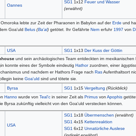
SG1
1x12
Feuer und Wasser
Oannes
(erwähnt)
Omoroka lebte zur Zeit der Pharaonen in Babylon auf der
Erde
und hal
 dem Goa'uld
Belus
(
Ba'al
)
getötet. Ihr Gefährte
Nem
erfuhr
1997
von
D
USA
SG1
1x13
Der Kuss der Göttin
nhouse
und sein archäologisches Team entdeckten im mexikanischen
gin konnte eines der Symbole eindeutig
Hathor
zuordnen, einer ägyptisc
chanismus und nachdem er Hathors Frage nach
Ras
Aufenthaltsort ni
ollegin keine
Goa'uld
sind und tötete sie.
Byrsa
SG1
1x15
Vergeltung
(Rückblick)
on
Hanno
wurde von
Teal'c
in seiner Zeit als
Primus
von
Apophis
getötet
ie Byrsa zukünftig vielleicht von den Goa'uld verstecken können.
SG1
1x18
Übermenschen
(erwähnt)
SG1
4x15
Kettenreaktion
USA
SG1
6x12
Unnatürliche Auslese
(indirekt erwähnt)