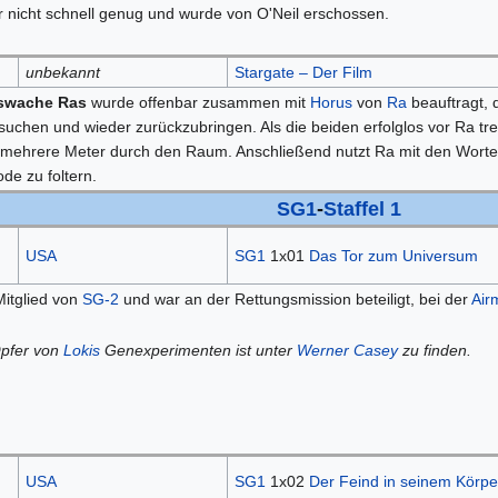
r nicht schnell genug und wurde von O'Neil erschossen.
unbekannt
Stargate – Der Film
swache Ras
wurde offenbar zusammen mit
Horus
von
Ra
beauftragt,
suchen und wieder zurückzubringen. Als die beiden erfolglos vor Ra tr
mehrere Meter durch den Raum. Anschließend nutzt Ra mit den Worten
de zu foltern.
SG1
-
Staffel 1
USA
SG1
1x01
Das Tor zum Universum
itglied von
SG-2
und war an der Rettungsmission beteiligt, bei der
Air
pfer von
Lokis
Genexperimenten ist unter
Werner Casey
zu finden.
USA
SG1
1x02
Der Feind in seinem Körpe