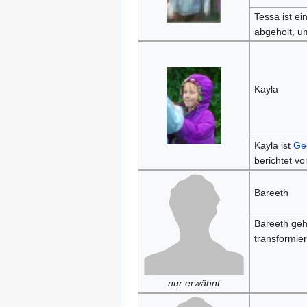
Tessa ist e
abgeholt, u
Kayla
Kayla ist
Ge
berichtet v
Bareeth
Bareeth geh
transformie
nur erwähnt