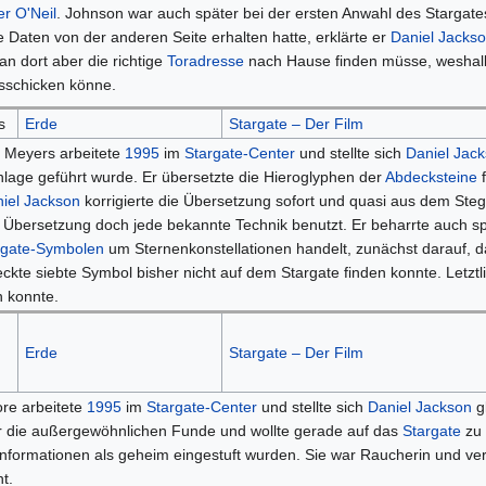
er O'Neil
. Johnson war auch später bei der ersten Anwahl des Stargat
 Daten von der anderen Seite erhalten hatte, erklärte er
Daniel Jacks
n dort aber die richtige
Toradresse
nach Hause finden müsse, weshalb 
sschicken könne.
s
Erde
Stargate – Der Film
 Meyers arbeitete
1995
im
Stargate-Center
und stellte sich
Daniel Jac
nlage geführt wurde. Er übersetzte die Hieroglyphen der
Abdecksteine
f
iel Jackson
korrigierte die Übersetzung sofort und quasi aus dem Stegr
 Übersetzung doch jede bekannte Technik benutzt. Er beharrte auch spä
rgate-Symbolen
um Sternenkonstellationen handelt, zunächst darauf, da
ckte siebte Symbol bisher nicht auf dem Stargate finden konnte. Letztl
en konnte.
Erde
Stargate – Der Film
re arbeitete
1995
im
Stargate-Center
und stellte sich
Daniel Jackson
gl
r die außergewöhnlichen Funde und wollte gerade auf das
Stargate
zu 
Informationen als geheim eingestuft wurden. Sie war Raucherin und ver
t.