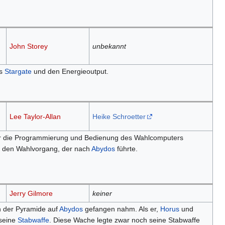
John Storey
unbekannt
as
Stargate
und den Energieoutput.
Lee Taylor-Allan
Heike Schroetter
r die Programmierung und Bedienung des Wahlcomputers
e den Wahlvorgang, der nach
Abydos
führte.
Jerry Gilmore
keiner
n der Pyramide auf
Abydos
gefangen nahm. Als er,
Horus
und
 seine
Stabwaffe
. Diese Wache legte zwar noch seine Stabwaffe