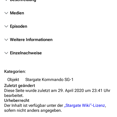
Das Stargate-Universum
Medien
Themenportal
Episoden
Personen
Weitere Informationen
Völker
Orte
Einzelnachweise
Objekte
Zeitleiste
Kategorien
:
Fanprojekte
Objekt
Stargate Kommando SG-1
Zuletzt geändert
Kommerzielles
Diese Seite wurde zuletzt am 29. April 2020 um 23:41 Uhr
bearbeitet.
Mitmachen
Urheberrecht
Der Inhalt ist verfügbar unter der
„Stargate Wiki“-Lizenz
,
Hilfe
sofern nicht anders angegeben.