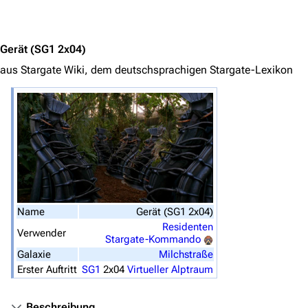
Von A bis Z
Jump to content
Zufälliger Artikel
Gerät
(SG1 2x04)
Spezialseiten
aus Stargate Wiki, dem deutschsprachigen Stargate-Lexikon
Datei hochladen
Filme und Serien
Überblick
Stargate SG-1
Stargate Atlantis
Stargate Universe
Name
Gerät (SG1 2x04)
Residenten
Stargate Origins
Verwender
Stargate-Kommando
Galaxie
Milchstraße
Stargate Infinity
Erster Auftritt
SG1
2x04
Virtueller Alptraum
Stargate-Romane
Filme
Beschreibung