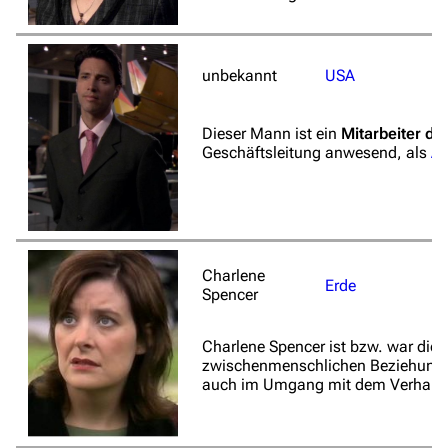
Hilfe
Autorenportal
unbekannt
USA
Themengruppen
Letzte Änderungen
Dieser Mann ist ein
Mitarbeiter de
Geschäftsleitung anwesend, als
Al
FAQ
Wiki-Diskussion
Anfragen
Charlene
Administrations-Übersicht
Erde
Spencer
Löschantrag
Charlene Spencer ist bzw. war die 
Vandalismus melden
zwischenmenschlichen Beziehungen 
auch im Umgang mit dem Verhalten
Technik-Zentrale
Admin-Anfragen