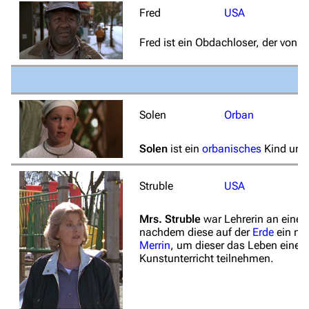
Fred
USA
Fred ist ein Obdachloser, der von
M
Solen
Orban
Solen
ist ein
orbanisches
Kind und
Struble
USA
Mrs. Struble
war Lehrerin an einer
nachdem diese auf der
Erde
ein ne
Merrin
, um dieser das Leben eines
Kunstunterricht teilnehmen.