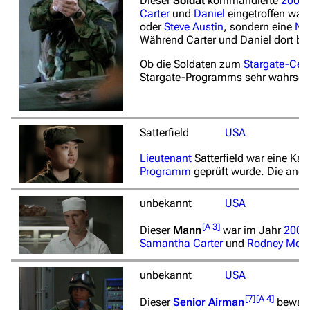
Dieser
Soldat
kommandierte
2001
Carter
und
Daniel
eingetroffen war
oder
Steve Austin
, sondern eine
NI
Während Carter und Daniel dort b
Ob die Soldaten zum
Stargate-Cen
Stargate-Programms sehr wahrsche
Satterfield
USA
Lieutenant
Satterfield war eine Ka
Programm
geprüft wurde. Die ande
unbekannt
USA
[
A 3
]
Dieser
Mann
war im Jahr
2001
Samantha Carter
und
Rodney McK
unbekannt
USA
[
7
]
[
A 4
]
Dieser
Senior Airman
bewach