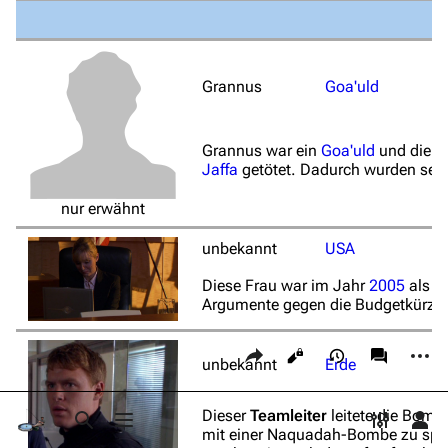
Bot-Anfragen
Kontakt
Grannus
Goa'uld
Übersicht
E-Mail
Links auf diese Seite
Grannus war ein
Goa'uld
und diente
Feedback
Jaffa
getötet. Dadurch wurden seine
Änderungen an verlinkten Seiten
IRC-Channel
nur erwähnt
Permanenter Link
Nicht angemeldet
Seiten­­informationen
unbekannt
USA
Drucken/­exportieren
Ihre IP-Adresse wird öffentlich sichtbar sein, wenn Sie
Änderungen vornehmen.
Seite zitieren
Diese Frau war im Jahr
2005
als
P
Buch erstellen
Argumente gegen die Budgetkürzun
Alle ausklappen
Wer ist online?
Als PDF herunterladen
Diese Seite teilen
Weiter
Ansichten
associate
Druckversion
unbekannt
Erde
Anmelden
Dieser
Teamleiter
leitete die Bom
Suche aufrufen
Menü aufrufen
Toggle p
Per
mit einer Naquadah-Bombe zu spren