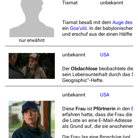
Tiamat
unbekannt
Tiamat besaß mit dem
Auge des T
ein
Goa'uld
. In der babylonischen 
und erschuf aus der einen Hälfte d
nur erwähnt
unbekannt
USA
Der
Obdachlose
beobachtete die E
sein Lebensunterhalt durch das Sam
Geographic“-Hefte.
unbekannt
USA
Diese
Frau
ist
Pförtnerin
in den
Bri
erfahren hatte, dass die Frau die K
die Liste an eine E-Mail-Adresse d
als Grund auf, die sie anscheinend
Die Frau las eine Broschüre (vgl.
Bi