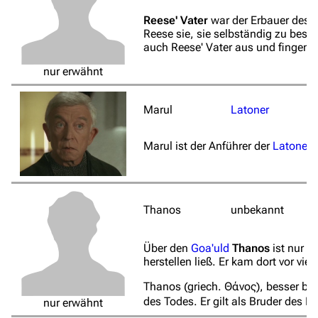
Reese' Vater
war der Erbauer des 
Reese sie, sie selbständig zu besc
auch Reese' Vater aus und fingen an
nur erwähnt
Marul
Latoner
Marul ist der Anführer der
Latoner
.
Thanos
unbekannt
Über den
Goa'uld
Thanos
ist nur b
herstellen ließ. Er kam dort vor vi
Thanos (griech. Θάνος), besser be
des Todes. Er gilt als Bruder des 
nur erwähnt