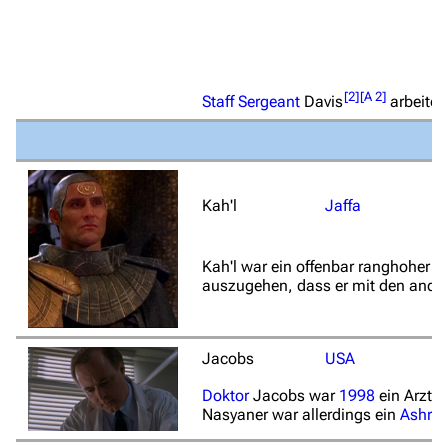
[
2
]
[
A 2
]
Staff Sergeant
Davis
arbeitet
Kah'l
Jaffa
Kah'l war ein offenbar ranghoher J
auszugehen, dass er mit den ander
Jacobs
USA
Doktor
Jacobs war
1998
ein Arzt 
Nasyaner war allerdings ein
Ashra