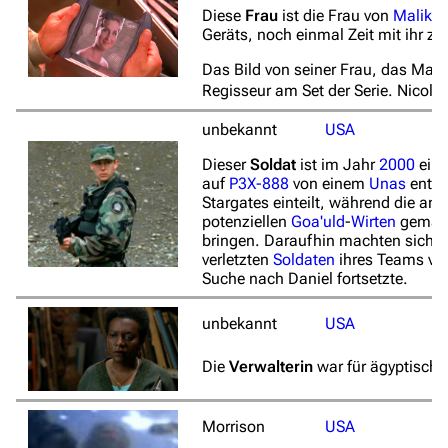
Diese
Frau
ist die Frau von
Malikai
Geräts, noch einmal Zeit mit ihr z
Das Bild von seiner Frau, das Malika
Regisseur am Set der Serie. Nicole
unbekannt
USA
Dieser
Soldat
ist im Jahr
2000
ein 
auf
P3X-888
von einem
Unas
entfü
Stargates einteilt, während die an
potenziellen
Goa'uld
-
Wirten
gemacht
bringen. Daraufhin machten sich d
verletzten
Soldaten
ihres Teams ve
Suche nach Daniel fortsetzte.
unbekannt
USA
Die
Verwalterin
war für ägyptisch
Morrison
USA