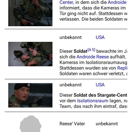
Center
, in dem sich die
Androide
R
informiert, dass die Kameras im I
Tür ging nicht auf. Stattdessen wu
verlassen. Die beiden Soldaten ware
unbekannt
USA
[
A 5
]
Dieser
Soldat
bewachte im Ja
sich die
Androide
Reese
aufhält. Be
Kameras im Isolationsraumausgefal
Stattdessen wurden sie von
Replik
Soldaten waren schwer verletzt, als
unbekannt
USA
Dieser
Soldat des Stargate-Center
vor dem
Isolationsraum
lagen, nac
Team, das nach ihm eintraf, dass 
Reese' Vater
unbekannt