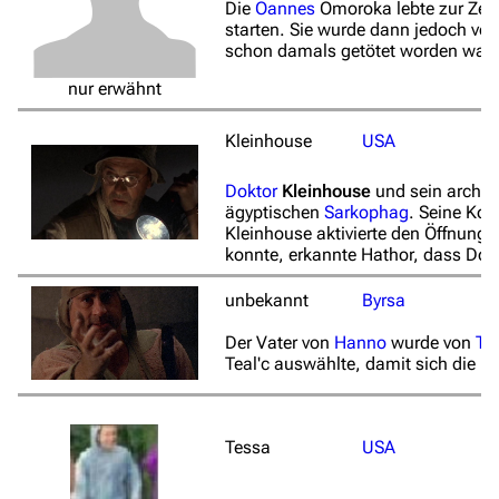
Die
Oannes
Omoroka lebte zur Zeit
starten. Sie wurde dann jedoch v
schon damals getötet worden war.
nur erwähnt
Kleinhouse
USA
Doktor
Kleinhouse
und sein archä
ägyptischen
Sarkophag
. Seine Kol
Kleinhouse aktivierte den Öffnu
konnte, erkannte Hathor, dass Dok
unbekannt
Byrsa
Der Vater von
Hanno
wurde von
Tea
Teal'c auswählte, damit sich die By
Tessa
USA