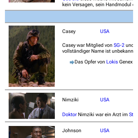
kein Versagen, sein Handmodul ern
Casey
USA
Casey war Mitglied von
SG-2
und wa
vollständiger Name ist unbekannt
Das Opfer von
Lokis
Genexper
Nimziki
USA
Doktor
Nimziki war ein Arzt im
Sta
Johnson
USA