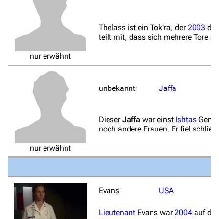
Hauptseite
Von A bis Z
Thelass ist ein Tok'ra, der
2003
de
teilt mit, dass sich mehrere Tore 
Zufälliger Artikel
nur erwähnt
Spezialseiten
Datei hochladen
unbekannt
Jaffa
Filme und Serien
Überblick
Dieser
Jaffa
war einst
Ishtas
Gemah
noch andere Frauen. Er fiel schließ
Stargate SG-1
nur erwähnt
Stargate Atlantis
Stargate Universe
Stargate Origins
Evans
USA
Stargate Infinity
Lieutenant
Evans war
2004
auf der