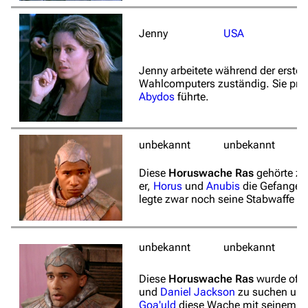
Jenny
USA
Jenny arbeitete während der ersten
Wahlcomputers zuständig. Sie pro
Abydos
führte.
unbekannt
unbekannt
Diese
Horuswache Ras
gehörte zu
er,
Horus
und
Anubis
die Gefangene
legte zwar noch seine Stabwaffe an
unbekannt
unbekannt
Diese
Horuswache Ras
wurde off
und
Daniel Jackson
zu suchen und 
Goa'uld
diese Wache mit seinem
H