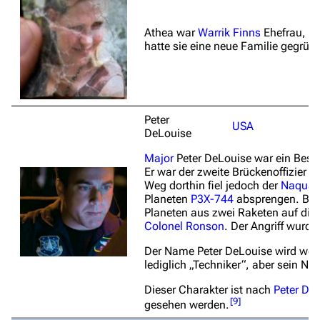
Athea war
Warrik Finns
Ehefrau, bi
hatte sie eine neue Familie gegründ
Peter
USA
DeLouise
Major
Peter DeLouise war ein Besa
Er war der zweite Brückenoffizier m
Weg dorthin fiel jedoch der
Naquad
Planeten
P3X-744
absprengen. Bei 
Planeten aus zwei Raketen auf die
Colonel
Ronson
. Der Angriff wurd
Der Name Peter DeLouise wird weder
lediglich „Techniker“, aber sein Na
Dieser Charakter ist nach
Peter De
[
9
]
gesehen werden.