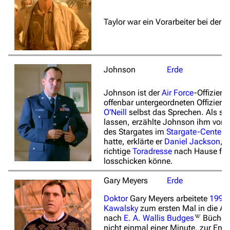
Taylor war ein Vorarbeiter bei der
Johnson
Erde
Johnson ist der
Air Force
-Offizier, 
offenbar untergeordneten Offizier 
O'Neill
selbst das Sprechen. Als sei
lassen, erzählte Johnson ihm vom 
des Stargates im
Stargate-Center
a
hatte, erklärte er
Daniel Jackson
, 
richtige
Toradresse
nach Hause find
losschicken könne.
Gary Meyers
Erde
Doktor
Gary Meyers arbeitete
1995
Kawalsky
zum ersten Mal in die An
nach
E. A. Wallis Budges
Büchern
nicht einmal einer Minute, zur Ent