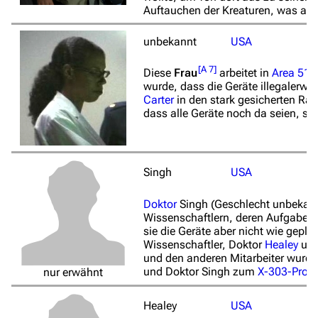
Auftauchen der Kreaturen, was als
unbekannt
USA
[
A 7
]
Diese
Frau
arbeitet in
Area 51
u
wurde, dass die Geräte illegalerw
Carter
in den stark gesicherten Ra
dass alle Geräte noch da seien, st
Singh
USA
Doktor
Singh
(Geschlecht unbekan
Wissenschaftlern, deren Aufgabe e
sie die Geräte aber nicht wie gepl
Wissenschaftler, Doktor
Healey
und
und den anderen Mitarbeiter wurde
und Doktor Singh zum
X-303-Proje
nur erwähnt
Healey
USA