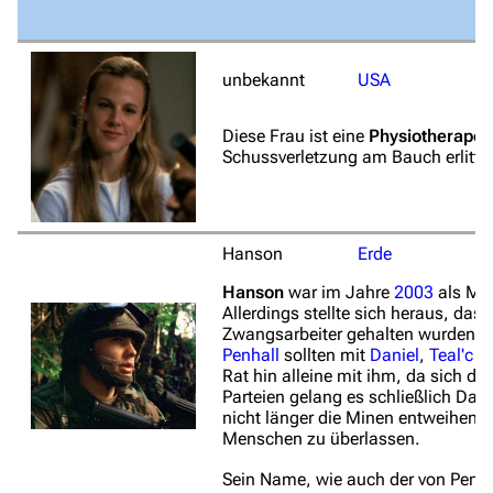
unbekannt
USA
Diese Frau ist eine
Physiotherapeu
Schussverletzung am Bauch erlitten 
Hanson
Erde
Hanson
war im Jahre
2003
als Mit
Allerdings stellte sich heraus, da
Zwangsarbeiter gehalten wurden. 
Penhall
sollten mit
Daniel
,
Teal'c
u
Rat hin alleine mit ihm, da sich d
Parteien gelang es schließlich Dan
nicht länger die Minen entweihen,
Menschen zu überlassen.
Sein Name, wie auch der von Penhal