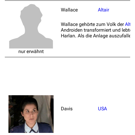
Wallace
Altair
Wallace gehörte zum Volk der
Alta
Androiden transformiert und lebte i
Harlan. Als die Anlage auszufallen
nur erwähnt
Davis
USA