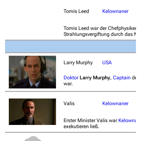
Tomis Leed
Kelownaner
Tomis Leed war der Chefphysiker d
Strahlungsvergiftung durch das Na
Larry Murphy
USA
Doktor
Larry Murphy
,
Captain
der
war.
Valis
Kelownaner
Erster Minister Valis war
Kelownas
exekutieren ließ.