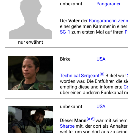
unbekannt
Pangaraner
Der
Vater
der
Pangaranerin
Zenna 
einer geheimen Kammer in einer K
SG-1
zum ersten Mal auf ihren
Pla
nur erwähnt
Birkel
USA
[
8
]
Technical Sergeant
Birkel war
20
worden war. Die Entführer, die sic
empfing diese und informierte
Colo
über einen anderen Funkkanal melde
unbekannt
USA
[
A 6
]
Dieser
Mann
war mit seinem
P
Sharpe
mit, der dort als Anhalter st
wollte, um von dort aus zu seinem