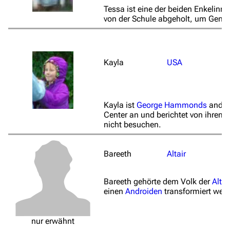
Tessa ist eine der beiden Enkelinn
von der Schule abgeholt, um Gene
Kayla
USA
Kayla ist
George Hammonds
andere
Center an und berichtet von ihre
nicht besuchen.
Bareeth
Altair
Bareeth gehörte dem Volk der
Altai
einen
Androiden
transformiert werd
nur erwähnt