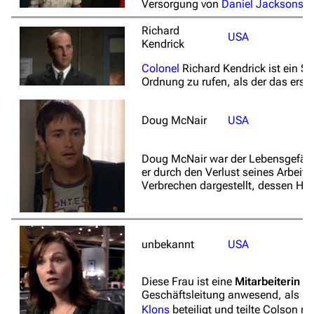
Versorgung von
Daniel Jacksons
S
Stargate-Romane
Richard
Filme
USA
Kendrick
Das Stargate-Universum
Colonel
Richard Kendrick ist ein S
Ordnung zu rufen, als der das ers
Themenportal
Personen
Doug McNair
USA
Völker
Doug McNair war der Lebensgefäh
Orte
er durch den Verlust seines Arbeit
Verbrechen dargestellt, dessen Ha
Objekte
Zeitleiste
Fanprojekte
unbekannt
USA
Kommerzielles
Diese Frau ist eine
Mitarbeiterin 
Geschäftsleitung anwesend, als ih
Mitmachen
Klons
beteiligt und teilte Colson m