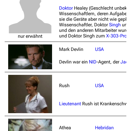
Doktor
Healey
(Geschlecht unbeka
Wissenschaftlern, deren Aufgabe e
sie die Geräte aber nicht wie gepl
Wissenschaftler, Doktor
Singh
und 
und den anderen Mitarbeiter wurde
und Doktor Singh zum
X-303-Proje
nur erwähnt
Mark Devlin
USA
Devlin war ein
NID
-Agent, der
Jack 
Rush
USA
Lieutenant
Rush ist Krankenschwe
Athea
Hebridan