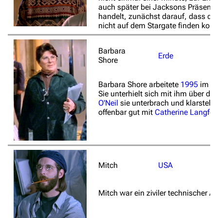
auch später bei Jacksons Präsentat
handelt, zunächst darauf, dass die
nicht auf dem Stargate finden konnt
Barbara
Erde
Shore
Barbara Shore arbeitete
1995
im
St
Sie unterhielt sich mit ihm über d
O'Neil
sie unterbrach und klarstell
offenbar gut mit
Catherine Langfor
Mitch
USA
Mitch war ein ziviler technischer A