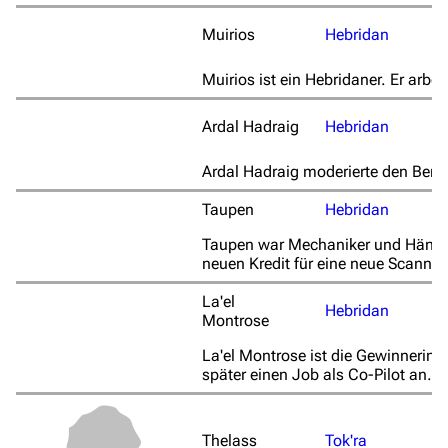
Muirios
Hebridan
Muirios ist ein Hebridaner. Er arbei
Ardal Hadraig
Hebridan
Ardal Hadraig moderierte den Beri
Taupen
Hebridan
Taupen war Mechaniker und Händler
neuen Kredit für eine neue Scanner
La'el
Hebridan
Montrose
3639
2133
346.380
La'el Montrose ist die Gewinnerin 
später einen Job als Co-Pilot an.
Navigation
Thelass
Tok'ra