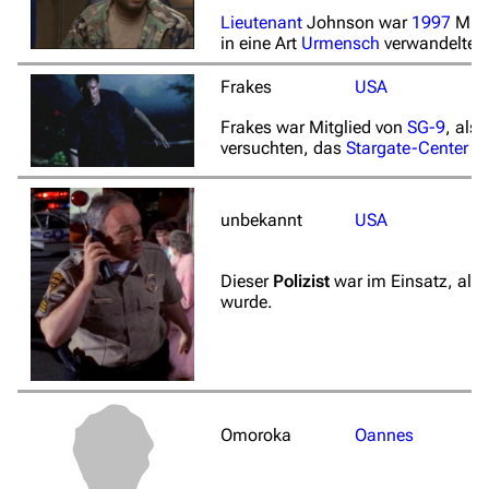
Lieutenant
Johnson war
1997
Mitg
in eine Art
Urmensch
verwandelte.
Frakes
USA
Frakes war Mitglied von
SG-9
, als
versuchten, das
Stargate-Center
zu
unbekannt
USA
Dieser
Polizist
war im Einsatz, als
wurde.
Omoroka
Oannes