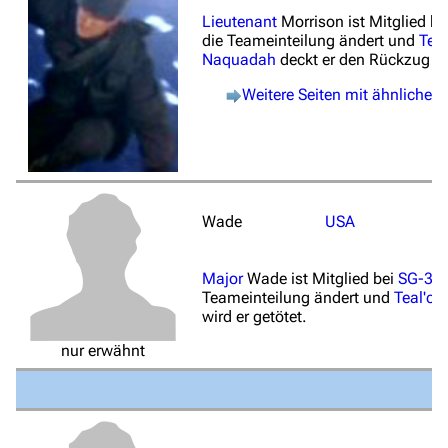
Lieutenant
Morrison ist Mitglied be
die Teameinteilung ändert und
Teal
Naquadah
deckt er den Rückzug d
Weitere Seiten mit ähnliche
Wade
USA
Major
Wade ist Mitglied bei
SG-3
, 
Teameinteilung ändert und
Teal'c
d
wird er getötet.
nur erwähnt