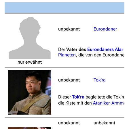
unbekannt
Eurondaner
Der
Vater des
Eurondaners
Alar
wa
Planeten
, die von den Eurondanern
nur erwähnt
unbekannt
Tok'ra
Dieser
Tok'ra
begleitete die Tok'ra
die Kiste mit den
Ataniker-Armman
unbekannt
unbekannt