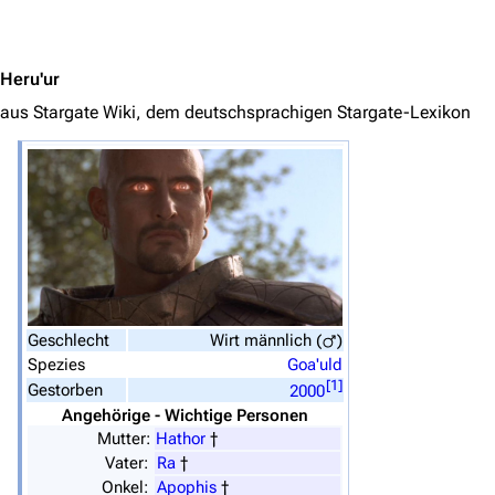
Jump to content
Heru'ur
aus Stargate Wiki, dem deutschsprachigen Stargate-Lexikon
3639
2133
346.389
Navigation
Hauptseite
Von A bis Z
Geschlecht
Wirt
männlich (
)
Spezies
Goa'uld
Zufälliger Artikel
[
1
]
Gestorben
2000
Angehörige - Wichtige Personen
Spezialseiten
Mutter:
Hathor
†
Datei hochladen
Vater:
Ra
†
Onkel:
Apophis
†