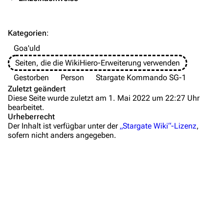
Völker
Orte
Kategorien
:
Objekte
Goa'uld
Zeitleiste
Seiten, die die WikiHiero-Erweiterung verwenden
Fanprojekte
Gestorben
Person
Stargate Kommando SG-1
Zuletzt geändert
Kommerzielles
Diese Seite wurde zuletzt am 1. Mai 2022 um 22:27 Uhr
bearbeitet.
Mitmachen
Urheberrecht
Der Inhalt ist verfügbar unter der
„Stargate Wiki“-Lizenz
,
Hilfe
sofern nicht anders angegeben.
Autorenportal
Themengruppen
Letzte Änderungen
FAQ