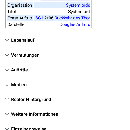
Filme und Serien
Organisation
Systemlords
Titel
Systemlord
Überblick
Erster Auftritt
SG1
2x06
Rückkehr des Thor
Stargate SG-1
Darsteller
Douglas Arthurs
Stargate Atlantis
Lebenslauf
Stargate Universe
Vermutungen
Stargate Origins
Stargate Infinity
Auftritte
Stargate-Romane
Medien
Filme
Realer Hintergrund
Das Stargate-Universum
Themenportal
Weitere Informationen
Personen
Einzelnachweise