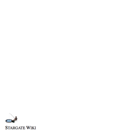
Wiki-Diskussion
Anfragen
Administrations-Übersicht
Löschantrag
Vandalismus melden
Technik-Zentrale
Admin-Anfragen
Bot-Anfragen
Kontakt
Lebenslauf
Übersicht
Vermutungen
E-Mail
Links auf diese Seite
Auftritte
Feedback
Änderungen an verlinkten Seiten
Stargate Kommando SG-1