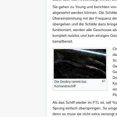
Sie gehen zu Young und berichten von 
abgewehrt werden können. Die Schild
Übereinstimmung mit der Frequenz des
übergehen und die Schilde dazu bring
funktioniert, werden alle Geschosse ab
komplett nutzlos und kein einziges Ge
kampfbereit.
Ch
di
Sc
De
Ge
Do
Die Destiny rammt das
Ka
Komandoschiff
wo
Pl
Als das Schiff wieder im FTL ist, will 
Sprung einfach überspringen. So umgehe
denn so muss sie nicht extra versorgt