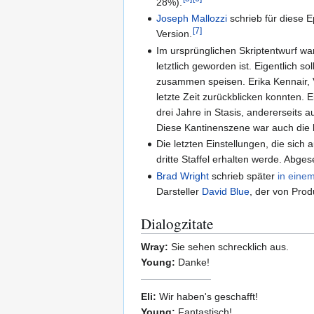
28%).
Joseph Mallozzi
schrieb für diese E
[
7
]
Version.
Im ursprünglichen Skriptentwurf war
letztlich geworden ist. Eigentlich 
zusammen speisen. Erika Kennair, V
letzte Zeit zurückblicken konnten. 
drei Jahre in Stasis, andererseits 
Diese Kantinenszene war auch die l
Die letzten Einstellungen, die sich
dritte Staffel erhalten werde. Abg
Brad Wright
schrieb später
in eine
Darsteller
David Blue
, der von Pro
Dialogzitate
Wray:
Sie sehen schrecklich aus.
Young:
Danke!
Eli:
Wir haben's geschafft!
Young:
Fantastisch!