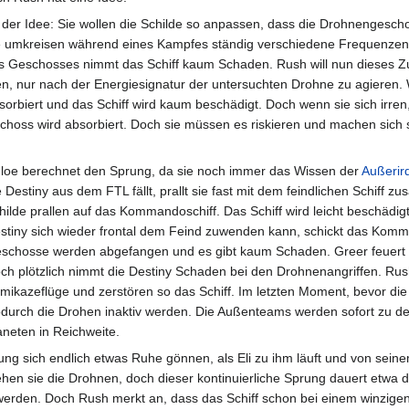
der Idee: Sie wollen die Schilde so anpassen, dass die Drohnengesch
e umkreisen während eines Kampfes ständig verschiedene Frequenzen
 Geschosses nimmt das Schiff kaum Schaden. Rush will nun dieses Zu
en, nur nach der Energiesignatur der untersuchten Drohne zu agieren
sorbiert und das Schiff wird kaum beschädigt. Doch wenn sie sich irren,
schoss wird absorbiert. Doch sie müssen es riskieren und machen sich
loe berechnet den Sprung, da sie noch immer das Wissen der
Außerir
e Destiny aus dem FTL fällt, prallt sie fast mit dem feindlichen Schiff 
hilde prallen auf das Kommandoschiff. Das Schiff wird leicht beschädig
stiny sich wieder frontal dem Feind zuwenden kann, schickt das Komma
schosse werden abgefangen und es gibt kaum Schaden. Greer feuert ei
ch plötzlich nimmt die Destiny Schaden bei den Drohnenangriffen. Rush 
mikazeflüge und zerstören so das Schiff. Im letzten Moment, bevor di
durch die Drohen inaktiv werden. Die Außenteams werden sofort zu den
aneten in Reichweite.
Young sich endlich etwas Ruhe gönnen, als Eli zu ihm läuft und von sein
n sie die Drohnen, doch dieser kontinuierliche Sprung dauert etwa drei
 werden. Doch Rush merkt an, dass das Schiff schon bei einem winzigen