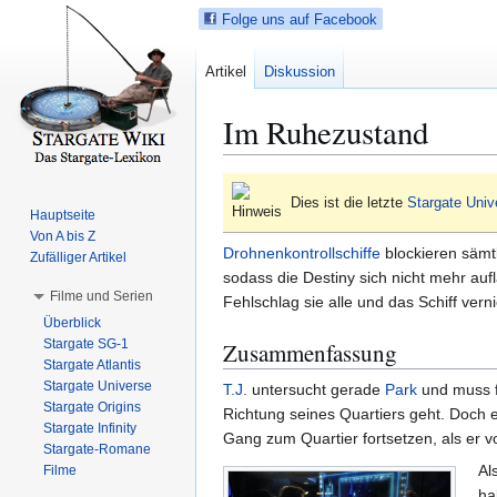
Folge uns auf Facebook
Artikel
Diskussion
Im Ruhezustand
Z
Z
Dies ist die letzte
Stargate Univ
u
u
Hauptseite
r
r
Von A bis Z
Drohnenkontrollschiffe
blockieren sämt
N
S
Zufälliger Artikel
sodass die Destiny sich nicht mehr auf
a
u
Filme und Serien
Fehlschlag sie alle und das Schiff vern
v
c
Überblick
i
h
Stargate SG-1
Zusammenfassung
g
e
Stargate Atlantis
a
s
Stargate Universe
T.J.
untersucht gerade
Park
und muss fe
t
p
Stargate Origins
Richtung seines Quartiers geht. Doch er
i
r
Stargate Infinity
Gang zum Quartier fortsetzen, als er 
Stargate-Romane
o
i
Al
Filme
n
n
ha