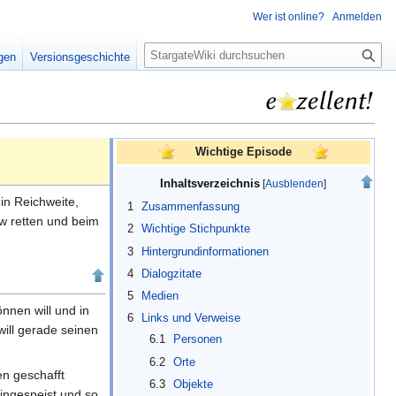
Wer ist online?
Anmelden
S
igen
Versionsgeschichte
u
c
h
e
Wichtige Episode
Inhaltsverzeichnis
 in Reichweite,
1
Zusammenfassung
ew retten und beim
2
Wichtige Stichpunkte
3
Hintergrundinformationen
4
Dialogzitate
5
Medien
nnen will und in
6
Links und Verweise
will gerade seinen
6.1
Personen
6.2
Orte
en geschafft
6.3
Objekte
ingespeist und so