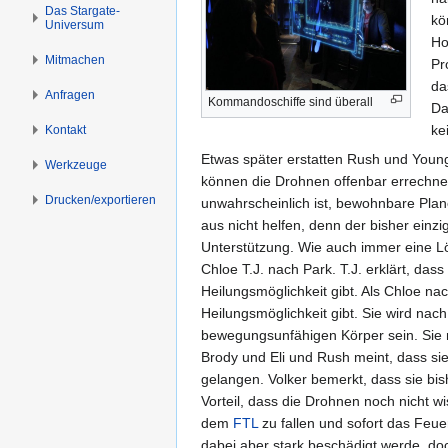
s
g
Das Stargate-
kö
Universum
p
e
Ho
r
n
Mitmachen
Pr
i
da
n
Anfragen
Kommandoschiffe sind überall
Da
g
ke
Kontakt
e
n
Etwas später erstatten Rush und Youn
Werkzeuge
können die Drohnen offenbar errechnen
Drucken/­exportieren
unwahrscheinlich ist, bewohnbare Plan
aus nicht helfen, denn der bisher einz
Unterstützung. Wie auch immer eine Lö
Chloe T.J. nach Park. T.J. erklärt, das
Heilungsmöglichkeit gibt. Als Chloe nach
Heilungsmöglichkeit gibt. Sie wird n
bewegungsunfähigen Körper sein. Sie m
Brody und Eli und Rush meint, dass si
gelangen. Volker bemerkt, dass sie bis
Vorteil, dass die Drohnen noch nicht w
dem
FTL
zu fallen und sofort das Feue
dabei aber stark beschädigt werde, do