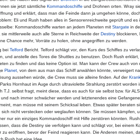
nnen sie jetzt sämtliche
Kommandoschiffe
und Drohnen orten. Wray sie
ffnung und erklärt, dass man die Feinde dann ja umgehen könne, doch 
oblem: Eli und Rush haben alles in Sensorenreichweite geprüft und es 
sselbe: Kommandoschiffe warten an jedem Planeten mit
Stargate
in de
 sie mittlerweile auch alle Sterne in Reichweite der
Destiny
blockieren, 
ine Chance mehr, Vorräte zu holen, ohne angegriffen zu werden.
g bei
Telford
Bericht. Telford schlägt vor, den Kurs des Schiffes zu verl
, und anstelle des Tores die Shuttles zu benutzen. Doch Rush erklärt,
eten zu finden und das keine Option ist. Man kann der Crew auch von 
ige
Planet
, von dem aus man das Schiff anwählen könnte, verweigert na
sung aussehen würde, die Crew muss sie alleine finden. Auf der
Krank
s Parks Hornhaut im Auge durch ultraviolette Strahlung zerstört worden 
 T.J. selbst fragt, meint diese, dass es auch für sie selbst bzw. für AL
ach und nach immer schwächer werden und letztenendes eine Gefangene
eint, man müsse mit seinem Schicksal leben. Etwas später beraten si
e sich nicht verstecken oder weglaufen können. Sie müssen kämpfen, 
her nur ein einziges Kommandoschiff mit Hilfe zerstören könnten. Rush 
issen, dass die Destiny sie verfolgen kann und schlägt vor, bei einem
r zu eröffnen, bevor der Feind reagieren kann. Die Anderen meinen, da
ch Rush hat eine Idee.