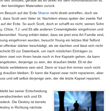
on des Shuttles, gerade als es direkt vor dem Kommandoschiff ist.
 den benötigten Materialien zurück.
rem Besuch auf der Erde
Sharon
nicht direkt antreffen, doch sie
, dass Scott sein Vater ist. Nachdem etwas später der zweite Teil
uf der Erde. So auch Scott, doch er schafft es nicht, seinen Sohn
 Chloe, T.J. und Eli alle anderen Crewmitglieder eingefroren und
smittel. Young erklärt dabei, dass sie jetzt eine Art Familie sind,
Young eingefroren wurden, besucht Young ein letztes Mal Telford.
 offenbar stärker beschädigt, als sie dachten und lässt sich nicht
 schickt Eli zur Datenbank, um nach nützlichen Einträgen zu
 Wenn zwei von ihnen heute noch in ihre Kapseln gehen, da kann
geboten, derjenige zu sein, der draußen bleibt. Eli ist der
etzte verbliebene sein wird. Denn er traut ihm immer noch nicht
ng draußen bleiben. Er kann die Kapsel zwar nicht reparieren, aber
s und will selbst derjenige sein, der die letzte Kapsel repariert.
bleibt bei seiner Entscheidung.
 verabschieden sich und Eli
sdeck. Die Destiny ist bereits
Destiny in Richtung nächste