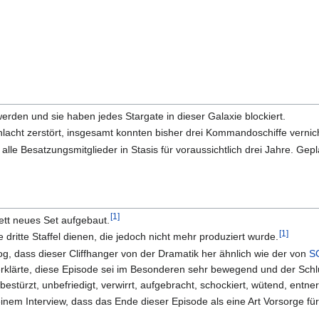
werden und sie haben jedes Stargate in dieser Galaxie blockiert.
chlacht zerstört, insgesamt konnten bisher drei Kommandoschiffe vernic
alle Besatzungsmitglieder in Stasis für voraussichtlich drei Jahre. Gep
[
1
]
ett neues Set aufgebaut.
[
1
]
ne dritte Staffel dienen, die jedoch nicht mehr produziert wurde.
g, dass dieser Cliffhanger von der Dramatik her ähnlich wie der von
S
erklärte, diese Episode sei im Besonderen sehr bewegend und der Schlu
 bestürzt, unbefriedigt, verwirrt, aufgebracht, schockiert, wütend, entner
inem Interview, dass das Ende dieser Episode als eine Art Vorsorge für