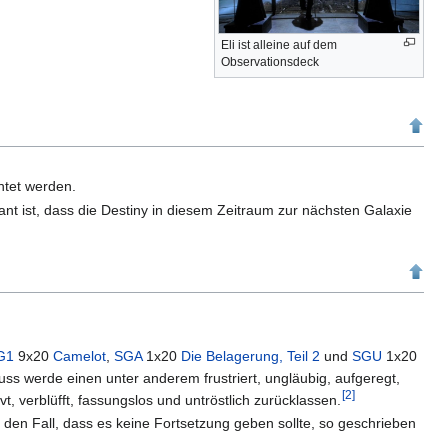
Eli ist alleine auf dem
Observationsdeck
htet werden.
lant ist, dass die Destiny in diesem Zeitraum zur nächsten Galaxie
G1
9x20
Camelot
,
SGA
1x20
Die Belagerung, Teil 2
und
SGU
1x20
ss werde einen unter anderem frustriert, ungläubig, aufgeregt,
[
2
]
vt, verblüfft, fassungslos und untröstlich zurücklassen.
 den Fall, dass es keine Fortsetzung geben sollte, so geschrieben