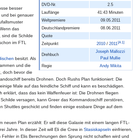
DVD-Nr.
2.5
osse besser
Lauflänge
41:43 Minuten
 und bei genauer
Weltpremiere
09.05.2011
fallsmuster
Deutschlandpremiere
08.06.2011
. Wenn das
 sind die Schilde
Quote
 schon im FTL
[
A 1
]
Zeitpunkt
2010
/
2011
Joseph Mallozzi
Drehbuch
Paul Mullie
dischen
besitzt. Als
zusammen und die
Regie
Andy Mikita
t, doch bevor die
ndoschiff bereits Drohnen. Doch Rushs Plan funktioniert: Die
nige Male auf das feindliche Schiff und kann es beschädigen.
erklärt, dass das kein Waffenfeuer ist: Die Drohnen fliegen
e Schilde versagen, kann Greer das Kommandoschiff zerstören,
 Shuttles geschickt und finden einige essbare Dinge auf dem
em neuen Plan erzählt: Er will diese Galaxie mit einem langen FTL-
 Jahre. In dieser Zeit will Eli die Crew in
Stasiskapseln
einfrieren,
 Fehler in Elis Berechnungen den Sprung nicht schaffen wird und