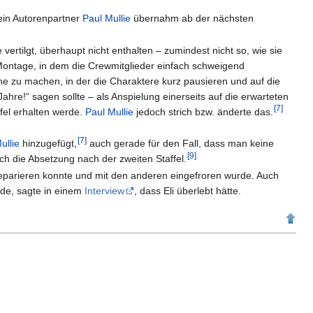
sein Autorenpartner
Paul Mullie
übernahm ab der nächsten
vertilgt, überhaupt nicht enthalten – zumindest nicht so, wie sie
en Montage, in dem die Crewmitglieder einfach schweigend
ne zu machen, in der die Charaktere kurz pausieren und auf die
ahre!“ sagen sollte – als Anspielung einerseits auf die erwarteten
[
7
]
ffel erhalten werde.
Paul Mullie
jedoch strich bzw. änderte das.
[
7
]
ullie
hinzugefügt,
auch gerade für den Fall, dass man keine
[
9
]
ch die Absetzung nach der zweiten Staffel.
 reparieren konnte und mit den anderen eingefroren wurde. Auch
rde, sagte in einem
Interview
, dass Eli überlebt hätte.