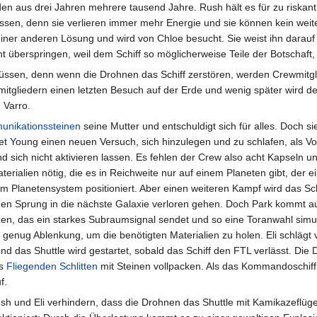
n aus drei Jahren mehrere tausend Jahre. Rush hält es für zu riskant u
en, denn sie verlieren immer mehr Energie und sie können kein weitere
einer anderen Lösung und wird von Chloe besucht. Sie weist ihn darauf 
ht überspringen, weil dem Schiff so möglicherweise Teile der Botschaft
müssen, denn wenn die Drohnen das Schiff zerstören, werden Crewmitgl
mitgliedern einen letzten Besuch auf der Erde und wenig später wird der
 Varro.
nikationssteinen
seine Mutter und entschuldigt sich für alles. Doch sie
rtet Young einen neuen Versuch, sich hinzulegen und zu schlafen, als Vo
d sich nicht aktivieren lassen. Es fehlen der Crew also acht Kapseln un
rialien nötig, die es in Reichweite nur auf einem Planeten gibt, der ei
m Planetensystem positioniert. Aber einen weiteren Kampf wird das Sch
den Sprung in die nächste Galaxie verloren gehen. Doch Park kommt auf 
en, das ein starkes Subraumsignal sendet und so eine Toranwahl simu
t genug Ablenkung, um die benötigten Materialien zu holen. Eli schläg
und das Shuttle wird gestartet, sobald das Schiff den FTL verlässt. Die
is
Fliegenden Schlitten
mit Steinen vollpacken. Als das Kommandoschiff
f.
sh und Eli verhindern, dass die Drohnen das Shuttle mit Kamikazeflüg