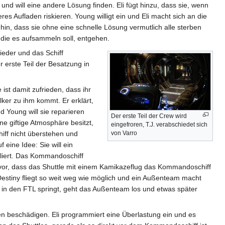
nd will eine andere Lösung finden. Eli fügt hinzu, dass sie, wenn
s Aufladen riskieren. Young willigt ein und Eli macht sich an die
hin, dass sie ohne eine schnelle Lösung vermutlich alle sterben
, die es aufsammeln soll, entgehen.
ieder und das Schiff
 erste Teil der Besatzung in
 ist damit zufrieden, dass ihr
lker zu ihm kommt. Er erklärt,
d Young will sie reparieren
Der erste Teil der Crew wird
ne giftige Atmosphäre besitzt,
eingefroren, T.J. verabschiedet sich
iff nicht überstehen und
von Varro
eine Idee: Sie will ein
liert. Das Kommandoschiff
t vor, dass das Shuttle mit einem Kamikazeflug das Kommandoschiff
 Destiny fliegt so weit weg wie möglich und ein Außenteam macht
 in den FTL springt, geht das Außenteam los und etwas später
en beschädigen. Eli programmiert eine Überlastung ein und es