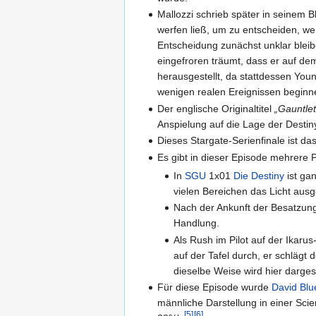
Mallozzi schrieb später in seinem 
werfen ließ, um zu entscheiden, we
Entscheidung zunächst unklar bleibe
eingefroren träumt, dass er auf dem
herausgestellt, da stattdessen Young
wenigen realen Ereignissen beginne
Der englische Originaltitel
„Gauntlet
Anspielung auf die Lage der Destiny
Dieses Stargate-Serienfinale ist da
Es gibt in dieser Episode mehrere 
In
SGU
1x01
Die Destiny
ist gan
vielen Bereichen das Licht aus
Nach der Ankunft der Besatzung
Handlung.
Als Rush im Pilot auf der Ikarus
auf der Tafel durch, er schlägt 
dieselbe Weise wird hier darges
Für diese Episode wurde
David Blu
männliche Darstellung in einer Sci
[
5
]
[
6
]