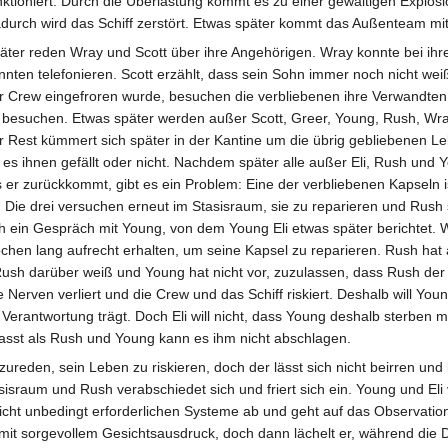
nktioniert: Durch die Überlastung kommt es zu einer gewaltigen Explosi
durch wird das Schiff zerstört. Etwas später kommt das Außenteam mit
äter reden Wray und Scott über ihre Angehörigen. Wray konnte bei ih
nnten telefonieren. Scott erzählt, dass sein Sohn immer noch nicht weiß
r Crew eingefroren wurde, besuchen die verbliebenen ihre Verwandten a
 besuchen. Etwas später werden außer Scott, Greer, Young, Rush, Wray,
r Rest kümmert sich später in der Kantine um die übrig gebliebenen Leben
 es ihnen gefällt oder nicht. Nachdem später alle außer Eli, Rush und 
s er zurückkommt, gibt es ein Problem: Eine der verbliebenen Kapseln ist
el. Die drei versuchen erneut im Stasisraum, sie zu reparieren und Rush
sh ein Gespräch mit Young, von dem Young Eli etwas später berichtet.
chen lang aufrecht erhalten, um seine Kapsel zu reparieren. Rush hat an
Rush darüber weiß und Young hat nicht vor, zuzulassen, dass Rush der l
 Nerven verliert und die Crew und das Schiff riskiert. Deshalb will You
Verantwortung trägt. Doch Eli will nicht, dass Young deshalb sterben mus
efasst als Rush und Young kann es ihm nicht abschlagen.
ureden, sein Leben zu riskieren, doch der lässt sich nicht beirren und 
sisraum und Rush verabschiedet sich und friert sich ein. Young und Eli
 nicht unbedingt erforderlichen Systeme ab und geht auf das Observation
 mit sorgevollem Gesichtsausdruck, doch dann lächelt er, während die 