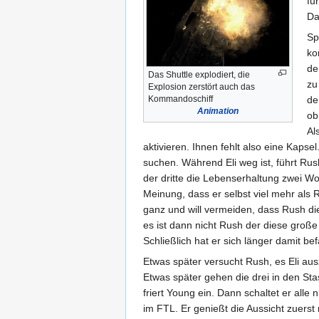
fu
Da
Sp
ko
de
Das Shuttle explodiert, die
zu
Explosion zerstört auch das
Kommandoschiff
de
Animation
ob
Al
aktivieren. Ihnen fehlt also eine Kaps
suchen. Während Eli weg ist, führt Ru
der dritte die Lebenserhaltung zwei Wo
Meinung, dass er selbst viel mehr als 
ganz und will vermeiden, dass Rush die
es ist dann nicht Rush der diese große 
Schließlich hat er sich länger damit b
Etwas später versucht Rush, es Eli ausz
Etwas später gehen die drei in den Sta
friert Young ein. Dann schaltet er alle
im FTL. Er genießt die Aussicht zuerst