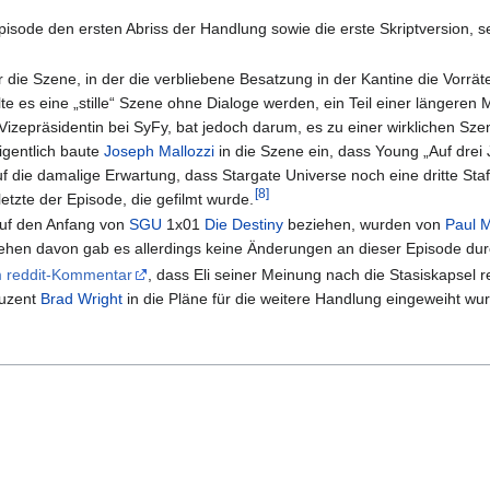
pisode den ersten Abriss der Handlung sowie die erste Skriptversion, 
 die Szene, in der die verbliebene Besatzung in der Kantine die Vorräte 
sollte es eine „stille“ Szene ohne Dialoge werden, ein Teil einer länger
izepräsidentin bei SyFy, bat jedoch darum, es zu einer wirklichen Sze
Eigentlich baute
Joseph Mallozzi
in die Szene ein, dass Young „Auf drei J
auf die damalige Erwartung, dass Stargate Universe noch eine dritte Sta
[
8
]
etzte der Episode, die gefilmt wurde.
 auf den Anfang von
SGU
1x01
Die Destiny
beziehen, wurden von
Paul M
esehen davon gab es allerdings keine Änderungen an dieser Episode dur
m reddit-Kommentar
, dass Eli seiner Meinung nach die Stasiskapsel
duzent
Brad Wright
in die Pläne für die weitere Handlung eingeweiht wu