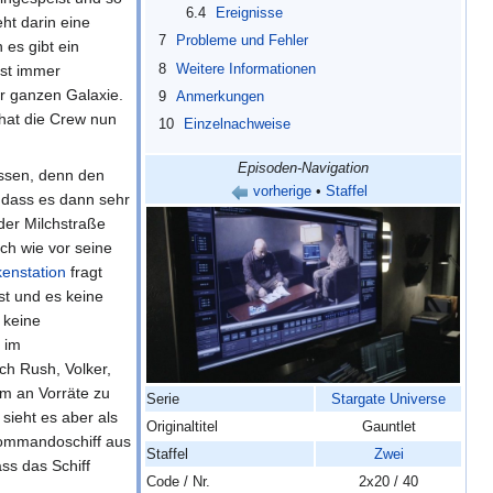
6.4
Ereignisse
ht darin eine
7
Probleme und Fehler
es gibt ein
8
Weitere Informationen
ist immer
r ganzen Galaxie.
9
Anmerkungen
hat die Crew nun
10
Einzelnachweise
Episoden-Navigation
assen, denn den
vorherige
•
Staffel
 dass es dann sehr
der Milchstraße
ch wie vor seine
enstation
fragt
ist und es keine
S keine
 im
ch Rush, Volker,
um an Vorräte zu
Serie
Stargate Universe
sieht es aber als
Originaltitel
Gauntlet
 Kommandoschiff aus
Staffel
Zwei
ss das Schiff
Code / Nr.
2x20 / 40