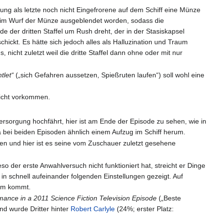
ung als letzte noch nicht Eingefrorene auf dem Schiff eine Münze
 beim Wurf der Münze ausgeblendet worden, sodass die
e der dritten Staffel um Rush dreht, der in der Stasiskapsel
chickt. Es hätte sich jedoch alles als Halluzination und Traum
 nicht zuletzt weil die dritte Staffel dann ohne oder mit nur
tlet“
(„sich Gefahren aussetzen, Spießruten laufen“) soll wohl eine
icht vorkommen.
versorgung hochfährt, hier ist am Ende der Episode zu sehen, wie in
 bei beiden Episoden ähnlich einem Aufzug im Schiff herum.
n und hier ist es seine vom Zuschauer zuletzt gesehene
eso der erste Anwahlversuch nicht funktioniert hat, streicht er Dinge
d in schnell aufeinander folgenden Einstellungen gezeigt. Auf
ihm kommt.
mance in a 2011 Science Fiction Television Episode
(„Beste
nd wurde Dritter hinter
Robert Carlyle
(24%; erster Platz: