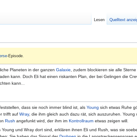
Lesen
Quelltext anze
erse
-Episode.
liche Planeten in der ganzen
Galaxie
, zudem blockieren sie alle Sterne
laden kann. Doch Eli hat einen riskanten Plan, der bei Gelingen die Cr
ichten kann...
ststellen, dass sie noch immer blind ist, als
Young
sich etwas Ruhe gö
 trifft auf
Wray
, die ihm gleich auch dazu rät, sich auszuruhen. Young 
von
Rush
angefunkt wird, der ihm im
Kontrollraum
etwas zeigen will.
s Young und Wray dort sind, erklären ihnen Eli und Rush, was sie soeb
ben: Sie haben das Signal der
Drohnen
in die Langstreckensensoren e