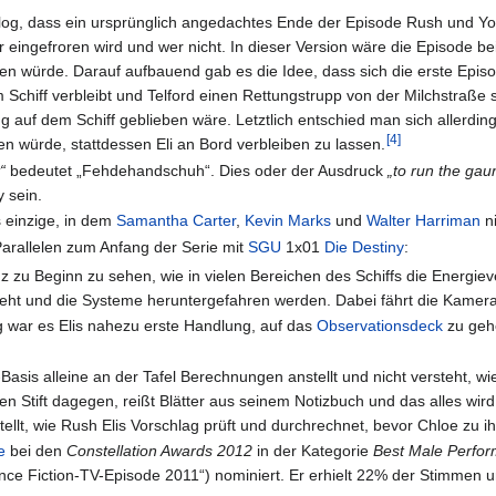
Blog, dass ein ursprünglich angedachtes Ende der Episode Rush und Yo
r eingefroren wird und wer nicht. In dieser Version wäre die Episode
n würde. Darauf aufbauend gab es die Idee, dass sich die erste Episod
 Schiff verbleibt und Telford einen Rettungstrupp von der Milchstraße s
 auf dem Schiff geblieben wäre. Letztlich entschied man sich allerdings,
[
4
]
n würde, stattdessen Eli an Bord verbleiben zu lassen.
“
bedeutet „Fehdehandschuh“. Dies oder der Ausdruck
„to run the gaun
 sein.
s einzige, in dem
Samantha Carter
,
Kevin Marks
und
Walter Harriman
n
Parallelen zum Anfang der Serie mit
SGU
1x01
Die Destiny
:
z zu Beginn zu sehen, wie in vielen Bereichen des Schiffs die Energie
geht und die Systeme heruntergefahren werden. Dabei fährt die Kamera
 war es Elis nahezu erste Handlung, auf das
Observationsdeck
zu gehe
-Basis alleine an der Tafel Berechnungen anstellt und nicht versteht, wi
den Stift dagegen, reißt Blätter aus seinem Notizbuch und das alles wir
tellt, wie Rush Elis Vorschlag prüft und durchrechnet, bevor Chloe zu 
e
bei den
Constellation Awards 2012
in der Kategorie
Best Male Perfor
ence Fiction-TV-Episode 2011“) nominiert. Er erhielt 22% der Stimmen u