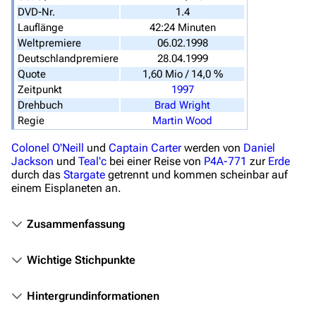
Stargate SG-1
DVD-Nr.
1.4
Lauflänge
42:24 Minuten
Stargate Atlantis
Weltpremiere
06.02.1998
Deutschlandpremiere
28.04.1999
Stargate Universe
Quote
1,60 Mio / 14,0 %
Stargate Origins
Zeitpunkt
1997
Drehbuch
Brad Wright
Stargate Infinity
Regie
Martin Wood
Stargate-Romane
Colonel
O'Neill
und
Captain
Carter
werden von
Daniel
Filme
Jackson
und
Teal'c
bei einer Reise von
P4A-771
zur
Erde
durch das
Stargate
getrennt und kommen scheinbar auf
einem Eisplaneten an.
Das Stargate-Universum
Themenportal
Zusammenfassung
Personen
Wichtige Stichpunkte
Völker
Orte
Hintergrundinformationen