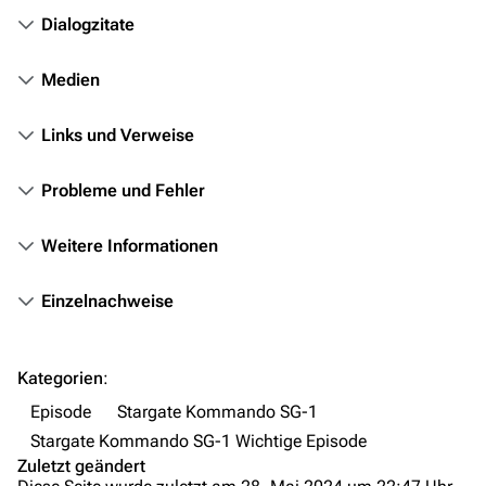
Objekte
Dialogzitate
Zeitleiste
Medien
Fanprojekte
Kommerzielles
Links und Verweise
Mitmachen
Probleme und Fehler
Hilfe
Weitere Informationen
Autorenportal
Themengruppen
Einzelnachweise
Letzte Änderungen
FAQ
Kategorien
:
Wiki-Diskussion
Episode
Stargate Kommando SG-1
Stargate Kommando SG-1 Wichtige Episode
Anfragen
Zuletzt geändert