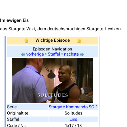
Jump to content
Im ewigen Eis
3640
2133
346.468
aus Stargate Wiki, dem deutschsprachigen Stargate-Lexikon
Wichtige Episode
Navigation
Episoden-Navigation
vorherige
•
Staffel
•
nächste
Hauptseite
Von A bis Z
Zufälliger Artikel
Spezialseiten
Datei hochladen
Serie
Stargate Kommando SG-1
Filme und Serien
Originaltitel
Solitudes
Staffel
Eins
Überblick
Code / Nr.
1x17 / 18