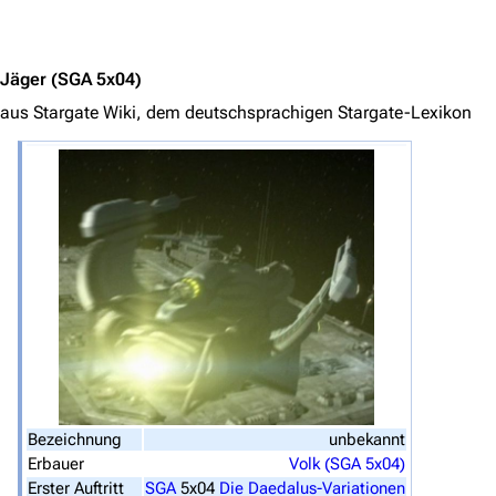
Navigation
Jump to content
Hauptseite
Jäger
(SGA 5x04)
Von A bis Z
aus Stargate Wiki, dem deutschsprachigen Stargate-Lexikon
Zufälliger Artikel
Spezialseiten
Datei hochladen
Filme und Serien
Überblick
Stargate SG-1
Stargate Atlantis
Stargate Universe
Bezeichnung
unbekannt
Stargate Origins
Erbauer
Volk (SGA 5x04)
Erster Auftritt
SGA
5x04
Die Daedalus-Variationen
Stargate Infinity