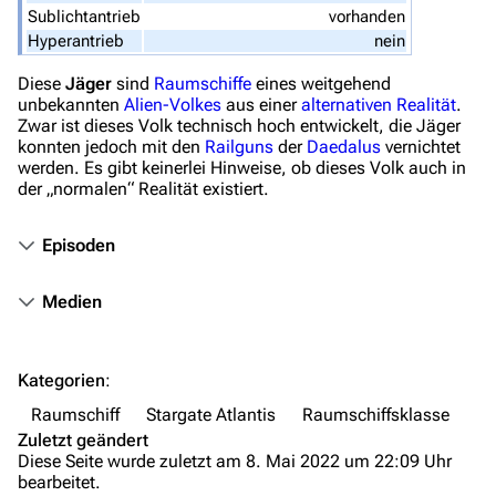
Sublichtantrieb
vorhanden
Stargate-Romane
Hyperantrieb
nein
Filme
Diese
Jäger
sind
Raumschiffe
eines weitgehend
unbekannten
Alien-Volkes
aus einer
alternativen Realität
.
Zwar ist dieses Volk technisch hoch entwickelt, die Jäger
Das Stargate-Universum
konnten jedoch mit den
Railguns
der
Daedalus
vernichtet
Themenportal
werden. Es gibt keinerlei Hinweise, ob dieses Volk auch in
der „normalen“ Realität existiert.
Personen
Episoden
Völker
Orte
Medien
Objekte
Zeitleiste
Kategorien
:
Fanprojekte
Raumschiff
Stargate Atlantis
Raumschiffsklasse
Zuletzt geändert
Kommerzielles
Diese Seite wurde zuletzt am 8. Mai 2022 um 22:09 Uhr
bearbeitet.