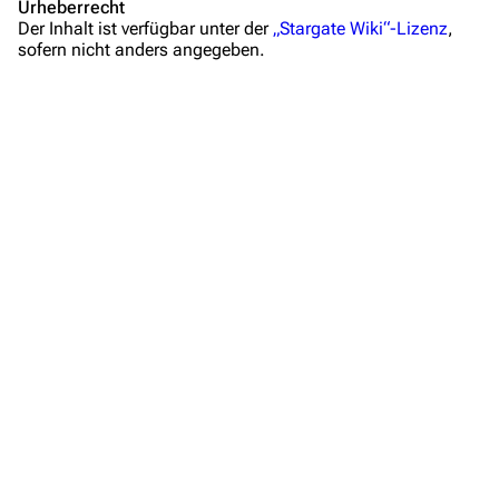
Mitmachen
Urheberrecht
Der Inhalt ist verfügbar unter der
„Stargate Wiki“-Lizenz
,
Hilfe
sofern nicht anders angegeben.
Autorenportal
Themengruppen
Letzte Änderungen
FAQ
Wiki-Diskussion
Anfragen
Administrations-Übersicht
Löschantrag
Vandalismus melden
Technik-Zentrale
Admin-Anfragen