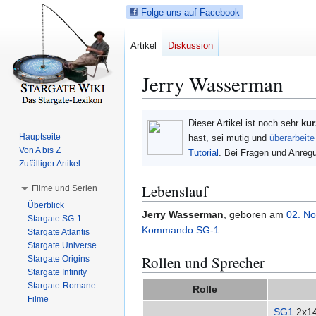
Folge uns auf Facebook
Artikel
Diskussion
Jerry Wasserman
Z
Z
Dieser Artikel ist noch sehr
kur
u
u
Hauptseite
hast, sei mutig und
überarbeite
r
r
Von A bis Z
Tutorial
. Bei Fragen und Anre
N
S
Zufälliger Artikel
a
u
Lebenslauf
Filme und Serien
v
c
Überblick
i
h
Jerry Wasserman
, geboren am
02.
No
Stargate SG-1
g
e
Kommando SG-1
.
Stargate Atlantis
a
s
Stargate Universe
t
p
Rollen und Sprecher
Stargate Origins
i
r
Stargate Infinity
Stargate-Romane
o
i
Rolle
Filme
n
n
SG1
2x1