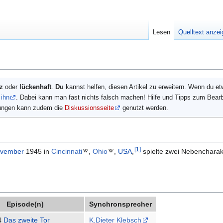
Lesen
Quelltext anze
z
oder
lückenhaft
.
Du
kannst helfen, diesen Artikel zu erweitern. Wenn du e
 ihn
. Dabei kann man fast nichts falsch machen! Hilfe und Tipps zum Bearb
gungen kann zudem die
Diskussionsseite
genutzt werden.
[
1
]
vember
1945 in
Cincinnati
,
Ohio
,
USA
,
spielte zwei Nebencharak
Episode(n)
Synchronsprecher
4
Das zweite Tor
K.Dieter Klebsch