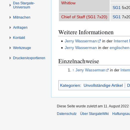
s
g
Whitlow
Das Stargate-
Universum
SG1
5x2
p
e
r
n
Chief of Staff (SG1 7x20)
SG1
7x2
Mitmachen
i
n
Anfragen
Weitere Informationen
g
Kontakt
e
Jerry Wasserman
in der
Internet
n
Jerry Wasserman
in der
englischen
Werkzeuge
Drucken/­exportieren
Einzelnachweise
↑
Jerry Wasserman
in der
Inter
Kategorien
:
Unvollständige Artikel
D
Diese Seite wurde zuletzt am 11. August 2022 
Datenschutz
Über StargateWiki
Haftungsa