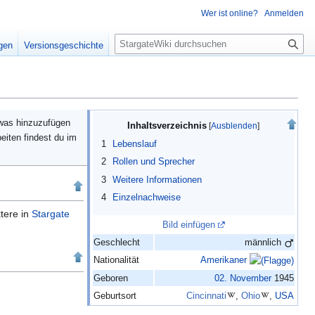
Wer ist online?
Anmelden
S
igen
Versionsgeschichte
u
c
h
e
twas hinzuzufügen
Inhaltsverzeichnis
eiten findest du im
1
Lebenslauf
2
Rollen und Sprecher
3
Weitere Informationen
4
Einzelnachweise
tere in
Stargate
Bild einfügen
Geschlecht
männlich
Nationalität
Amerikaner
Geboren
02.
November
1945
Geburtsort
Cincinnati
,
Ohio
,
USA