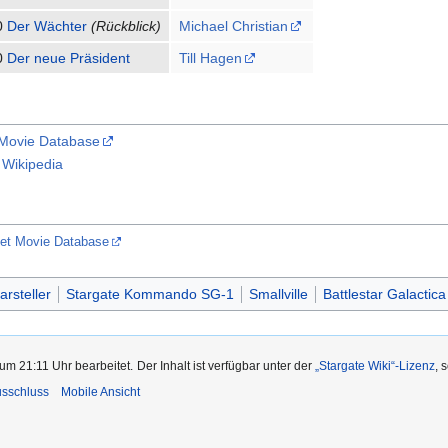
0
Der Wächter
(Rückblick)
Michael Christian
0
Der neue Präsident
Till Hagen
 Movie Database
 Wikipedia
net Movie Database
arsteller
Stargate Kommando SG-1
Smallville
Battlestar Galactica
um 21:11 Uhr bearbeitet.
Der Inhalt ist verfügbar unter der
„Stargate Wiki“-Lizenz
, 
usschluss
Mobile Ansicht