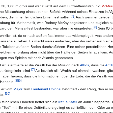
te 30, 1,88 m groß und war zuletzt auf dem Luftwaffenstützpunkt
McMur
ne Missachtung eines direkten Befehls während seines Einsatzes in Af
[
2
]
en, die hinter feindlichen Linien fest saßen
. Auch wenn er gelegentl
egabung für Mathematik, was Rodney McKay begeisterte und zugleich a
[
6
]
ppard den Mensa-Test bestanden, war aber nie eingetreten.
Sein IQ b
wirklich ist, da er nach außen fast immer das widerspiegelt, was ander
er Fassade zu leben. Es macht vieles einfacher, aber ihn selber auch ei
rische Taktiken auf dem Boden durchzuführen. Eine seiner persönlichen 
welchem er bislang aber nicht über die Hälfte der Seiten hinaus kam. 
nungen von Spielen mit nach Atlantis genommen.
 ist, alarmierte er die Wraith bei der Mission nach
Athos
, dass die
Anti
[
7
]
zurückgekehrt sind.
Als letztlich alle Wraith auf einmal erwachen, gib
sich aber heraus, dass die Informationen über die Erde, die die Wraith v
[
8
]
[
9
]
 Handeln.
 er vom
Major
zum
Lieutenant Colonel
befördert - den Rang, den er vo
[
10
]
te.
 feindlichen Planeten heftet sich ein
Iratus-Käfer
an John Sheppards Ha
Tod" mithilfe eines Defibrillators gelingt es schließlich, den Käfer zu 