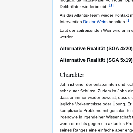
möglich, da Iratus-Käfer von toten Op
[
11
]
Defibrillator wiederbelebt.
Als das Atlantis-Team wieder Kontakt m
[
1
]
Intervention
Doktor
Weirs
behalten.
Laut der zeitreisenden Weir wird er in 
werden.
Alternative Realität (SGA 4x20)
Alternative Realität (SGA 5x19)
Charakter
John ist einer der entspannten und lo
sehr guter Schütze. Zudem ist John ein
dass er immer wieder beweist, dass die
jegliche Vorkenntnisse oder Übung. Er ha
komplizierte Probleme mit genialen Ei
irgendwie in irgendeiner Wissenschaft 
wenn er nichts gegen ein aktuelles Prob
seines Ranges eine einfache aber enge 