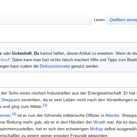
Lesen
Quelltext anze
z
oder
lückenhaft
.
Du
kannst helfen, diesen Artikel zu erweitern. Wenn du e
 ihn
. Dabei kann man fast nichts falsch machen! Hilfe und Tipps zum Bearb
gungen kann zudem die
Diskussionsseite
genutzt werden.
 der Sohn eines reichen Industriellen aus der Energiewirtschaft. Er hat s
k Sheppard
zerstritten, da er sein Leben nicht nach den Vorstellungen s
[
3
]
s und ging zum Militär.
[
4
]
umner
,
ist er nun der führende militärische Offizier in
Atlantis
. Sheppa
eine Rettung mehr gab, als er in den Händen der
Wraith
war. Als es dar
usammenzustellen, hat er sich den schwierigen
McKay
selbst ausgewähl
ssenschaftler zu einem seiner engsten Freunde geworden.