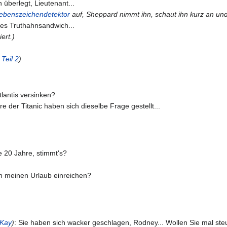
überlegt, Lieutenant...
ebenszeichendetektor
auf, Sheppard nimmt ihn, schaut ihn kurz an und 
res Truthahnsandwich...
ert.)
Teil 2
)
lantis versinken?
re der Titanic haben sich dieselbe Frage gestellt...
e 20 Jahre, stimmt's?
h meinen Urlaub einreichen?
Kay
)
: Sie haben sich wacker geschlagen, Rodney... Wollen Sie mal st