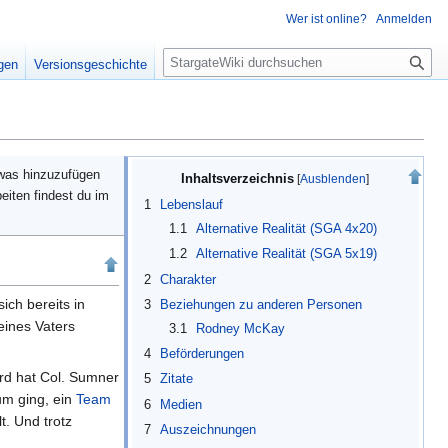
Wer ist online?
Anmelden
S
igen
Versionsgeschichte
u
c
h
e
twas hinzuzufügen
Inhaltsverzeichnis
eiten findest du im
1
Lebenslauf
1.1
Alternative Realität (SGA 4x20)
1.2
Alternative Realität (SGA 5x19)
2
Charakter
ich bereits in
3
Beziehungen zu anderen Personen
eines Vaters
3.1
Rodney McKay
4
Beförderungen
rd hat Col. Sumner
5
Zitate
um ging, ein
Team
6
Medien
t. Und trotz
7
Auszeichnungen