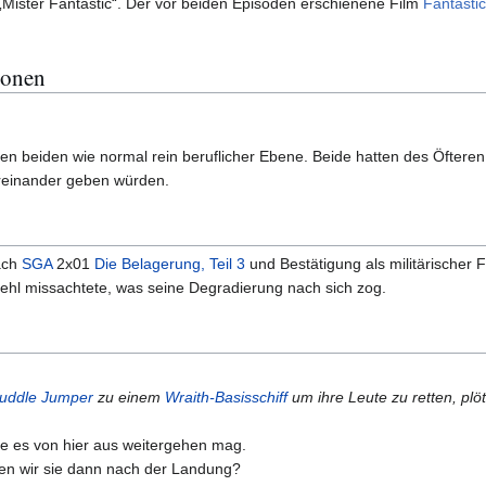
ister Fantastic“. Der vor beiden Episoden erschienene Film
Fantasti
sonen
en beiden wie normal rein beruflicher Ebene. Beide hatten des Öftere
üreinander geben würden.
ach
SGA
2x01
Die Belagerung, Teil 3
und Bestätigung als militärischer 
efehl missachtete, was seine Degradierung nach sich zog.
uddle Jumper
zu einem
Wraith-Basisschiff
um ihre Leute zu retten, plöt
ie es von hier aus weitergehen mag.
den wir sie dann nach der Landung?