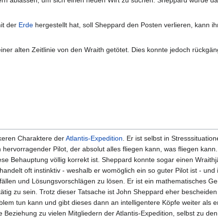
fern ablassen, um sich einen neuen Wirt zu suchen. Sheppard wurde d
it der
Erde
hergestellt hat, soll Sheppard den Posten verlieren, kann i
einer alten Zeitlinie von den Wraith getötet. Dies konnte jedoch rückg
ckeren Charaktere der
Atlantis-Expedition
. Er ist selbst in Stresssituatio
 hervorragender Pilot, der absolut alles fliegen kann, was fliegen kan
se Behauptung völlig korrekt ist. Sheppard konnte sogar einen Wraithj
ndelt oft instinktiv - weshalb er womöglich ein so guter Pilot ist - und i
nfällen und Lösungsvorschlägen zu lösen. Er ist ein mathematisches Ge
tätig zu sein. Trotz dieser Tatsache ist John Sheppard eher bescheiden
lem tun kann und gibt dieses dann an intelligentere Köpfe weiter als er 
Beziehung zu vielen Mitgliedern der Atlantis-Expedition, selbst zu den 