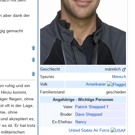
anach mit dem
hn aber dank der
ängig gemacht
Geschlecht
männlich
Spezies
Mensch
Volk
Amerikaner
nen ruhig und ein
n. Hinzu kommt,
Familienstand
geschieden
äger fliegen, ohne
Angehörige - Wichtige Personen
st oft in der Lage,
Vater:
Patrick Sheppard
†
nie, ohne
Bruder:
Dave Sheppard
 und akzeptiert es,
Ex-Ehefrau:
Nancy
es ist. Er hat trotz
United States Air Force
militärischen