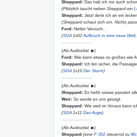
Sheppard:
Das hab ich mir auch schon 
(Plötzlich taucht neben Sheppard ein
L
Sheppard:
Jetzt denk ich an ein lecke
(Sheppard schaut sich um. Nichts passi
Ford:
Netter Versuch...
(
SGA
1x02
Aufbruch in eine neue Welt, 
(
Als Audiozitat:
)
Ford:
Wie kann etwas so großes wie At
Sheppard:
Ich bin sicher, die Passagie
(
SGA
1x10
Der Sturm
)
(
Als Audiozitat:
)
Sheppard:
Es heißt sowas passiert all
Weir:
So wurde es uns gesagt.
Sheppard:
Wie weit im Voraus kann ic
(
SGA
1x11
Das Auge
)
(
Als Audiozitat:
)
Sheppard
(eine
F-302
steuernd zu
Mc