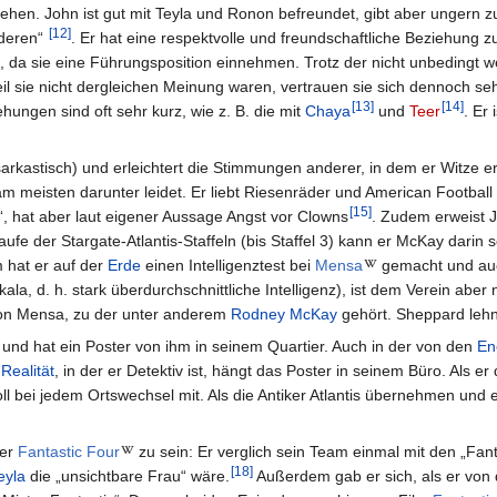
ehen. John ist gut mit Teyla und Ronon befreundet, gibt aber ungern 
[
12
]
nderen“
. Er hat eine respektvolle und freundschaftliche Beziehung z
t, da sie eine Führungsposition einnehmen. Trotz der nicht unbedingt 
l sie nicht dergleichen Meinung waren, vertrauen sie sich dennoch se
[
13
]
[
14
]
ehungen sind oft sehr kurz, wie z. B. die mit
Chaya
und
Teer
. Er 
rkastisch) und erleichtert die Stimmungen anderer, in dem er Witze er
 meisten darunter leidet. Er liebt Riesenräder und American Football 
[
15
]
t“, hat aber laut eigener Aussage Angst vor Clowns
. Zudem erweist 
fe der Stargate-Atlantis-Staffeln (bis Staffel 3) kann er McKay darin s
 hat er auf der
Erde
einen Intelligenztest bei
Mensa
gemacht und auc
a, d. h. stark überdurchschnittliche Intelligenz), ist dem Verein aber n
 von Mensa, zu der unter anderem
Rodney McKay
gehört. Sheppard lehn
 und hat ein Poster von ihm in seinem Quartier. Auch in der von den
En
 Realität
, in der er Detektiv ist, hängt das Poster in seinem Büro. Als e
ll bei jedem Ortswechsel mit. Als die Antiker Atlantis übernehmen und e
der
Fantastic Four
zu sein: Er verglich sein Team einmal mit den „Fant
[
18
]
eyla
die „unsichtbare Frau“ wäre.
Außerdem gab er sich, als er von