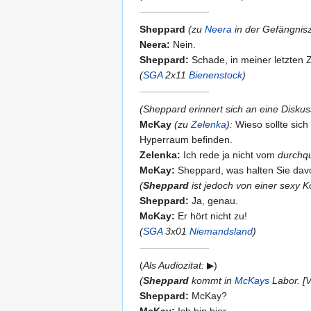
Sheppard
(zu
Neera
in der Gefängnisz
Neera:
Nein.
Sheppard:
Schade, in meiner letzten Z
(
SGA
2x11
Bienenstock
)
(Sheppard erinnert sich an eine Disku
McKay
(zu
Zelenka
):
Wieso sollte sic
Hyperraum befinden.
Zelenka:
Ich rede ja nicht vom
durchq
McKay:
Sheppard, was halten Sie dav
(
Sheppard
ist jedoch von einer sexy Ko
Sheppard:
Ja, genau.
McKay:
Er hört nicht zu!
(
SGA
3x01
Niemandsland
)
(
Als Audiozitat:
)
(
Sheppard
kommt in
McKays
Labor. [
Sheppard:
McKay?