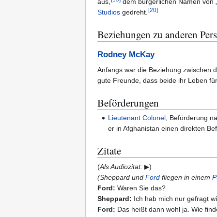
aus,
dem bürgerlichen Namen von „M
[
20
]
Studios
gedreht.
Beziehungen zu anderen Per
Rodney McKay
Anfangs war die Beziehung zwischen d
gute Freunde, dass beide ihr Leben f
Beförderungen
Lieutenant Colonel
, Beförderung n
er in Afghanistan einen direkten B
Zitate
(
Als Audiozitat:
)
(Sheppard und
Ford
fliegen in einem
P
Ford:
Waren Sie das?
Sheppard:
Ich hab mich nur gefragt w
Ford:
Das heißt dann wohl ja. Wie fin