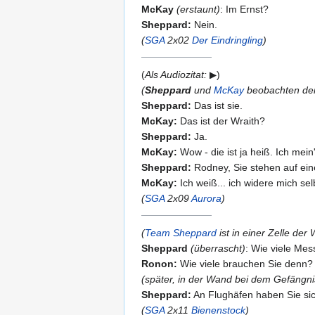
McKay
(erstaunt)
: Im Ernst?
Sheppard:
Nein.
(
SGA
2x02
Der Eindringling
)
(
Als Audiozitat:
)
(
Sheppard
und
McKay
beobachten d
Sheppard:
Das ist sie.
McKay:
Das ist der Wraith?
Sheppard:
Ja.
McKay:
Wow - die ist ja heiß. Ich mein'
Sheppard:
Rodney, Sie stehen auf ein
McKay:
Ich weiß... ich widere mich sel
(
SGA
2x09
Aurora
)
(
Team Sheppard
ist in einer Zelle der
Sheppard
(überrascht)
: Wie viele Me
Ronon:
Wie viele brauchen Sie denn?
(später, in der Wand bei dem Gefängni
Sheppard:
An Flughäfen haben Sie sic
(
SGA
2x11
Bienenstock
)