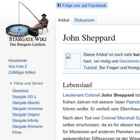
Folge uns auf Facebook
Artikel
Diskussion
John Sheppard
Z
Z
Dieser Artikel ist noch sehr
kur
u
u
Hauptseite
hast, sei mutig und
überarbeite
r
r
Von A bis Z
Tutorial
. Bei Fragen und Anre
N
S
Zufälliger Artikel
a
u
Lebenslauf
Filme und Serien
v
c
Überblick
i
h
Lieutenant Colonel
John Sheppard
ist
Stargate SG-1
g
e
frühen Jahren mit seinem Vater
Patric
Stargate Atlantis
a
s
führen wollte. Er verließ sein Elternhau
Stargate Universe
t
p
Stargate Origins
Nach dem Tod von
Colonel
Marshall S
i
r
Stargate Infinity
selber erschossen, da es für diesen k
Stargate-Romane
o
i
für Missionen auf anderen Planeten z
Filme
n
n
gelegentlicher Differenzen ist der Wi