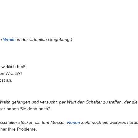
en
Wraith
in der virtuellen Umgebung.)
 wirklich heiß.
en Wraith?!
bst an.
 Wraith gefangen und versucht, per Wurf den Schalter zu treffen, der die
sser haben Sie denn noch?
sschalter stecken ca. fünf Messer,
Ronon
zieht noch ein weiteres hera
her Ihre Probleme.