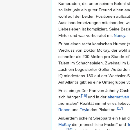
Kameraden, die unter seinem Befehl st
so liebt „wie ein guter Freund einen a
wohl auf der beiden Positionen aufbau
Auseinandersetzungen miteinander, wei
Liebesleben ist kompliziert. Seine Bezi
Flirter und war verheiratet mit
Nancy
.
Er hat einen recht komischen Humor (sa
Verdruss von Doktor McKay, der wohl am
schneller als 200 Meilen pro Stunde is
Talent im Schachspielen. Zweimal im Lau
auch ein begeisterter Golfer. Außerdem
IQ mindestens 130 auf der Wechsler-Skal
Auf Atlantis gibt es eine Untergruppe
Er ist ein großer Fan von Johnny Cash
[
16
]
sich hängen
und in der
alternativen
„normalen“ Realität nimmt er es liebevo
[
17
]
Ronon
und
Teyla
das Plakat an.
Außerdem scheint Sheppard ein Fan 
McKay
die „menschliche Fackel“ und
T
[
19
]