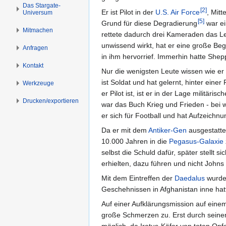
s
g
Das Stargate-
[
2
]
Er ist Pilot in der
U.S. Air Force
, Mit
Universum
p
e
[
5
]
Grund für diese Degradierung
war ei
r
n
Mitmachen
rettete dadurch drei Kameraden das Leb
i
unwissend wirkt, hat er eine große B
n
Anfragen
in ihm hervorrief. Immerhin hatte She
g
Kontakt
e
Nur die wenigsten Leute wissen wie er 
n
ist Soldat und hat gelernt, hinter ein
Werkzeuge
er Pilot ist, ist er in der Lage militä
Drucken/­exportieren
war das Buch Krieg und Frieden - bei 
er sich für Football und hat Aufzeich
Da er mit dem
Antiker-Gen
ausgestattet
10.000 Jahren in die
Pegasus-Galaxie
selbst die Schuld dafür, später stellt 
erhielten, dazu führen und nicht Johns
Mit dem Eintreffen der
Daedalus
wurde
Geschehnissen in Afghanistan inne hat
Auf einer Aufklärungsmission auf einem
große Schmerzen zu. Erst durch seinen "