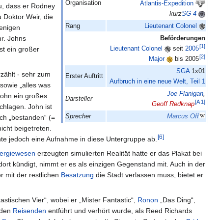
Organisation
Atlantis-Expedition
zu, dass er Rodney
kurz
SG-4
u Doktor Weir, die
Rang
Lieutenant Colonel
wenigen
hr. Johns
Beförderungen
[
1
]
Lieutenant Colonel
seit
2005
ist ein großer
[
2
]
Major
bis 2005
SGA
1x01
zählt - sehr zum
Erster Auftritt
Aufbruch in eine neue Welt, Teil 1
sowie „alles was
Joe Flanigan
,
John ein großes
Darsteller
[
A 1
]
Geoff Redknap
chlagen. John ist
Sprecher
Marcus Off
h „bestanden“ (=
icht beigetreten.
[
6
]
te jedoch eine Aufnahme in diese Untergruppe ab.
ergiewesen
erzeugten simulierten Realität hatte er das Plakat bei
r dort kündigt, nimmt er es als einzigen Gegenstand mit. Auch in der
r mit der restlichen
Besatzung
die Stadt verlassen muss, bietet er
astischen Vier“, wobei er „Mister Fantastic“,
Ronon
„Das Ding“,
 den
Reisenden
entführt und verhört wurde, als Reed Richards