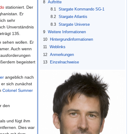
8
Auftritte
do
stationiert. Der
8.1
Stargate Kommando SG-1
ghanistan. Er
8.2
Stargate Atlantis
ich sehr
8.3
Stargate Universe
uch Unverständnis
9
Weitere Informationen
eträgt 135.
10
Hintergrundinformationen
e sehen wollen. Er
11
Weblinks
nsamer. Auch wenn
12
Anmerkungen
Herausforderungen
Außerdem begeistert
13
Einzelnachweise
ker
angeblich nach
t er sich zunächst
on
Colonel
Sumner
r den
ls und fügt ihm
entfernen. Dies war