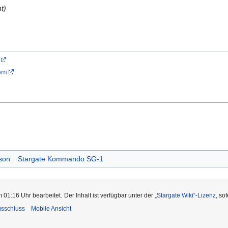
t)
com
son
Stargate Kommando SG-1
m 01:16 Uhr bearbeitet.
Der Inhalt ist verfügbar unter der
„Stargate Wiki“-Lizenz
, so
usschluss
Mobile Ansicht