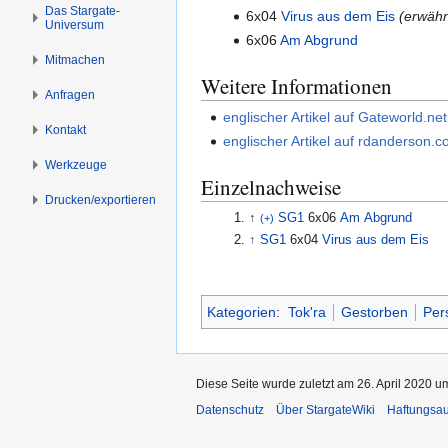
s
g
Das Stargate-
6x04
Virus aus dem Eis
(erwähn
Universum
p
e
6x06
Am Abgrund
r
n
Mitmachen
i
Weitere Informationen
n
Anfragen
g
englischer Artikel auf Gateworld.net
Kontakt
e
englischer Artikel auf rdanderson.
n
Werkzeuge
Einzelnachweise
Drucken/­exportieren
↑
SG1
6x06
Am Abgrund
(+)
↑
SG1
6x04
Virus aus dem Eis
Kategorien
:
Tok'ra
Gestorben
Per
Diese Seite wurde zuletzt am 26. April 2020 u
Datenschutz
Über StargateWiki
Haftungsa