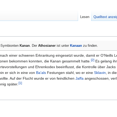
Lesen
Quelltext anze
ra-Symbionten
Kanan
. Der
Athosianer
ist unter
Kanaan
zu finden.
nach einer schweren Erkrankung eingesetzt wurde, damit er O'Neills L
[
2
]
mationen bekommen konnten, die Kanan gesammelt hatte.
Es gelang ih
rtevorstellungen und Ehrenkodex beeinflusst, die Kontrolle über Jacks
hin er sich in eine von
Ba'als
Festungen stahl, wo er eine
Sklavin
, in di
wollte. Auf der Flucht wurde er von feindlichen
Jaffa
angeschossen, verl
[
1
]
enig später.