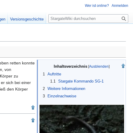
Wer ist online?
Anmelden
S
igen
Versionsgeschichte
u
c
h
e
eben retten konnte
Inhaltsverzeichnis
m, von
1
Auftritte
 Körper zu
1.1
Stargate Kommando SG-1
e er sich bei einer
2
Weitere Informationen
ieß den Körper
3
Einzelnachweise