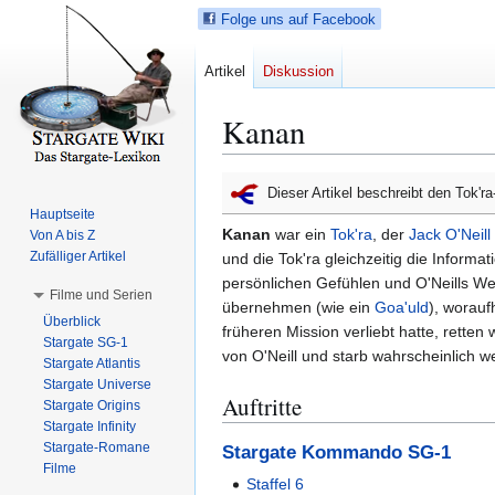
Folge uns auf Facebook
Artikel
Diskussion
Kanan
Z
Z
Dieser Artikel beschreibt den Tok'
u
u
Hauptseite
r
r
Kanan
war ein
Tok'ra
, der
Jack O'Neill
Von A bis Z
N
S
Zufälliger Artikel
und die Tok'ra gleichzeitig die Infor
a
u
persönlichen Gefühlen und O'Neills We
Filme und Serien
v
c
übernehmen (wie ein
Goa'uld
), worauf
Überblick
i
h
früheren Mission verliebt hatte, retten 
Stargate SG-1
g
e
von O'Neill und starb wahrscheinlich w
Stargate Atlantis
a
s
Stargate Universe
Auftritte
t
p
Stargate Origins
i
r
Stargate Infinity
Stargate-Romane
Stargate Kommando SG-1
o
i
Filme
n
n
Staffel 6