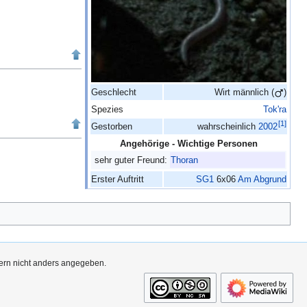
Geschlecht
Wirt
männlich (
)
Spezies
Tok'ra
[
1
]
Gestorben
wahrscheinlich
2002
Angehörige - Wichtige Personen
sehr guter Freund:
Thoran
Erster Auftritt
SG1
6x06
Am Abgrund
fern nicht anders angegeben.