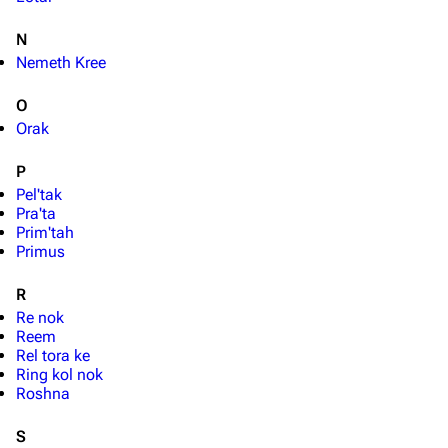
Von A bis Z
N
Zufälliger Artikel
Nemeth Kree
Spezialseiten
O
Datei hochladen
Orak
Filme und Serien
P
Pel'tak
Überblick
Pra'ta
Prim'tah
Stargate SG-1
Primus
Stargate Atlantis
R
Stargate Universe
Re nok
Reem
Stargate Origins
Rel tora ke
Ring kol nok
Stargate Infinity
Roshna
Stargate-Romane
S