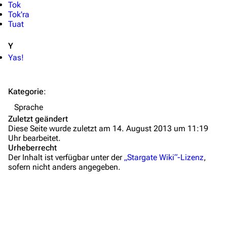
Tok
Autorenportal
Tok'ra
Tuat
Themengruppen
Letzte Änderungen
Y
Yas!
FAQ
Wiki-Diskussion
Kategorie
:
Anfragen
Sprache
Zuletzt geändert
Administrations-Übersicht
Diese Seite wurde zuletzt am 14. August 2013 um 11:19
Uhr bearbeitet.
Löschantrag
Urheberrecht
Der Inhalt ist verfügbar unter der
„Stargate Wiki“-Lizenz
,
Vandalismus melden
sofern nicht anders angegeben.
Technik-Zentrale
Admin-Anfragen
Bot-Anfragen