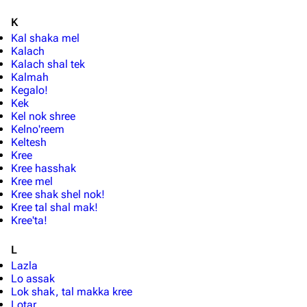
K
Kal shaka mel
Kalach
Kalach shal tek
Kalmah
Kegalo!
Kek
Kel nok shree
Kelno'reem
Keltesh
Kree
Kree hasshak
Kree mel
Kree shak shel nok!
Kree tal shal mak!
3640
2133
346.468
Kree'ta!
L
Lazla
Navigation
Lo assak
Lok shak, tal makka kree
Hauptseite
Lotar