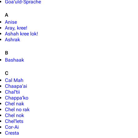
Goa'uld-Sprache
A
Anise
Aray, kree!
Ashah kree lok!
Ashrak
B
Bashaak
C
Cal Mah
Chaapa'ai
Chal'tii
Chappa'ko
Chel nak
Chel no rak
Chel nok
Chel'lets
Cor-Ai
Cresta