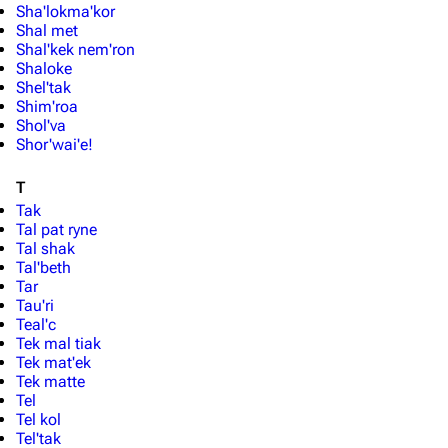
Filme
Sha'lokma'kor
Shal met
Shal'kek nem'ron
Das Stargate-Universum
Shaloke
Shel'tak
Themenportal
Shim'roa
Shol'va
Personen
Shor'wai'e!
Völker
T
Orte
Tak
Tal pat ryne
Objekte
Tal shak
Tal'beth
Zeitleiste
Tar
Tau'ri
Fanprojekte
Teal'c
Tek mal tiak
Kommerzielles
Tek mat'ek
Tek matte
Mitmachen
Tel
Tel kol
Hilfe
Tel'tak