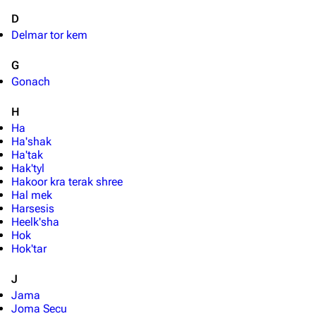
D
Delmar tor kem
G
Gonach
H
Ha
Ha'shak
Ha'tak
Hak'tyl
Hakoor kra terak shree
Hal mek
Harsesis
Heelk'sha
Hok
Hok'tar
J
Jama
Joma Secu