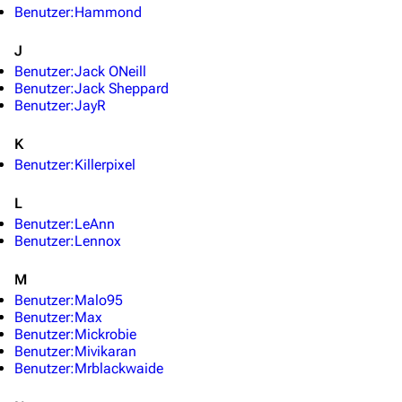
Benutzer:Hammond
Navigation
J
Hauptseite
Benutzer:Jack ONeill
Benutzer:Jack Sheppard
Von A bis Z
Benutzer:JayR
Zufälliger Artikel
K
Benutzer:Killerpixel
Spezialseiten
Datei hochladen
L
Benutzer:LeAnn
Benutzer:Lennox
Filme und Serien
Überblick
M
Benutzer:Malo95
Stargate SG-1
Benutzer:Max
Benutzer:Mickrobie
Stargate Atlantis
Benutzer:Mivikaran
Benutzer:Mrblackwaide
Stargate Universe