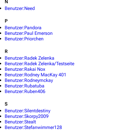
Stargate Origins
N
Benutzer:Need
Stargate Infinity
P
Stargate-Romane
Benutzer:Pandora
Filme
Benutzer:Paul Emerson
Benutzer:Priorchen
Das Stargate-Universum
R
Themenportal
Benutzer:Radek Zelenka
Benutzer:Radek Zelenka/Testseite
Personen
Benutzer:Rakai Nox
Benutzer:Rodney MacKay 401
Völker
Benutzer:Rodneymckay
Benutzer:Rubatuba
Orte
Benutzer:Ruben406
Objekte
S
Zeitleiste
Benutzer:Silentdestiny
Benutzer:Skorpy2009
Fanprojekte
Benutzer:Stealt
Benutzer:Stefanwimmer128
Kommerzielles