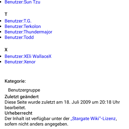
Benutzer:Sun Tzu
Mitmachen
T
Benutzer:T.G.
Hilfe
Benutzer:Terkolon
Benutzer:Thundermajor
Autorenportal
Benutzer:Todd
Themengruppen
X
Letzte Änderungen
Benutzer:XEli WallaceX
Benutzer:Xenor
FAQ
Wiki-Diskussion
Kategorie
:
Anfragen
Benutzergruppe
Zuletzt geändert
Administrations-Übersicht
Diese Seite wurde zuletzt am 18. Juli 2009 um 20:18 Uhr
bearbeitet.
Löschantrag
Urheberrecht
Der Inhalt ist verfügbar unter der
„Stargate Wiki“-Lizenz
,
Vandalismus melden
sofern nicht anders angegeben.