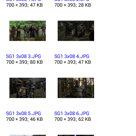
Von A bis Z
700 × 393; 47 KB
700 × 393; 28 KB
Zufälliger Artikel
Spezialseiten
Datei hochladen
Filme und Serien
SG1 3x08 3.JPG
SG1 3x08 4.JPG
Überblick
700 × 393; 80 KB
700 × 393; 47 KB
Stargate SG-1
Stargate Atlantis
Stargate Universe
Stargate Origins
SG1 3x08 5.JPG
SG1 3x08 6.JPG
Stargate Infinity
700 × 393; 46 KB
700 × 393; 62 KB
Stargate-Romane
Filme