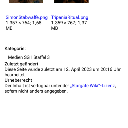
Autorenportal
Themengruppen
SimonStabwaffe.png
TripaniaRitual.png
Letzte Änderungen
1.357 × 764; 1,68
1.359 × 767; 1,37
MB
MB
FAQ
Wiki-Diskussion
Kategorie
:
Anfragen
Medien SG1 Staffel 3
Zuletzt geändert
Administrations-Übersicht
Diese Seite wurde zuletzt am 12. April 2023 um 20:16 Uhr
bearbeitet.
Löschantrag
Urheberrecht
Der Inhalt ist verfügbar unter der
„Stargate Wiki“-Lizenz
,
Vandalismus melden
sofern nicht anders angegeben.
Technik-Zentrale
Admin-Anfragen
Bot-Anfragen