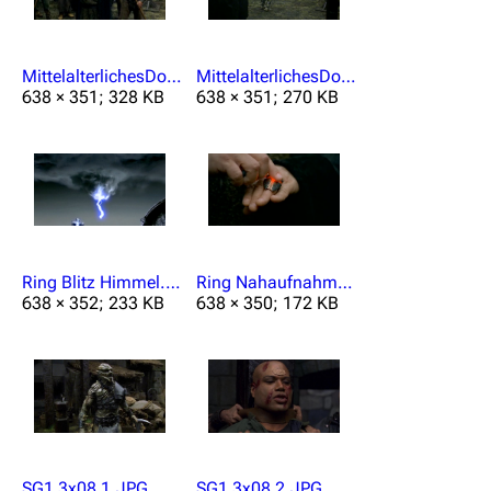
MittelalterlichesDorfBevölkerung.png
MittelalterlichesDorfUnas.png
638 × 351; 328 KB
638 × 351; 270 KB
Ring Blitz Himmel.png
Ring Nahaufnahme.png
638 × 352; 233 KB
638 × 350; 172 KB
3639
2133
346.358
Navigation
Hauptseite
SG1 3x08 1.JPG
SG1 3x08 2.JPG