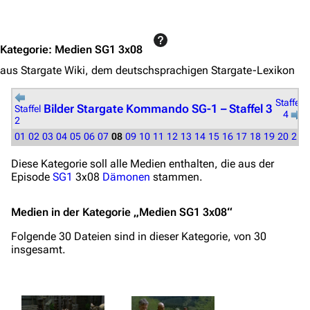
Jump to content
Kategorie
:
Medien SG1 3x08
aus Stargate Wiki, dem deutschsprachigen Stargate-Lexikon
Staffel
Bilder Stargate Kommando SG-1 – Staffel 3
Staffel
4
2
01
02
03
04
05
06
07
08
09
10
11
12
13
14
15
16
17
18
19
20
21
Diese Kategorie soll alle Medien enthalten, die aus der
Episode
SG1
3x08
Dämonen
stammen.
Medien in der Kategorie „Medien SG1 3x08“
Folgende 30 Dateien sind in dieser Kategorie, von 30
insgesamt.