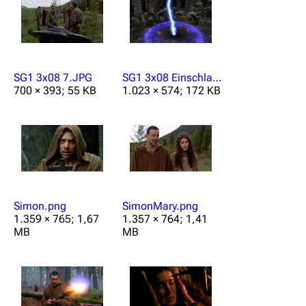
Das Stargate-Universum
Themenportal
SG1 3x08 7.JPG
SG1 3x08 Einschlagsort des Rings.jpg
Personen
700 × 393; 55 KB
1.023 × 574; 172 KB
Völker
Orte
Objekte
Zeitleiste
Fanprojekte
Simon.png
SimonMary.png
1.359 × 765; 1,67
1.357 × 764; 1,41
Kommerzielles
MB
MB
Mitmachen
Hilfe