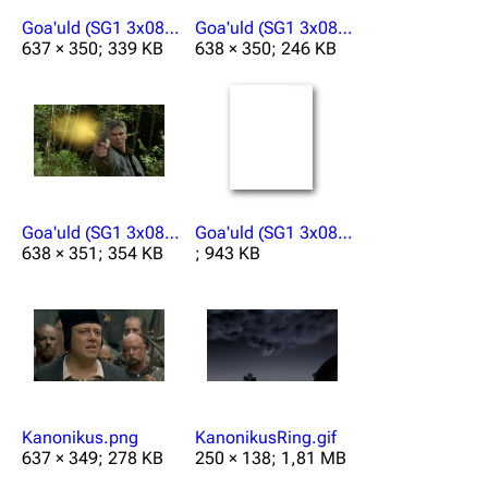
Goa'uld (SG1 3x08) Leiche.png
Goa'uld (SG1 3x08) Simon Stabwaffe.png
637 × 350; 339 KB
638 × 350; 246 KB
Goa'uld (SG1 3x08) Todesschuss.png
Goa'uld (SG1 3x08).mp3
638 × 351; 354 KB
; 943 KB
Kanonikus.png
KanonikusRing.gif
637 × 349; 278 KB
250 × 138; 1,81 MB