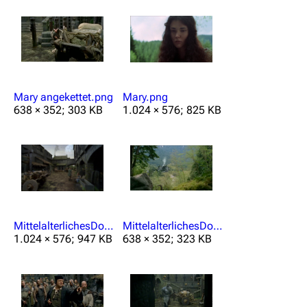
Mary angekettet.png
Mary.png
638 × 352; 303 KB
1.024 × 576; 825 KB
MittelalterlichesDorf.png
MittelalterlichesDorfAussicht.png
1.024 × 576; 947 KB
638 × 352; 323 KB