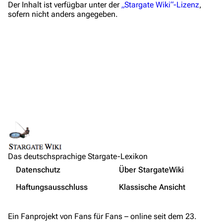
Der Inhalt ist verfügbar unter der
„Stargate Wiki“-Lizenz
,
Vandalismus melden
sofern nicht anders angegeben.
Technik-Zentrale
Admin-Anfragen
Bot-Anfragen
Kontakt
Übersicht
E-Mail
Feedback
IRC-Channel
Das deutschsprachige Stargate-Lexikon
Links auf diese Seite
Nicht angemeldet
Datenschutz
Über StargateWiki
Änderungen an verlinkten Seiten
Drucken/­exportieren
Ihre IP-Adresse wird öffentlich sichtbar sein, wenn Sie
Haftungsausschluss
Klassische Ansicht
Änderungen vornehmen.
Permanenter Link
Buch erstellen
Seiten­­informationen
Wer ist online?
Als PDF herunterladen
Ein Fanprojekt von Fans für Fans – online seit dem 23.