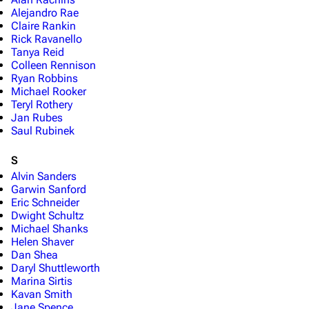
3639
2133
346.359
Alejandro Rae
Claire Rankin
Rick Ravanello
Tanya Reid
Navigation
Colleen Rennison
Ryan Robbins
Hauptseite
Michael Rooker
Teryl Rothery
Von A bis Z
Jan Rubes
Saul Rubinek
Zufälliger Artikel
S
Spezialseiten
Alvin Sanders
Datei hochladen
Garwin Sanford
Eric Schneider
Dwight Schultz
Filme und Serien
Michael Shanks
Helen Shaver
Überblick
Dan Shea
Stargate SG-1
Daryl Shuttleworth
Marina Sirtis
Stargate Atlantis
Kavan Smith
Jane Spence