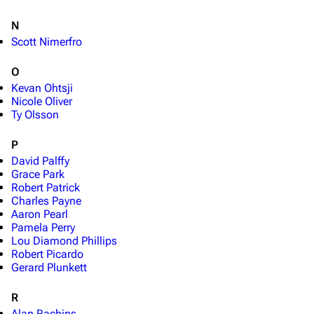
N
Scott Nimerfro
O
Kevan Ohtsji
Nicole Oliver
Ty Olsson
P
David Palffy
Grace Park
Robert Patrick
Charles Payne
Aaron Pearl
Pamela Perry
Lou Diamond Phillips
Robert Picardo
Gerard Plunkett
R
Alan Rachins