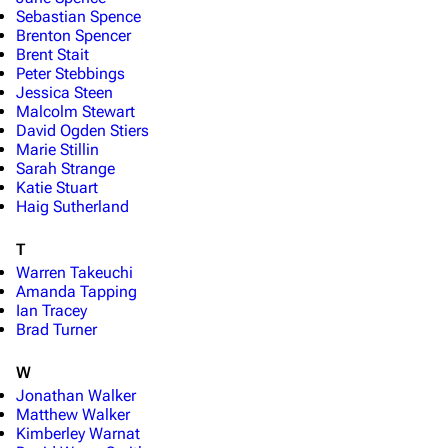
Stargate Universe
Sebastian Spence
Brenton Spencer
Stargate Origins
Brent Stait
Peter Stebbings
Stargate Infinity
Jessica Steen
Malcolm Stewart
Stargate-Romane
David Ogden Stiers
Marie Stillin
Filme
Sarah Strange
Katie Stuart
Das Stargate-Universum
Haig Sutherland
Themenportal
T
Warren Takeuchi
Personen
Amanda Tapping
Ian Tracey
Völker
Brad Turner
Orte
W
Objekte
Jonathan Walker
Matthew Walker
Zeitleiste
Kimberley Warnat