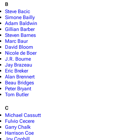
B
Steve Bacic
Simone Bailly
Adam Baldwin
Gillian Barber
Steven Barnes
Marc Baur
David Bloom
Nicole de Boer
J.R. Bourne
Jay Brazeau
Eric Breker
Alan Brennert
Beau Bridges
Peter Bryant
Tom Butler
C
Michael Cassutt
Fulvio Cecere
Garry Chalk
Harrison Coe
Joy Coghill