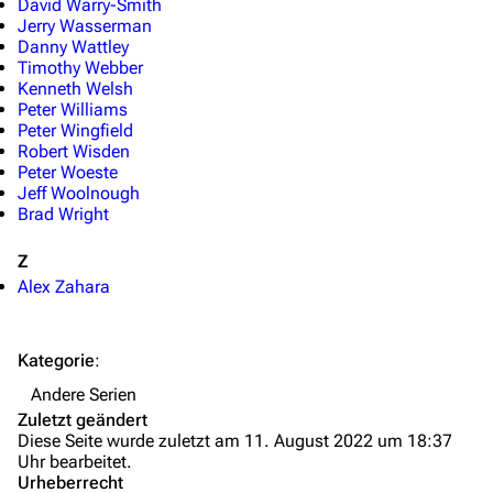
David Warry-Smith
Fanprojekte
Jerry Wasserman
Danny Wattley
Kommerzielles
Timothy Webber
Kenneth Welsh
Mitmachen
Peter Williams
Peter Wingfield
Hilfe
Robert Wisden
Peter Woeste
Autorenportal
Jeff Woolnough
Brad Wright
Themengruppen
Letzte Änderungen
Z
Alex Zahara
FAQ
Wiki-Diskussion
Kategorie
:
Anfragen
Andere Serien
Zuletzt geändert
Administrations-Übersicht
Diese Seite wurde zuletzt am 11. August 2022 um 18:37
Uhr bearbeitet.
Löschantrag
Urheberrecht