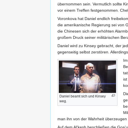
übernommen sein. Vermutlich sollte Ki
vor einem Treffen festgenommen. Chekov
Voronkova hat Daniel endlich freibeko
die amerikanische Regierung sei von G
die Chinesen sich der erhöhten Alarmbe
großem Druck seiner militärischen Bera
Daniel wird zu Kinsey gebracht, der je
gegenseitig selbst zerstören. Allerdings
Im
Be
ta
is
ko
Di
Daniel beamt sich und Kinsey
ge
weg.
be
Mi
man ihn von der Wahrheit überzeugen 
Auf dem Al'kesh beschließen die Goa'u