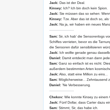
Jack:
Das ist der Deal.
Kinsey:
Ich? Ich bin doch kein Spion.
Jack:
Sie müssen das so sehen: Wenn Si
Kinsey:
Tze. Aber das ist doch so, al
Jack:
Na ja, wir haben ein neues Man
Sam:
Sir, ich hab' die Sensorenlogs v
Schiffes verrieten, bevor es die Tarnu
die Sensoren dafür sensibilisieren wür
Jack:
Ich wollte gerade genau dasselb
Daniel:
Damit entdeckt man dann jedes
Sam:
Ganz so einfach ist es nicht. Dies
außerdem bestimmten Arten kosmische
Jack:
Also, statt eine Million zu eins...
Sam:
Möglicherweise... Zehntausend z
Daniel:
'Ne Verbesserung.
Chekov:
Wie konnte Kinsey zu einem 
Jack:
Fünf Dollar, dass Carter dazu ei
Sam:
Stimmt, Sir, das habe ich.