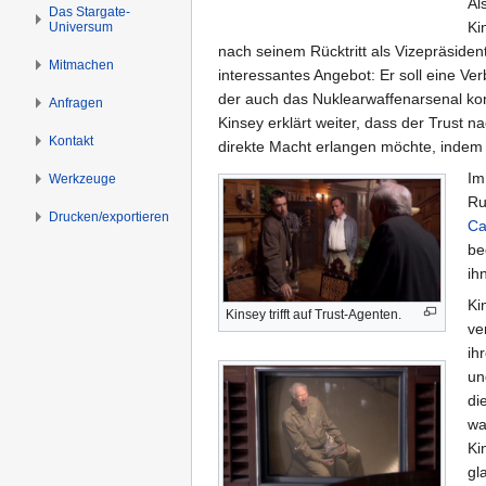
Al
s
g
Das Stargate-
Ki
Universum
p
e
nach seinem Rücktritt als Vizepräsiden
r
n
Mitmachen
interessantes Angebot: Er soll eine Ve
i
der auch das Nuklearwaffenarsenal kont
n
Anfragen
Kinsey erklärt weiter, dass der Trust
g
Kontakt
direkte Macht erlangen möchte, indem 
e
n
Im
Werkzeuge
Ru
Drucken/­exportieren
Ca
be
ih
Ki
Kinsey trifft auf Trust-Agenten.
ve
ih
un
di
wa
Ki
gl