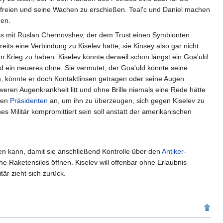
 befreien und seine Wachen zu erschießen. Teal'c und Daniel machen
men.
ass mit Ruslan Chernovshev, der dem Trust einen Symbionten
its eine Verbindung zu Kiselev hatte, sie Kinsey also gar nicht
 Krieg zu haben. Kiselev könnte derweil schon längst ein Goa'uld
und ein neueres ohne. Sie vermutet, der Goa'uld könnte seine
h, könnte er doch Kontaktlinsen getragen oder seine Augen
eren Augenkrankheit litt und ohne Brille niemals eine Rede hätte
den
Präsidenten
an, um ihn zu überzeugen, sich gegen Kiselev zu
nes Militär kompromittiert sein soll anstatt der amerikanischen
nen kann, damit sie anschließend Kontrolle über den
Antiker-
 Raketensilos öffnen. Kiselev will offenbar ohne Erlaubnis
tär zieht sich zurück.