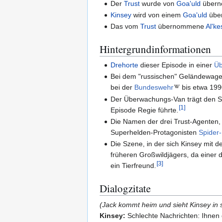
Der
Trust
wurde von
Goa'uld
überno
Kinsey
wird von einem
Goa'uld
übe
Das vom
Trust
übernommene
Al'ke
Hintergrundinformationen
Drehorte
dieser Episode in einer
Üb
Bei dem "russischen" Geländewagen
bei der
Bundeswehr
bis etwa 199
Der Überwachungs-Van trägt den Sc
[
1
]
Episode Regie führte.
Die Namen der drei Trust-Agenten, 
Superhelden-Protagonisten
Spider
Die Szene, in der sich Kinsey mit d
früheren Großwildjägers, da einer 
[
3
]
ein Tierfreund.
Dialogzitate
(Jack kommt heim und sieht Kinsey in 
Kinsey:
Schlechte Nachrichten: Ihnen 