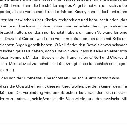
bgeführt wird, kann die Erschütterung des Angriffs nutzen, um sich zu
porter, als sie von seiner Flucht erfahren. Kinsey kann jedoch entkom
rter hat inzwischen über Kiselev recherchiert und herausgefunden, d
rkaufte und seitdem mit ihnen zusammenarbeitete, die Organisation bere
braucht hätten, sondern nur benutzt haben, um einen Vorwand für einen
in. Dazu hat Carter zwei Fotos von ihm gefunden, ein altes mit Brille 
hlechten Augen geheilt haben. O'Neill findet den Beweis etwas schwac
zwischen gelasert haben, doch Chekov weiß, dass Kiselev an einer schw
lesen können. Mit dem Beweis in der Hand, rufen O'Neill und Chekov 
ellen. Mikhailov ist zunächst nicht überzeugt, dass tatsächlich sein eige
gierung.
t, das von der Prometheus beschossen und schließlich zerstört wird.
 dass die Goa'uld einen nuklearen Krieg wollen, bei dem keiner gewin
können. Die Verbindung wird unterbrochen, kurz nachdem sich russische
gieren zu müssen, schließen sich die Silos wieder und das russische Mili