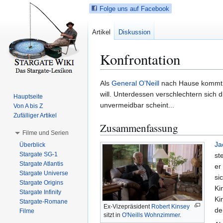
Folge uns auf Facebook
Artikel
Diskussion
Konfrontation
Z
Z
Als
General
O'Neill
nach Hause kommt, 
u
u
will. Unterdessen verschlechtern sich
Hauptseite
r
r
unvermeidbar scheint...
Von A bis Z
N
S
Zufälliger Artikel
Zusammenfassung
a
u
Filme und Serien
v
c
Ja
Überblick
i
h
Stargate SG-1
st
g
e
Stargate Atlantis
er
a
s
Stargate Universe
si
t
p
Stargate Origins
Ki
i
r
Stargate Infinity
Ki
Stargate-Romane
o
i
Ex-Vizepräsident
Robert Kinsey
de
Filme
n
n
sitzt in
O'Neills
Wohnzimmer
.