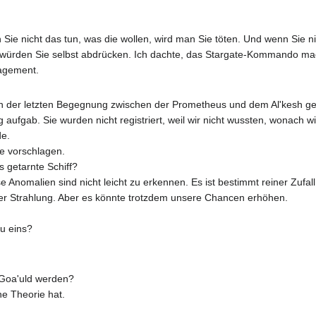
e nicht das tun, was die wollen, wird man Sie töten. Und wenn Sie nich
s würden Sie selbst abdrücken. Ich dachte, das Stargate-Kommando mac
agement.
on der letzten Begegnung zwischen der Prometheus und dem Al'kesh gech
ng aufgab. Sie wurden nicht registriert, weil wir nicht wussten, wonac
de.
e vorschlagen.
 getarnte Schiff?
e Anomalien sind nicht leicht zu erkennen. Es ist bestimmt reiner Zufall
r Strahlung. Aber es könnte trotzdem unsere Chancen erhöhen.
u eins?
Goa'uld werden?
ne Theorie hat.