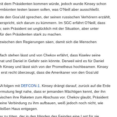
kt mit dem Präsidenten kommen würde, jedoch wurde Kinsey schon
mbionten testen lassen sollen, was O'Neill aber ausschließt.
hte den Goa'uld sprechen, der seinen russischen Verhörern erzählt,
erspricht, sich darum zu kümmern. Im SGC erfährt O'Neill, dass
ein Präsident sei unglücklich mit der Situation, aber unter
n für den Präsidenten stark zu machen.
cht zwischen den Regierungen säen, damit sich die Menschen
nfach stehen lässt und von Chekov erfährt, dass Kiselev seine
t und Daniel in Gefahr sein könnte. Derweil wird es für Daniel
sich Kinsey und lässt sich von der Prometheus hochbeamen. Kinsey
n erst recht überzeugt, dass die Amerikaner von den Goa'uld
SA folgen mit
DEFCON-1
. Kinsey drängt darauf, zurück auf die Erde
rmutung liegt nahe, dass er jemanden Mächtigen kennt, der ihn
wischen ihre Raketen zum Abschuss vor. Chekov glaubt, Präsident
 eine Verbindung zu ihm aufbauen, weiß jedoch noch nicht, wie
 Weißen Haus entgegen.
 zu töten, der in den Händen des Feindes eine Last für sie