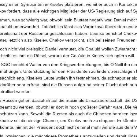
nsey einen Symbionten in Kiselev platzieren, womit er auch in Konta
 fordert, dass alle wichtigen Mitglieder der US-Regierung sich auf Sy
mmen, was schwierig war, obwohl sein Bluttest negativ war. Daniel möc
oa'uld unterwandert. Tatsächlich lässt sich Voronkova überreden und v
reitschaft der Russen angeschlossen haben. Ebenso berichtet Chekov, s
ter, letztlich also Kiselev. Chekov verspricht, sich bei seinen Freunde
doch nicht viel preisgibt. Daniel vermutet, die Goa'uld wollen Zwietra
 bleibt es ihm ein Rätsel, warum der Goa'uld in Kinsey sich opfern will.
 SGC berichtet Walter von den Kriegsvorbereitungen, bis O'Neill ihn ei
mühungen, Unterstützung für den Präsidenten zu finden, zerschlagen ha
tsächlich eng. Kiselevs Leute wollen ihn festnehmen, da schnappt er 
t darüber sehr erfreut, sind die Russen aufgrund seiner Flucht doch nu
ntrolliert werden.
e Russen gehen daraufhin auf die maximale Einsatzbereitschaft, die U
beamt zu werden, obwohl er dort in noch größerer Gefahr wäre. Die Ve
schützen kann. Sowohl die Russen als auch die Chinesen bereiten inz
khailov sei die einzige Chance, um Kiselev noch zu stoppen. Er könnte
könnte, nimmt der Präsident doch nicht einmal mehr Anrufe aus dem
ld inzwischen, die mächtigere Prometheus anzugreifen und damit Kinsey