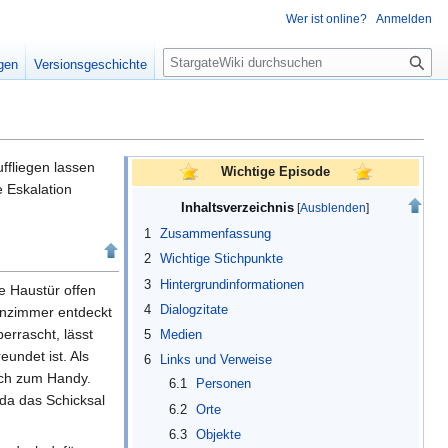
Wer ist online?
Anmelden
S
igen
Versionsgeschichte
u
c
h
e
ffliegen lassen
Wichtige Episode
e Eskalation
Inhaltsverzeichnis
1
Zusammenfassung
2
Wichtige Stichpunkte
3
Hintergrundinformationen
 Haustür offen
4
Dialogzitate
hnzimmer entdeckt
überrascht, lässt
5
Medien
eundet ist. Als
6
Links und Verweise
fach zum Handy.
6.1
Personen
 da das Schicksal
6.2
Orte
6.3
Objekte