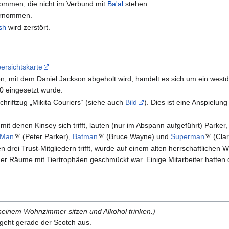
mmen, die nicht im Verbund mit
Ba'al
stehen.
rnommen.
sh
wird zerstört.
ersichtskarte
, mit dem Daniel Jackson abgeholt wird, handelt es sich um ein west
0 eingesetzt wurde.
hriftzug „Mikita Couriers“ (siehe auch
Bild
). Dies ist eine Anspielu
mit denen Kinsey sich trifft, lauten (nur im Abspann aufgeführt) Parke
-Man
(Peter Parker),
Batman
(Bruce Wayne) und
Superman
(Clar
en drei Trust-Mitgliedern trifft, wurde auf einem alten herrschaftliche
der Räume mit Tiertrophäen geschmückt war. Einige Mitarbeiter hatten
seinem Wohnzimmer sitzen und Alkohol trinken.)
geht gerade der Scotch aus.