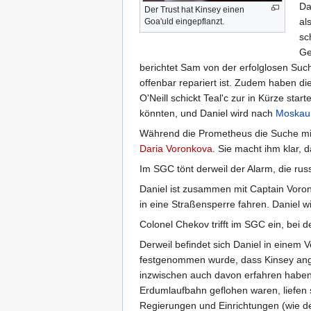
Da
Der Trust hat Kinsey einen
al
Goa'uld eingepflanzt.
sc
Ge
berichtet Sam von der erfolglosen Suc
offenbar repariert ist. Zudem haben 
O'Neill schickt Teal'c zur in Kürze star
könnten, und Daniel wird nach
Moskau
Während die Prometheus die Suche mit 
Daria Voronkova
. Sie macht ihm klar, 
Im SGC tönt derweil der Alarm, die ru
Daniel ist zusammen mit Captain Voronk
in eine Straßensperre fahren. Daniel 
Colonel Chekov trifft im SGC ein, bei 
Derweil befindet sich Daniel in eine
festgenommen wurde, dass Kinsey angebl
inzwischen auch davon erfahren haben,
Erdumlaufbahn geflohen waren, liefen 
Regierungen und Einrichtungen (wie