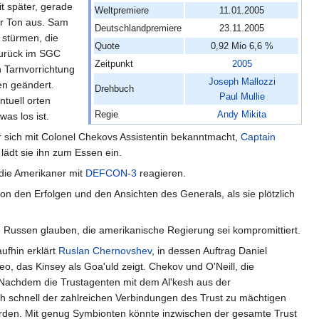
t später, gerade
Weltpremiere
11.01.2005
er Ton aus. Sam
Deutschlandpremiere
23.11.2005
 stürmen, die
Quote
0,92 Mio 6,6 %
Zurück im SGC
Zeitpunkt
2005
n Tarnvorrichtung
Joseph Mallozzi
en geändert.
Drehbuch
Paul Mullie
ntuell orten
Regie
Andy Mikita
as los ist.
 sich mit Colonel Chekovs Assistentin bekanntmacht,
Captain
 lädt sie ihn zum Essen ein.
 die Amerikaner mit
DEFCON-3
reagieren.
n den Erfolgen und den Ansichten des Generals, als sie plötzlich
die Russen glauben, die amerikanische Regierung sei kompromittiert.
ufhin erklärt
Ruslan Chernovshev
, in dessen Auftrag Daniel
o, das Kinsey als Goa'uld zeigt. Chekov und O'Neill, die
: Nachdem die Trustagenten mit dem Al'kesh aus der
h schnell der zahlreichen Verbindungen des Trust zu mächtigen
rden. Mit genug Symbionten könnte inzwischen der gesamte Trust