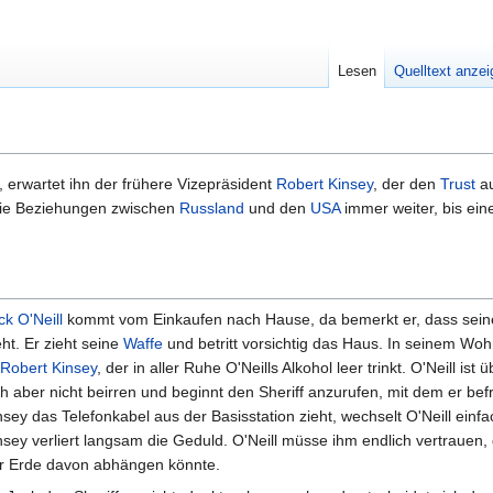
Lesen
Quelltext anze
erwartet ihn der frühere Vizepräsident
Robert Kinsey
, der den
Trust
au
 die Beziehungen zwischen
Russland
und den
USA
immer weiter, bis ein
ck O'Neill
kommt vom Einkaufen nach Hause, da bemerkt er, dass seine
eht. Er zieht seine
Waffe
und betritt vorsichtig das Haus. In seinem Wo
Robert Kinsey
, der in aller Ruhe O'Neills Alkohol leer trinkt. O'Neill ist 
ch aber nicht beirren und beginnt den Sheriff anzurufen, mit dem er befr
nsey das Telefonkabel aus der Basisstation zieht, wechselt O'Neill ein
nsey verliert langsam die Geduld. O'Neill müsse ihm endlich vertrauen,
r Erde davon abhängen könnte.