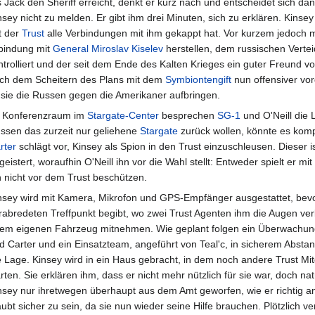
s Jack den Sheriff erreicht, denkt er kurz nach und entscheidet sich da
nsey nicht zu melden. Er gibt ihm drei Minuten, sich zu erklären. Kinsey
t der
Trust
alle Verbindungen mit ihm gekappt hat. Vor kurzem jedoch m
rbindung mit
General
Miroslav Kiselev
herstellen, dem russischen Vertei
rolliert und der seit dem Ende des Kalten Krieges ein guter Freund von
 nach dem Scheitern des Plans mit dem
Symbiontengift
nun offensiver vor
sie die Russen gegen die Amerikaner aufbringen.
 Konferenzraum im
Stargate-Center
besprechen
SG-1
und O'Neill die L
ssen das zurzeit nur geliehene
Stargate
zurück wollen, könnte es komp
rter
schlägt vor, Kinsey als Spion in den Trust einzuschleusen. Dieser 
geistert, woraufhin O'Neill ihn vor die Wahl stellt: Entweder spielt er mi
n nicht vor dem Trust beschützen.
nsey wird mit Kamera, Mikrofon und GPS-Empfänger ausgestattet, bevo
rabredeten Treffpunkt begibt, wo zwei Trust Agenten ihm die Augen ver
rem eigenen Fahrzeug mitnehmen. Wie geplant folgen ein Überwachun
d Carter und ein Einsatzteam, angeführt von Teal'c, in sicherem Abst
e Lage. Kinsey wird in ein Haus gebracht, in dem noch andere Trust Mitg
rten. Sie erklären ihm, dass er nicht mehr nützlich für sie war, doch na
nsey nur ihretwegen überhaupt aus dem Amt geworfen, wie er richtig a
aubt sicher zu sein, da sie nun wieder seine Hilfe brauchen. Plötzlich v