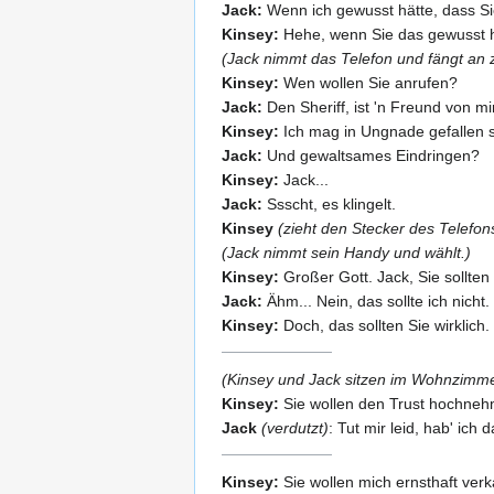
Jack:
Wenn ich gewusst hätte, dass Si
Kinsey:
Hehe, wenn Sie das gewusst h
(Jack nimmt das Telefon und fängt an 
Kinsey:
Wen wollen Sie anrufen?
Jack:
Den Sheriff, ist 'n Freund von mir
Kinsey:
Ich mag in Ungnade gefallen s
Jack:
Und gewaltsames Eindringen?
Kinsey:
Jack...
Jack:
Ssscht, es klingelt.
Kinsey
(zieht den Stecker des Telefon
(Jack nimmt sein Handy und wählt.)
Kinsey:
Großer Gott. Jack, Sie sollten
Jack:
Ähm... Nein, das sollte ich nicht.
Kinsey:
Doch, das sollten Sie wirklich
(Kinsey und Jack sitzen im Wohnzimme
Kinsey:
Sie wollen den Trust hochneh
Jack
(verdutzt)
: Tut mir leid, hab' ich
Kinsey:
Sie wollen mich ernsthaft ver