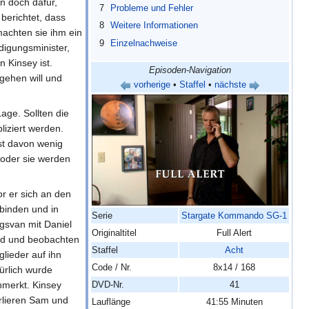
nn doch dafür,
7
Probleme und Fehler
 berichtet, dass
8
Weitere Informationen
achten sie ihm ein
9
Einzelnachweise
digungsminister,
 Kinsey ist.
Episoden-Navigation
gehen will und
vorherige
•
Staffel
•
nächste
age. Sollten die
liziert werden.
ist davon wenig
t oder sie werden
r er sich an den
binden und in
Serie
Stargate Kommando SG-1
gsvan mit Daniel
Originaltitel
Full Alert
and und beobachten
Staffel
Acht
lieder auf ihn
Code / Nr.
8x14 / 168
türlich wurde
nmerkt. Kinsey
DVD-Nr.
41
erlieren Sam und
Lauflänge
41:55 Minuten