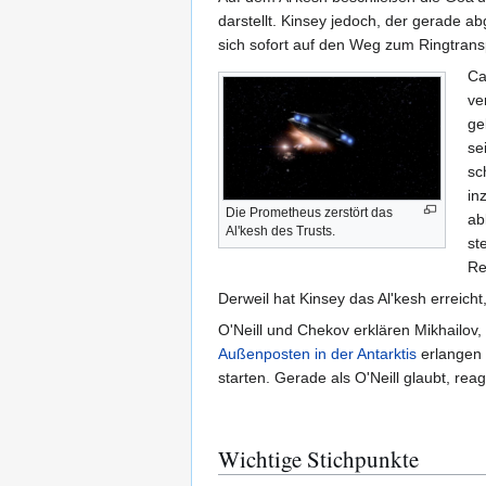
darstellt. Kinsey jedoch, der gerade a
sich sofort auf den Weg zum Ringtrans
Ca
ve
ge
se
sc
in
Die Prometheus zerstört das
ab
Al'kesh des Trusts.
st
Re
Derweil hat Kinsey das Al'kesh erreich
O'Neill und Chekov erklären Mikhailov,
Außenposten in der Antarktis
erlangen 
starten. Gerade als O'Neill glaubt, rea
Wichtige Stichpunkte