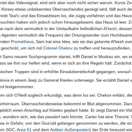
niel das Videosignal, sind sich aber noch nicht sicher warum. Kurze Zei
s Kinsey etwas unbekanntes Überraschendes gezeigt wird, fällt auch d
hickt Teal'c und das Einsatzteam los, die zügig vorfahren und das Haus
suchten haben sich jedoch schon hinausgebeamt, das Haus ist leer. 
he nach dem vermutlich in der Umlaufbahn befindlichen
Al'kesh
, desse
die Agenten vermutlich die Frequenz der Ortungssender zum Hochbeam
tenden
Prometheus
, Sam hat eine Idee, wie sie das getarnte Al'kesh eve
geschickt, um sich mit
Colonel
Chekov
zu treffen und herauszufinden, w
Sams neuem Suchprogramm startet, trifft Daniel in Moskau ein, wo er
dass sie ihm nur helfen wird, wenn er sich an ihre Regeln hält. Zunächst
ssischen Truppen sind in erhöhte Einsatzbereitschaft gegangen, worauf
ova in einem Jeep zu General Kiselev unterwegs. Sie erzählt Daniel vo
wird festgenommen.
dem sich O'Neill sogleich erkundigt, was denn los sei. Chekov erklärt, 
m Verhörraum. Überraschenderweise bekommt er Blut abgenommen. Dara
ich einen Anschlag auf Kiselev geplant hatte. Er zeigt Daniel ein Vide
 wundern sich, wie das passiert sein könnte. Carter hat eine Theorie
sie in Gefahr, von den Goa'uld gefangen genommen zu werden, die sic
 dem SGC,
Area 51
und dem
Antiker-Außenposten
) der Erde bewusst wü