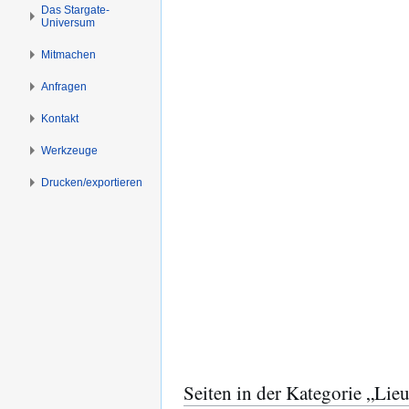
n
n
Das Stargate-
Universum
s
g
p
e
Mitmachen
r
n
i
Anfragen
n
Kontakt
g
e
Werkzeuge
n
Drucken/­exportieren
Seiten in der Kategorie „Lie