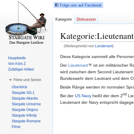
Folge uns auf Facebook
Kategorie
Diskussion
Kategorie
:
Lieutenant
(Weitergeleitet von
Lieutenant
)
Z
Z
Diese Kategorie sammelt alle Person
Hauptseite
u
u
Von A bis Z
Der
Lieutenant
ist ein militärischer 
r
r
Zufälliger Artikel
wird zwischen dem Second Lieutenant u
N
S
Bundeswehr dem Leutnant und dem Ob
Filme und Serien
a
u
Beide Ränge werden im normalen Spra
Überblick
v
c
Stargate SG-1
nd
i
h
Bei der
US Navy
heißt der dem 2
Lie
Stargate Atlantis
g
e
Lieutenant der Navy entspricht dage
Stargate Universe
a
s
Stargate Origins
t
p
Stargate Infinity
Stargate-Romane
i
r
Filme
o
i