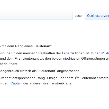
Lesen
Quelltext anze
en mit dem Rang eines
Lieutenant
.
Rang, der in den meisten Streitkräften der
Erde
zu finden ist. In der
US Ai
nd dem First Lieutenant als den beiden niedrigsten Offiziersrängen u
erleutnant.
chgebrauch einfach als "Lieutenant" angesprochen.
st
utenant entsprechende Rang "Ensign", der dem 1
Lieutenant entspre
gen dem
Captain
der anderen drei Teilstreitkräfte.