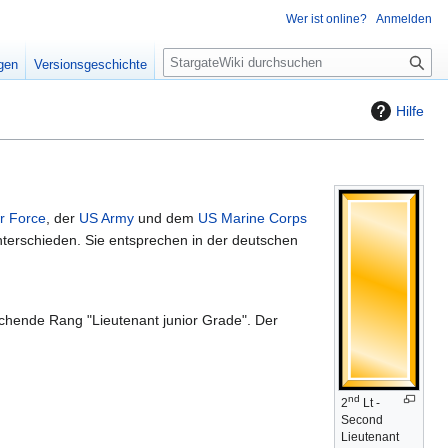
Wer ist online?
Anmelden
S
igen
Versionsgeschichte
u
c
Hilfe
h
e
r Force
, der
US Army
und dem
US Marine Corps
nterschieden. Sie entsprechen in der deutschen
chende Rang "Lieutenant junior Grade". Der
nd
2
Lt -
Second
Lieutenant