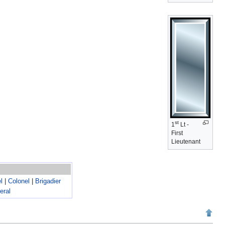
st
1
Lt -
First
Lieutenant
l
|
Colonel
|
Brigadier
eral