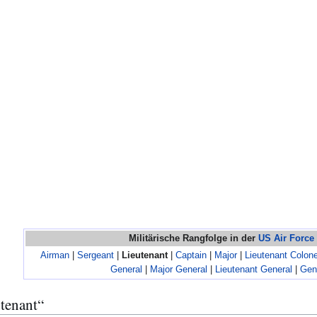
Militärische Rangfolge in der
US Air Force
Airman
|
Sergeant
|
Lieutenant
|
Captain
|
Major
|
Lieutenant Colone
General
|
Major General
|
Lieutenant General
|
Gen
utenant“