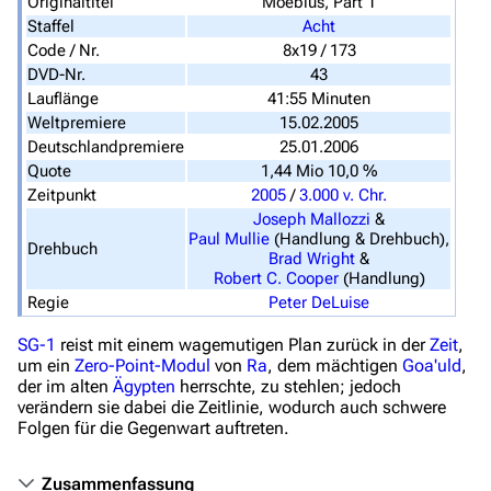
Originaltitel
Moebius, Part 1
Staffel
Acht
Filme und Serien
Code / Nr.
8x19 / 173
DVD-Nr.
43
Überblick
Lauflänge
41:55 Minuten
Stargate SG-1
Weltpremiere
15.02.2005
Deutschlandpremiere
25.01.2006
Stargate Atlantis
Quote
1,44 Mio 10,0 %
Zeitpunkt
2005
/
3.000 v. Chr.
Stargate Universe
Joseph Mallozzi
&
Stargate Origins
Paul Mullie
(Handlung & Drehbuch)
,
Drehbuch
Brad Wright
&
Stargate Infinity
Robert C. Cooper
(Handlung)
Regie
Peter DeLuise
Stargate-Romane
SG-1
reist mit einem wagemutigen Plan zurück in der
Zeit
,
Filme
um ein
Zero-Point-Modul
von
Ra
, dem mächtigen
Goa'uld
,
der im alten
Ägypten
herrschte, zu stehlen; jedoch
verändern sie dabei die Zeitlinie, wodurch auch schwere
Das Stargate-Universum
Folgen für die Gegenwart auftreten.
Themenportal
Zusammenfassung
Personen