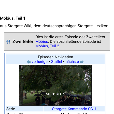
Jump to content
Möbius, Teil 1
aus Stargate Wiki, dem deutschsprachigen Stargate-Lexikon
Dies ist die erste Episode des Zweiteilers
Zweiteiler
Möbius
. Die abschließende Episode ist
Möbius, Teil 2
.
3638
2133
346.355
Episoden-Navigation
vorherige
•
Staffel
•
nächste
Navigation
Hauptseite
Von A bis Z
Zufälliger Artikel
Spezialseiten
Serie
Stargate Kommando SG-1
Datei hochladen