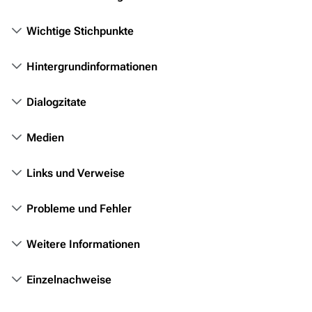
Völker
Wichtige Stichpunkte
Orte
Hintergrundinformationen
Objekte
Zeitleiste
Dialogzitate
Fanprojekte
Medien
Kommerzielles
Links und Verweise
Mitmachen
Hilfe
Probleme und Fehler
Autorenportal
Weitere Informationen
Themengruppen
Einzelnachweise
Letzte Änderungen
FAQ