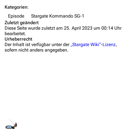
Kategorien
:
Wiki-Diskussion
Episode
Stargate Kommando SG-1
Anfragen
Zuletzt geändert
Diese Seite wurde zuletzt am 25. April 2023 um 00:14 Uhr
Administrations-Übersicht
bearbeitet.
Urheberrecht
Löschantrag
Der Inhalt ist verfügbar unter der
„Stargate Wiki“-Lizenz
,
sofern nicht anders angegeben.
Vandalismus melden
Technik-Zentrale
Zusammenfassung
Admin-Anfragen
Wichtige Stichpunkte
Bot-Anfragen
Hintergrundinformationen
Dialogzitate
Kontakt
Medien
Übersicht
Links und Verweise
E-Mail
Personen
Feedback