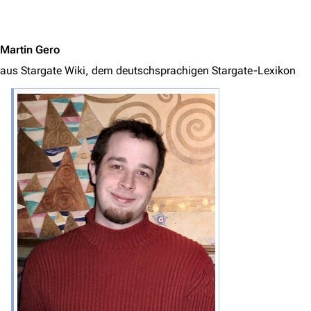
Jump to content
Martin Gero
aus Stargate Wiki, dem deutschsprachigen Stargate-Lexikon
3638
2133
346.284
Navigation
Hauptseite
Von A bis Z