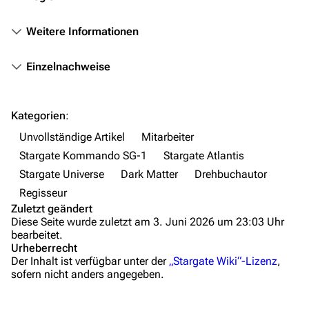
Das Stargate-Universum
Weitere Informationen
Themenportal
Personen
Einzelnachweise
Völker
Orte
Kategorien
:
Unvollständige Artikel
Mitarbeiter
Objekte
Stargate Kommando SG-1
Stargate Atlantis
Zeitleiste
Stargate Universe
Dark Matter
Drehbuchautor
Fanprojekte
Regisseur
Zuletzt geändert
Kommerzielles
Diese Seite wurde zuletzt am 3. Juni 2026 um 23:03 Uhr
bearbeitet.
Mitmachen
Urheberrecht
Der Inhalt ist verfügbar unter der
„Stargate Wiki“-Lizenz
,
Hilfe
sofern nicht anders angegeben.
Autorenportal