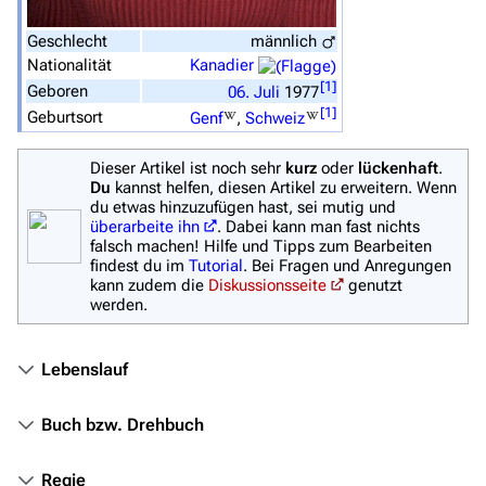
Zufälliger Artikel
Geschlecht
männlich
Spezialseiten
Nationalität
Kanadier
[
1
]
Geboren
06.
Juli
1977
Datei hochladen
[
1
]
Geburtsort
Genf
,
Schweiz
Filme und Serien
Dieser Artikel ist noch sehr
kurz
oder
lückenhaft
.
Überblick
Du
kannst helfen, diesen Artikel zu erweitern. Wenn
du etwas hinzuzufügen hast, sei mutig und
Stargate SG-1
überarbeite ihn
. Dabei kann man fast nichts
falsch machen! Hilfe und Tipps zum Bearbeiten
Stargate Atlantis
findest du im
Tutorial
. Bei Fragen und Anregungen
kann zudem die
Diskussionsseite
genutzt
Stargate Universe
werden.
Stargate Origins
Lebenslauf
Stargate Infinity
Stargate-Romane
Buch bzw. Drehbuch
Filme
Regie