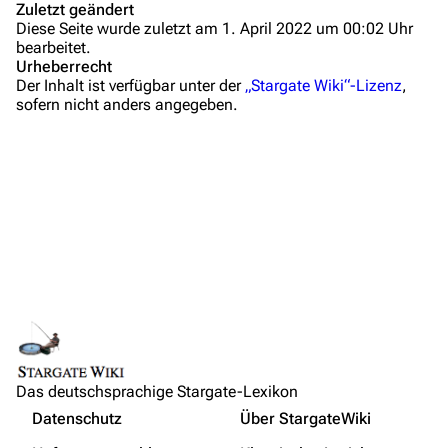
Zuletzt geändert
Administrations-Übersicht
Diese Seite wurde zuletzt am 1. April 2022 um 00:02 Uhr
bearbeitet.
Löschantrag
Urheberrecht
Der Inhalt ist verfügbar unter der
„Stargate Wiki“-Lizenz
,
Vandalismus melden
sofern nicht anders angegeben.
Technik-Zentrale
Admin-Anfragen
Bot-Anfragen
Kontakt
Übersicht
E-Mail
Links auf diese Seite
Feedback
Änderungen an verlinkten Seiten
IRC-Channel
Das deutschsprachige Stargate-Lexikon
Permanenter Link
Beschreibung
Nicht angemeldet
Datenschutz
Über StargateWiki
Seiten­­informationen
Verbindungen zum Stargate-Franchise
Drucken/­exportieren
Ihre IP-Adresse wird öffentlich sichtbar sein, wenn Sie