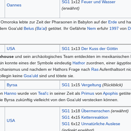
SG1
1x12
Feuer und Wasser
Oannes
(erwähnt)
Omoroka lebte zur Zeit der Pharaonen in Babylon auf der
Erde
und hal
 dem Goa'uld
Belus
(
Ba'al
)
getötet. Ihr Gefährte
Nem
erfuhr
1997
von
D
USA
SG1
1x13
Der Kuss der Göttin
nhouse
und sein archäologisches Team entdeckten im mexikanischen
gin konnte eines der Symbole eindeutig
Hathor
zuordnen, einer ägyptisc
chanismus und nachdem er Hathors Frage nach
Ras
Aufenthaltsort ni
ollegin keine
Goa'uld
sind und tötete sie.
Byrsa
SG1
1x15
Vergeltung
(Rückblick)
on
Hanno
wurde von
Teal'c
in seiner Zeit als
Primus
von
Apophis
getötet
ie Byrsa zukünftig vielleicht von den Goa'uld verstecken können.
SG1
1x18
Übermenschen
(erwähnt)
SG1
4x15
Kettenreaktion
USA
SG1
6x12
Unnatürliche Auslese
(indirekt erwähnt)