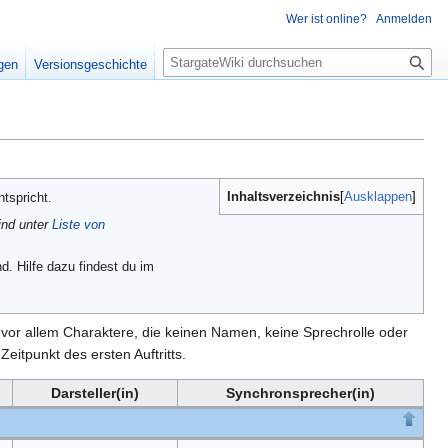
Wer ist online?
Anmelden
S
igen
Versionsgeschichte
u
c
h
e
Inhaltsverzeichnis
Ausklappen
tspricht.
ind unter
Liste von
d. Hilfe dazu findest du im
en vor allem Charaktere, die keinen Namen, keine Sprechrolle oder
eitpunkt des ersten Auftritts.
Darsteller(in)
Synchronsprecher(in)