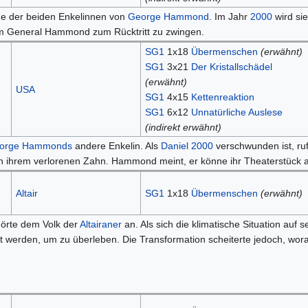
ine der beiden Enkelinnen von
George Hammond
. Im Jahr
2000
wird si
m General Hammond zum Rücktritt zu zwingen.
SG1
1x18
Übermenschen
(erwähnt)
SG1
3x21
Der Kristallschädel
(erwähnt)
USA
SG1
4x15
Kettenreaktion
SG1
6x12
Unnatürliche Auslese
(indirekt erwähnt)
orge Hammonds
andere Enkelin. Als
Daniel
2000
verschwunden ist, ru
on ihrem verlorenen Zahn. Hammond meint, er könne ihr Theaterstück
Altair
SG1
1x18
Übermenschen
(erwähnt)
örte dem Volk der
Altairaner
an. Als sich die klimatische Situation auf 
rt werden, um zu überleben. Die Transformation scheiterte jedoch, wora