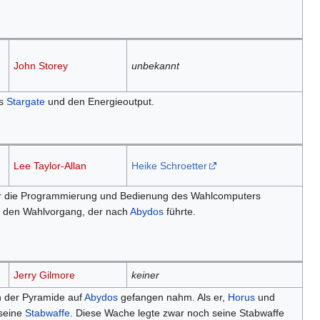
John Storey
unbekannt
as
Stargate
und den Energieoutput.
Lee Taylor-Allan
Heike Schroetter
r die Programmierung und Bedienung des Wahlcomputers
e den Wahlvorgang, der nach
Abydos
führte.
Jerry Gilmore
keiner
n der Pyramide auf
Abydos
gefangen nahm. Als er,
Horus
und
 seine
Stabwaffe
. Diese Wache legte zwar noch seine Stabwaffe