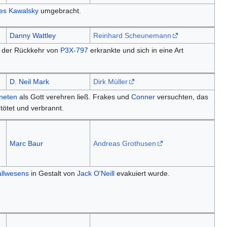
es Kawalsky
umgebracht.
Danny Wattley
Reinhard Scheunemann
ch der Rückkehr von
P3X-797
erkrankte und sich in eine Art
D. Neil Mark
Dirk Müller
neten
als Gott verehren ließ. Frakes und
Conner
versuchten, das
ötet und verbrannt.
Marc Baur
Andreas Grothusen
allwesens
in Gestalt von
Jack O'Neill
evakuiert wurde.