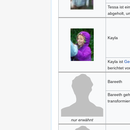
Tessa ist e
abgeholt, u
Kayla
Kayla ist
Ge
berichtet v
Bareeth
Bareeth geh
transformie
nur erwähnt