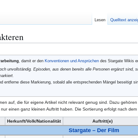
Lesen
Quelltext anze
akteren
rarbeitung
, damit er den
Konventionen und Ansprüchen
des Stargate Wikis en
noch unvollständig. Episoden, aus denen bereits alle Personen ergänzt sind, s
arkiert.
d entferne diese Markierung, sobald alle entsprechenden Mängel beseitigt sin
sonen auf, die für eigene Artikel nicht relevant genug sind. Dazu gehör
ur einen ganz kleinen Auftritt haben. Die Sortierung erfolgt nach dem Z
Herkunft/Volk/Nationalität
Auftritt(e)
Stargate – Der Film