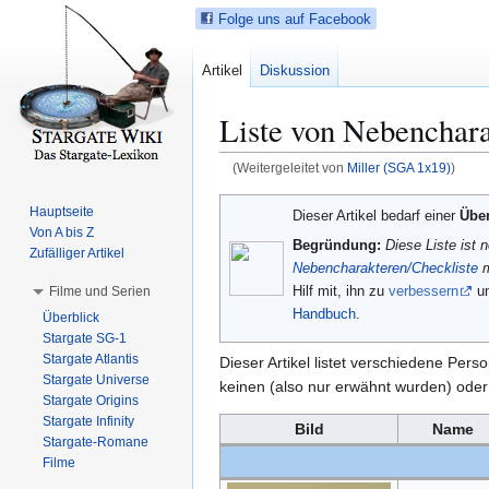
Folge uns auf Facebook
Artikel
Diskussion
Liste von Nebenchar
(Weitergeleitet von
Miller (SGA 1x19)
)
Z
Z
Hauptseite
Dieser Artikel bedarf einer
Übe
u
u
Von A bis Z
Begründung:
Diese Liste ist 
r
r
Zufälliger Artikel
Nebencharakteren/Checkliste
m
N
S
Hilf mit, ihn zu
verbessern
un
Filme und Serien
a
u
Handbuch
.
Überblick
v
c
Stargate SG-1
i
h
Stargate Atlantis
Dieser Artikel listet verschiedene Per
g
e
Stargate Universe
keinen (also nur erwähnt wurden) oder n
a
s
Stargate Origins
t
p
Stargate Infinity
Bild
Name
Stargate-Romane
i
r
Filme
o
i