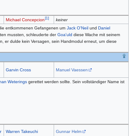
[
1
]
Michael Concepcion
keiner
 die entkommenen Gefangenen um
Jack O'Neil
und
Daniel
eten mussten, schleuderte der
Goa'uld
diese Wache mit seinem
, er dulde kein Versagen, sein Handmodul erneut, um diese
Garvin Cross
Manuel Vaessen
man
Weterings
gerettet werden sollte. Sein vollständiger Name ist
r
Warren Takeuchi
Gunnar Helm