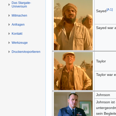
n
n
Das Stargate-
Universum
s
g
[
A 1
]
Sayed
p
e
Mitmachen
r
n
i
Anfragen
Sayed war a
n
Kontakt
g
e
Werkzeuge
n
Drucken/­exportieren
Taylor
Taylor war 
Johnson
Johnson ist
untergeordne
sein Begleit