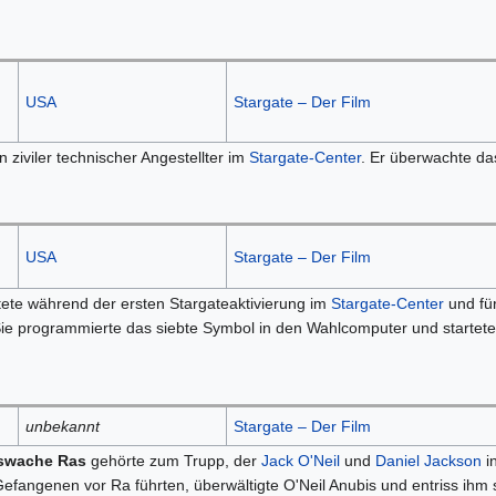
USA
Stargate – Der Film
n ziviler technischer Angestellter im
Stargate-Center
. Er überwachte d
USA
Stargate – Der Film
tete während der ersten Stargateaktivierung im
Stargate-Center
und fü
Sie programmierte das siebte Symbol in den Wahlcomputer und startet
unbekannt
Stargate – Der Film
swache Ras
gehörte zum Trupp, der
Jack O'Neil
und
Daniel Jackson
i
efangenen vor Ra führten, überwältigte O'Neil Anubis und entriss ihm