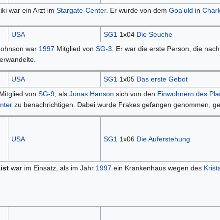
ki war ein Arzt im
Stargate-Center
. Er wurde von dem
Goa'uld
in
Charl
USA
SG1
1x04
Die Seuche
ohnson war
1997
Mitglied von
SG-3
. Er war die erste Person, die na
erwandelte.
USA
SG1
1x05
Das erste Gebot
Mitglied von
SG-9
, als
Jonas Hanson
sich von den
Einwohnern des Pla
nter
zu benachrichtigen. Dabei wurde Frakes gefangen genommen, get
USA
SG1
1x06
Die Auferstehung
ist
war im Einsatz, als im Jahr
1997
ein Krankenhaus wegen des
Krist