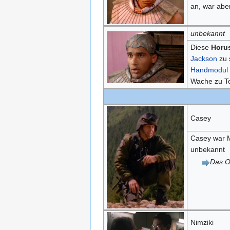
an, war abe
unbekannt
Diese
Horu
Jackson
zu 
Handmodul
Wache zu To
Casey
Casey war M
unbekannt
Das O
Nimziki