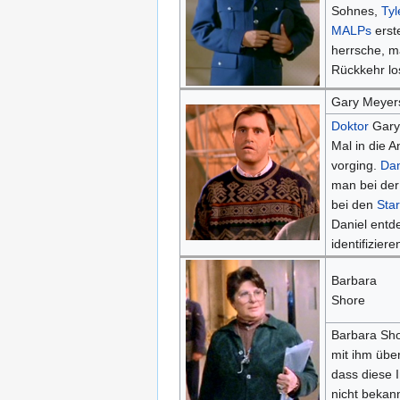
Sohnes,
Tyl
MALPs
erste
herrsche, ma
Rückkehr lo
Gary Meyer
Doktor
Gary
Mal in die A
vorging.
Dan
man bei der
bei den
Sta
Daniel entde
identifizier
Barbara
Shore
Barbara Sho
mit ihm übe
dass diese 
nicht bekann