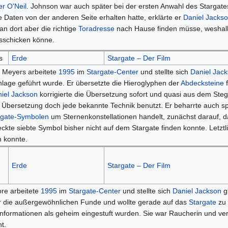
er O'Neil
. Johnson war auch später bei der ersten Anwahl des Stargat
 Daten von der anderen Seite erhalten hatte, erklärte er
Daniel Jacks
n dort aber die richtige
Toradresse
nach Hause finden müsse, weshalb 
sschicken könne.
s
Erde
Stargate – Der Film
 Meyers arbeitete
1995
im
Stargate-Center
und stellte sich
Daniel Jac
nlage geführt wurde. Er übersetzte die Hieroglyphen der
Abdecksteine
f
iel Jackson
korrigierte die Übersetzung sofort und quasi aus dem Stegr
 Übersetzung doch jede bekannte Technik benutzt. Er beharrte auch spä
rgate-Symbolen
um Sternenkonstellationen handelt, zunächst darauf, da
ckte siebte Symbol bisher nicht auf dem Stargate finden konnte. Letztl
en konnte.
Erde
Stargate – Der Film
re arbeitete
1995
im
Stargate-Center
und stellte sich
Daniel Jackson
gl
r die außergewöhnlichen Funde und wollte gerade auf das
Stargate
zu 
Informationen als geheim eingestuft wurden. Sie war Raucherin und ver
t.