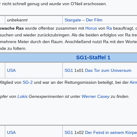
r nicht schnell genug und wurde von O'Neil erschossen.
unbekannt
Stargate – Der Film
swache Ras
wurde offenbar zusammen mit
Horus
von
Ra
beauftragt,
suchen und wieder zurückzubringen. Als die beiden erfolglos vor Ra tr
mehrere Meter durch den Raum. Anschließend nutzt Ra mit den Worten
de zu foltern.
SG1
-
Staffel 1
USA
SG1
1x01
Das Tor zum Universum
itglied von
SG-2
und war an der Rettungsmission beteiligt, bei der
Air
pfer von
Lokis
Genexperimenten ist unter
Werner Casey
zu finden.
USA
SG1
1x02
Der Feind in seinem Körpe