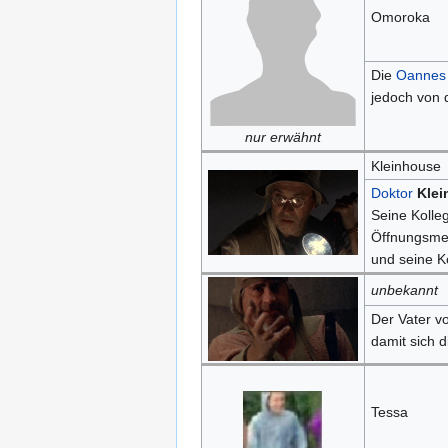
Omoroka
Die
Oannes
jedoch von
nur erwähnt
Kleinhouse
Doktor
Klei
Seine Kolle
Öffnungsme
und seine K
unbekannt
Der Vater v
damit sich d
Tessa