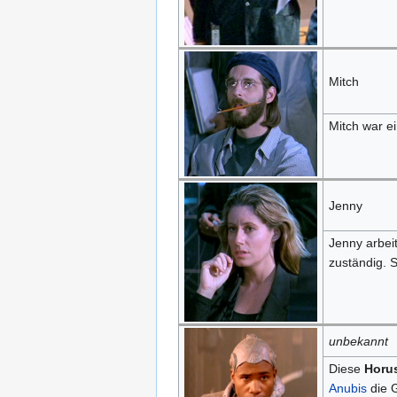
Mitch
Mitch war ei
Jenny
Jenny arbei
zuständig. 
unbekannt
Diese
Horu
Anubis
die G