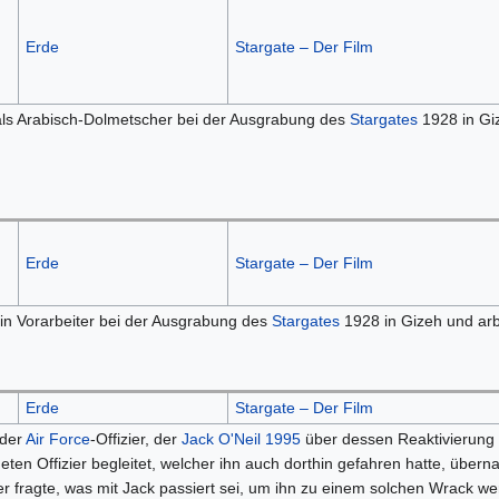
Erde
Stargate – Der Film
ls Arabisch-Dolmetscher bei der Ausgrabung des
Stargates
1928 in Giz
Erde
Stargate – Der Film
ein Vorarbeiter bei der Ausgrabung des
Stargates
1928 in Gizeh und arb
Erde
Stargate – Der Film
 der
Air Force
-Offizier, der
Jack O'Neil
1995
über dessen Reaktivierung i
ten Offizier begleitet, welcher ihn auch dorthin gefahren hatte, über
er fragte, was mit Jack passiert sei, um ihn zu einem solchen Wrack w