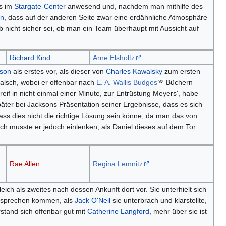
es im
Stargate-Center
anwesend und, nachdem man mithilfe des
on
, dass auf der anderen Seite zwar eine erdähnliche Atmosphäre
nicht sicher sei, ob man ein Team überhaupt mit Aussicht auf
Richard Kind
Arne Elsholtz
kson
als erstes vor, als dieser von
Charles Kawalsky
zum ersten
alsch, wobei er offenbar nach
E. A. Wallis Budges
Büchern
eif in nicht einmal einer Minute, zur Entrüstung Meyers', habe
ter bei Jacksons Präsentation seiner Ergebnisse, dass es sich
ss dies nicht die richtige Lösung sein könne, da man das von
ich musste er jedoch einlenken, als Daniel dieses auf dem Tor
Rae Allen
Regina Lemnitz
eich als zweites nach dessen Ankunft dort vor. Sie unterhielt sich
sprechen kommen, als
Jack O'Neil
sie unterbrach und klarstellte,
stand sich offenbar gut mit
Catherine Langford
, mehr über sie ist