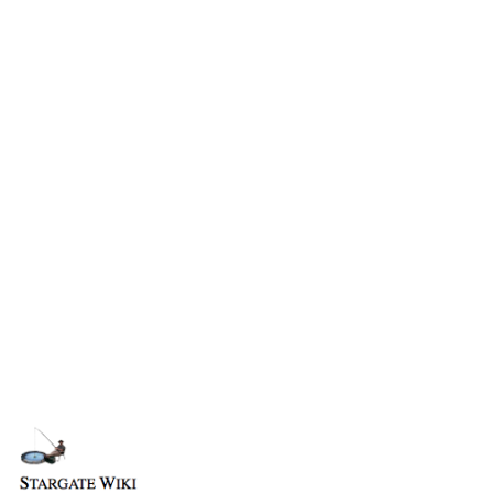
Wiki-Diskussion
Anfragen
Administrations-Übersicht
Löschantrag
Vandalismus melden
Technik-Zentrale
Admin-Anfragen
Bot-Anfragen
Geschichte
Physiologie
Kontakt
Sprache
Übersicht
Technologie
E-Mail
Links auf diese Seite
Hintergrundinformationen
Feedback
Änderungen an verlinkten Seiten
Medien