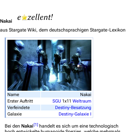
Jump to content
Nakai
aus Stargate Wiki, dem deutschsprachigen Stargate-Lexikon
3639
2133
346.358
Navigation
Hauptseite
Von A bis Z
Name
Nakai
Zufälliger Artikel
Erster Auftritt
SGU
1x11
Weltraum
Verfeindete
Destiny-Besatzung
Spezialseiten
Galaxie
Destiny-Galaxie I
Datei hochladen
[
1
]
Bei den
Nakai
handelt es sich um eine technologisch
hoch entwickelte humanoide Spezies, welche mehrmals