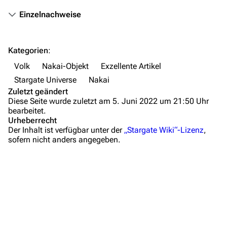
Völker
Einzelnachweise
Orte
Objekte
Kategorien
:
Zeitleiste
Volk
Nakai-Objekt
Exzellente Artikel
Fanprojekte
Stargate Universe
Nakai
Zuletzt geändert
Kommerzielles
Diese Seite wurde zuletzt am 5. Juni 2022 um 21:50 Uhr
bearbeitet.
Mitmachen
Urheberrecht
Der Inhalt ist verfügbar unter der
„Stargate Wiki“-Lizenz
,
Hilfe
sofern nicht anders angegeben.
Autorenportal
Themengruppen
Letzte Änderungen
FAQ