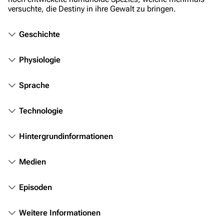
Filme und Serien
versuchte, die Destiny in ihre Gewalt zu bringen.
Überblick
Geschichte
Stargate SG-1
Stargate Atlantis
Physiologie
Stargate Universe
Sprache
Stargate Origins
Technologie
Stargate Infinity
Stargate-Romane
Hintergrundinformationen
Filme
Medien
Das Stargate-Universum
Episoden
Themenportal
Personen
Weitere Informationen