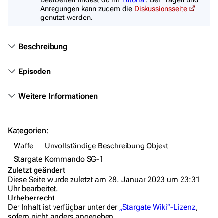
Anregungen kann zudem die
Diskussionsseite
Kommerzielles
genutzt werden.
Mitmachen
Beschreibung
Hilfe
Episoden
Autorenportal
Themengruppen
Weitere Informationen
Letzte Änderungen
FAQ
Kategorien
:
Wiki-Diskussion
Waffe
Unvollständige Beschreibung Objekt
Stargate Kommando SG-1
Anfragen
Zuletzt geändert
Diese Seite wurde zuletzt am 28. Januar 2023 um 23:31
Administrations-Übersicht
Uhr bearbeitet.
Urheberrecht
Löschantrag
Der Inhalt ist verfügbar unter der
„Stargate Wiki“-Lizenz
,
sofern nicht anders angegeben.