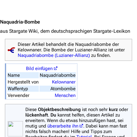
Stargate Universe
Jump to content
Stargate Origins
Naquadria-Bombe
Stargate Infinity
aus Stargate Wiki, dem deutschsprachigen Stargate-Lexikon
Stargate-Romane
Dieser Artikel behandelt die Naquadriabombe der
Filme
Kelownaner. Die Bombe der Luzianer-Allianz ist unter
Naquadriabombe (Luzianer-Allianz)
zu finden.
Das Stargate-Universum
Bild einfügen
Themenportal
Name
Naquadriabombe
Personen
Hergestellt von
Kelownaner
Waffentyp
Atombombe
Völker
Verwender
Menschen
Orte
Diese
Objektbeschreibung
ist noch sehr
kurz
oder
Objekte
lückenhaft
.
Du
kannst helfen, diesen Artikel zu
erweitern. Wenn du etwas hinzuzufügen hast, sei
Zeitleiste
mutig und
überarbeite ihn
. Dabei kann man fast
nichts falsch machen! Hilfe und Tipps zum
Fanprojekte
Bearbeiten findest du im
Tutorial
. Bei Fragen und