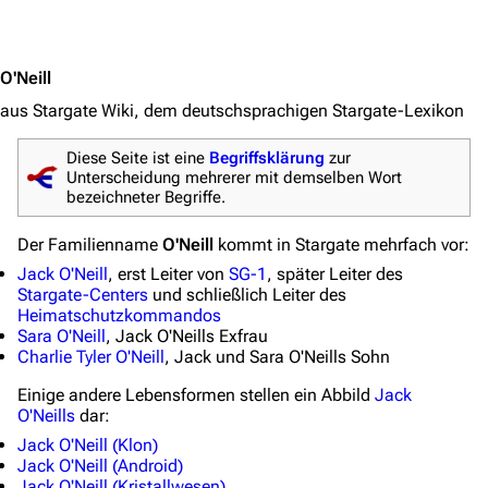
Jump to content
Stargate-Romane
Filme
O'Neill
Das Stargate-Universum
aus Stargate Wiki, dem deutschsprachigen Stargate-Lexikon
Themenportal
Diese Seite ist eine
Begriffsklärung
zur
Unterscheidung mehrerer mit demselben Wort
Personen
bezeichneter Begriffe.
Völker
Der Familienname
O'Neill
kommt in Stargate mehrfach vor:
Orte
Jack O'Neill
, erst Leiter von
SG-1
, später Leiter des
Stargate-Centers
und schließlich Leiter des
Objekte
Heimatschutzkommandos
Sara O'Neill
, Jack O'Neills Exfrau
Zeitleiste
Charlie Tyler O'Neill
, Jack und Sara O'Neills Sohn
Fanprojekte
Einige andere Lebensformen stellen ein Abbild
Jack
O'Neills
dar:
Kommerzielles
Jack O'Neill (Klon)
Jack O'Neill (Android)
Mitmachen
Jack O'Neill (Kristallwesen)