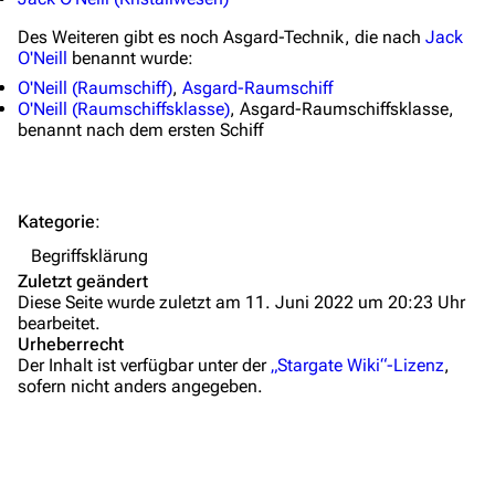
Hilfe
Des Weiteren gibt es noch Asgard-Technik, die nach
Jack
O'Neill
benannt wurde:
Autorenportal
O'Neill (Raumschiff)
,
Asgard-Raumschiff
Themengruppen
O'Neill (Raumschiffsklasse)
, Asgard-Raumschiffsklasse,
benannt nach dem ersten Schiff
Letzte Änderungen
FAQ
Kategorie
:
Wiki-Diskussion
Begriffsklärung
Anfragen
Zuletzt geändert
Diese Seite wurde zuletzt am 11. Juni 2022 um 20:23 Uhr
Administrations-Übersicht
bearbeitet.
Urheberrecht
Löschantrag
Der Inhalt ist verfügbar unter der
„Stargate Wiki“-Lizenz
,
sofern nicht anders angegeben.
Vandalismus melden
Technik-Zentrale
Admin-Anfragen