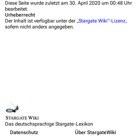
Diese Seite wurde zuletzt am 30. April 2020 um 00:48 Uhr
Administrations-Übersicht
bearbeitet.
Urheberrecht
Löschantrag
Der Inhalt ist verfügbar unter der
„Stargate Wiki“-Lizenz
,
sofern nicht anders angegeben.
Vandalismus melden
Technik-Zentrale
Admin-Anfragen
Bot-Anfragen
Kontakt
Übersicht
Lebenslauf
E-Mail
Links auf diese Seite
Medien
Feedback
Änderungen an verlinkten Seiten
Hintergrundinformationen
IRC-Channel
Das deutschsprachige Stargate-Lexikon
Permanenter Link
Auftritte
Nicht angemeldet
Datenschutz
Über StargateWiki
Seiten­­informationen
Stargate Kommando SG-1
Drucken/­exportieren
Ihre IP-Adresse wird öffentlich sichtbar sein, wenn Sie