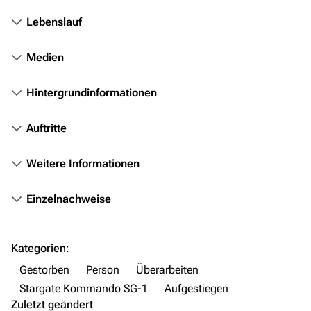
Objekte
Lebenslauf
Zeitleiste
Medien
Fanprojekte
Kommerzielles
Hintergrundinformationen
Mitmachen
Auftritte
Hilfe
Weitere Informationen
Autorenportal
Themengruppen
Einzelnachweise
Letzte Änderungen
FAQ
Kategorien
:
Wiki-Diskussion
Gestorben
Person
Überarbeiten
Stargate Kommando SG-1
Aufgestiegen
Anfragen
Zuletzt geändert