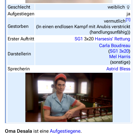
Stargate SG-1
Geschlecht
weiblich
Aufgestiegen
ja
Stargate Atlantis
[
1
]
vermutlich
Gestorben
(In einen endlosen Kampf mit Anubis verstrickt
Stargate Universe
(handlungsunfähig))
Erster Auftritt
SG1
3x20
Harsesis' Rettung
Stargate Origins
Carla Boudreau
Stargate Infinity
(
SG1 3x20
)
Darstellerin
Mel Harris
Stargate-Romane
(sonstige)
Sprecherin
Astrid Bless
Filme
Das Stargate-Universum
Themenportal
Personen
Völker
Orte
Oma Desala
ist eine
Aufgestiegene
.