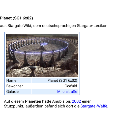
Navigation
Jump to content
Hauptseite
Planet
(SG1 6x02)
Von A bis Z
aus Stargate Wiki, dem deutschsprachigen Stargate-Lexikon
Zufälliger Artikel
Spezialseiten
Datei hochladen
Filme und Serien
Überblick
Stargate SG-1
Name
Planet (SG1 6x02)
Bewohner
Goa'uld
Stargate Atlantis
Galaxie
Milchstraße
Stargate Universe
Auf diesem
Planeten
hatte Anubis bis
2002
einen
Stargate Origins
Stützpunkt, außerdem befand sich dort die
Stargate-Waffe
.