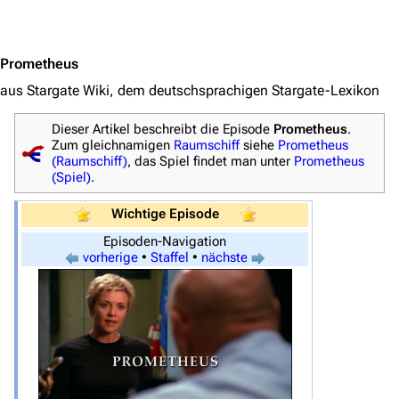
Jump to content
Prometheus
aus Stargate Wiki, dem deutschsprachigen Stargate-Lexikon
Dieser Artikel beschreibt die Episode
Prometheus
.
Zum gleichnamigen
Raumschiff
siehe
Prometheus
(Raumschiff)
, das Spiel findet man unter
Prometheus
(Spiel)
.
Wichtige Episode
Episoden-Navigation
vorherige
•
Staffel
•
nächste
3638
2133
346.354
Navigation
Hauptseite