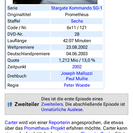
Von A bis Z
Serie
Stargate Kommando SG-1
Zufälliger Artikel
Originaltitel
Prometheus
Staffel
Sechs
Spezialseiten
Code / Nr.
6x11 / 121
Datei hochladen
DVD-Nr.
28
Lauflänge
42:07 Minuten
Weltpremiere
23.08.2002
Filme und Serien
Deutschlandpremiere
04.06.2003
Überblick
Quote
1,212 Mio / 13,0 %
Zeitpunkt
2002
Stargate SG-1
Joseph Mallozzi
Drehbuch
Paul Mullie
Stargate Atlantis
Regie
Peter Woeste
Stargate Universe
Dies ist die erste Episode eines
Stargate Origins
Zweiteiler
Zweiteilers
. Die abschließende Episode ist
Unnatürliche Auslese
.
Stargate Infinity
Carter
wird von einer
Reporterin
angesprochen, die etwas
Stargate-Romane
über das
Prometheus-Projekt
erfahren möchte. Carter kann