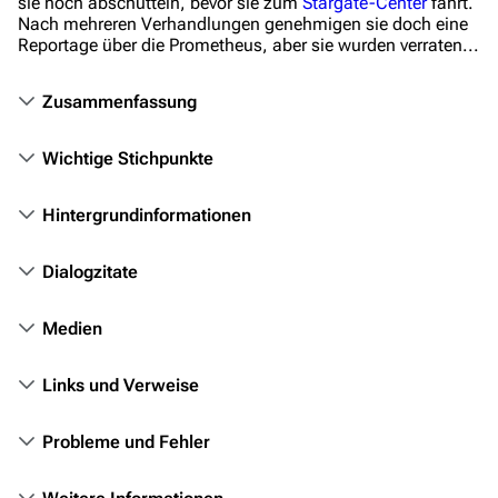
Filme
sie noch abschütteln, bevor sie zum
Stargate-Center
fährt.
Nach mehreren Verhandlungen genehmigen sie doch eine
Reportage über die Prometheus, aber sie wurden verraten...
Das Stargate-Universum
Themenportal
Zusammenfassung
Personen
Wichtige Stichpunkte
Völker
Orte
Hintergrundinformationen
Objekte
Dialogzitate
Zeitleiste
Medien
Fanprojekte
Kommerzielles
Links und Verweise
Mitmachen
Probleme und Fehler
Hilfe