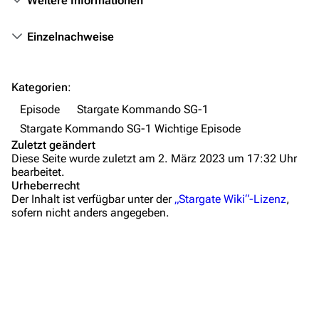
Weitere Informationen
Autorenportal
Themengruppen
Einzelnachweise
Letzte Änderungen
FAQ
Kategorien
:
Wiki-Diskussion
Episode
Stargate Kommando SG-1
Stargate Kommando SG-1 Wichtige Episode
Anfragen
Zuletzt geändert
Diese Seite wurde zuletzt am 2. März 2023 um 17:32 Uhr
Administrations-Übersicht
bearbeitet.
Urheberrecht
Löschantrag
Der Inhalt ist verfügbar unter der
„Stargate Wiki“-Lizenz
,
sofern nicht anders angegeben.
Vandalismus melden
Technik-Zentrale
Zusammenfassung
Admin-Anfragen
Wichtige Stichpunkte
Bot-Anfragen
Hintergrundinformationen