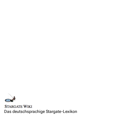
Anfragen
Administrations-Übersicht
Löschantrag
Vandalismus melden
Technik-Zentrale
Admin-Anfragen
Bot-Anfragen
Kontakt
Übersicht
E-Mail
Links auf diese Seite
Lebenslauf
Feedback
Änderungen an verlinkten Seiten
Rollen und Sprecher
IRC-Channel
Das deutschsprachige Stargate-Lexikon
Permanenter Link
Medien