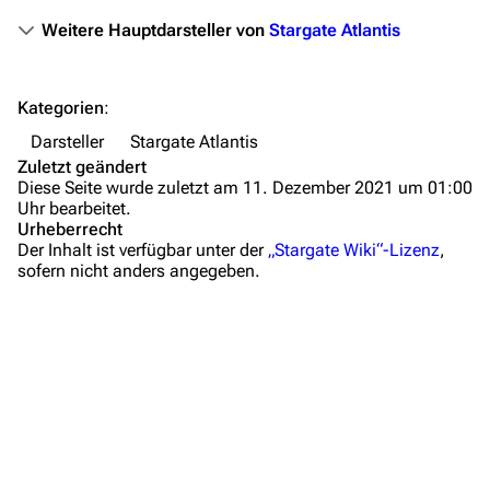
Orte
Weitere Hauptdarsteller von
Stargate Atlantis
Objekte
Zeitleiste
Kategorien
:
Fanprojekte
Darsteller
Stargate Atlantis
Zuletzt geändert
Kommerzielles
Diese Seite wurde zuletzt am 11. Dezember 2021 um 01:00
Uhr bearbeitet.
Mitmachen
Urheberrecht
Der Inhalt ist verfügbar unter der
„Stargate Wiki“-Lizenz
,
Hilfe
sofern nicht anders angegeben.
Autorenportal
Themengruppen
Letzte Änderungen
FAQ
Wiki-Diskussion