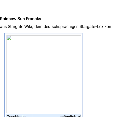
Jump to content
Rainbow Sun Francks
aus Stargate Wiki, dem deutschsprachigen Stargate-Lexikon
3639
2133
346.380
Navigation
Hauptseite
Von A bis Z
Zufälliger Artikel
Spezialseiten
Datei hochladen
Filme und Serien
Geschlecht
männlich