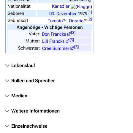
Überblick
Nationalität
Kanadier
[
1
]
Geboren
03.
Dezember
1979
Stargate SG-1
[
2
]
Geburtsort
Toronto
,
Ontario
Stargate Atlantis
Angehörige - Wichtige Personen
[
3
]
Vater:
Don Francks
Stargate Universe
[
3
]
Mutter:
Lili Francks
[
3
]
Schwester:
Stargate Origins
Cree Summer
Stargate Infinity
Lebenslauf
Stargate-Romane
Filme
Rollen und Sprecher
Das Stargate-Universum
Medien
Themenportal
Weitere Informationen
Personen
Einzelnachweise
Völker