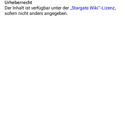
Mitmachen
Urheberrecht
Der Inhalt ist verfügbar unter der
„Stargate Wiki“-Lizenz
,
Hilfe
sofern nicht anders angegeben.
Autorenportal
Themengruppen
Letzte Änderungen
FAQ
Wiki-Diskussion
Anfragen
Administrations-Übersicht
Löschantrag
Vandalismus melden
Technik-Zentrale
Admin-Anfragen