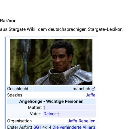
Navigation
Jump to content
Hauptseite
Rak'nor
Von A bis Z
aus Stargate Wiki, dem deutschsprachigen Stargate-Lexikon
Zufälliger Artikel
Spezialseiten
Datei hochladen
Filme und Serien
Überblick
Stargate SG-1
Geschlecht
männlich
Spezies
Jaffa
Stargate Atlantis
Angehörige - Wichtige Personen
Mutter:
†
Stargate Universe
Vater:
Delnor
†
Stargate Origins
Organisation
Jaffa-Rebellen
Erster Auftritt
SG1
4x14
Die verhinderte Allianz
Stargate Infinity