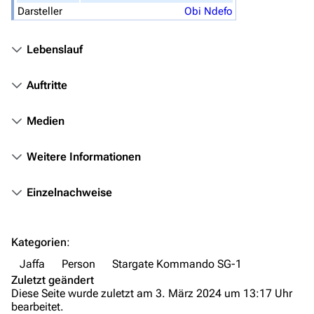
Darsteller
Obi Ndefo
Stargate-Romane
Filme
Lebenslauf
Das Stargate-Universum
Auftritte
Themenportal
Medien
Personen
Weitere Informationen
Völker
Orte
Einzelnachweise
Objekte
Zeitleiste
Kategorien
:
Fanprojekte
Jaffa
Person
Stargate Kommando SG-1
Zuletzt geändert
Kommerzielles
Diese Seite wurde zuletzt am 3. März 2024 um 13:17 Uhr
bearbeitet.