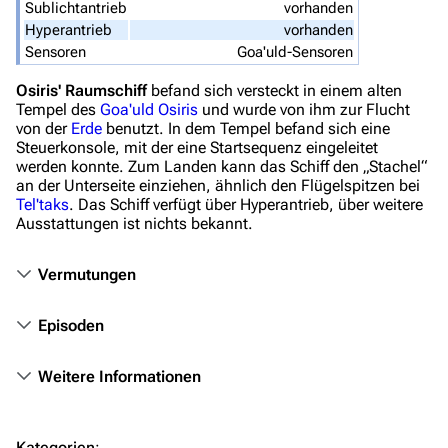
Sublichtantrieb
vorhanden
Stargate Atlantis
Hyperantrieb
vorhanden
Sensoren
Goa'uld-Sensoren
Stargate Universe
Osiris' Raumschiff
befand sich versteckt in einem alten
Stargate Origins
Tempel des
Goa'uld
Osiris
und wurde von ihm zur Flucht
Stargate Infinity
von der
Erde
benutzt. In dem Tempel befand sich eine
Steuerkonsole, mit der eine Startsequenz eingeleitet
Stargate-Romane
werden konnte. Zum Landen kann das Schiff den „Stachel“
an der Unterseite einziehen, ähnlich den Flügelspitzen bei
Filme
Tel'taks
. Das Schiff verfügt über Hyperantrieb, über weitere
Ausstattungen ist nichts bekannt.
Das Stargate-Universum
Vermutungen
Themenportal
Personen
Episoden
Völker
Weitere Informationen
Orte
Objekte
Kategorien
: