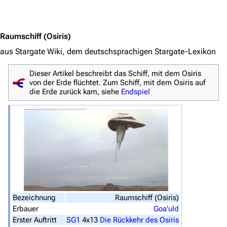
Jump to content
3638
2133
346.354
Raumschiff
(Osiris)
aus Stargate Wiki, dem deutschsprachigen Stargate-Lexikon
Navigation
Dieser Artikel beschreibt das Schiff, mit dem Osiris
von der Erde flüchtet. Zum Schiff, mit dem Osiris auf
Hauptseite
die Erde zurück kam, siehe
Endspiel
Von A bis Z
Zufälliger Artikel
Spezialseiten
Datei hochladen
Filme und Serien
Bezeichnung
Raumschiff (Osiris)
Überblick
Erbauer
Goa'uld
Stargate SG-1
Erster Auftritt
SG1
4x13
Die Rückkehr des Osiris