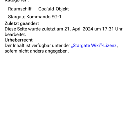
Zeitleiste
Raumschiff
Goa'uld-Objekt
Fanprojekte
Stargate Kommando SG-1
Zuletzt geändert
Kommerzielles
Diese Seite wurde zuletzt am 21. April 2024 um 17:31 Uhr
bearbeitet.
Mitmachen
Urheberrecht
Der Inhalt ist verfügbar unter der
„Stargate Wiki“-Lizenz
,
Hilfe
sofern nicht anders angegeben.
Autorenportal
Themengruppen
Letzte Änderungen
FAQ
Wiki-Diskussion
Anfragen
Administrations-Übersicht