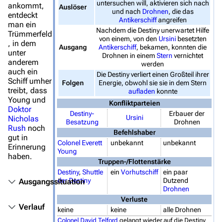
untersuchen will, aktivieren sich nach
ankommt,
Auslöser
und nach
Drohnen
, die das
Von A bis Z
entdeckt
Antikerschiff
angreifen
man ein
Zufälliger Artikel
Nachdem die Destiny unerwartet Hilfe
Trümmerfeld
von einem, von den
Ursini
besetzten
, in dem
Ausgang
Antikerschiff
, bekamen, konnten die
Spezialseiten
unter
Drohnen in einem
Stern
vernichtet
anderem
werden
Datei hochladen
auch ein
Die Destiny verliert einen Großteil ihrer
Schiff umher
Folgen
Energie, obwohl sie sie in dem Stern
Filme und Serien
treibt, dass
aufladen
konnte
Young und
Konfliktparteien
Überblick
Doktor
Destiny-
Erbauer der
Ursini
Nicholas
Besatzung
Drohnen
Stargate SG-1
Rush
noch
Befehlshaber
gut in
Stargate Atlantis
Colonel
Everett
unbekannt
unbekannt
Erinnerung
Young
haben.
Stargate Universe
Truppen-/Flottenstärke
Destiny
,
Shuttle
ein
Vorhutschiff
ein paar
Stargate Origins
der Destiny
Dutzend
Ausgangssituation
Drohnen
Stargate Infinity
Verluste
Verlauf
keine
keine
alle Drohnen
Stargate-Romane
Colonel
David Telford
gelangt wieder auf die Destiny