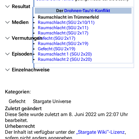
Filme
Resultat
Der
Drohnen-Tau'ri-Konflikt
Raumschlacht im Trümmerfeld
Das Stargate-Universum
Medien
Raumschlacht (SGU 2x10/11)
Raumschlacht (SGU 2x11)
Themenportal
Raumschlacht (SGU 2x17)
Vermutungen
Gefecht (SGU 2x17)
Personen
Raumschlacht (SGU 2x19)
Gefecht (SGU 2x19)
Episoden
Völker
Raumschlacht 1 (SGU 2x20)
Raumschlacht 2 (SGU 2x20)
Orte
Einzelnachweise
Objekte
Zeitleiste
Kategorien
:
Fanprojekte
Gefecht
Stargate Universe
Zuletzt geändert
Kommerzielles
Diese Seite wurde zuletzt am 8. Juni 2022 um 22:07 Uhr
bearbeitet.
Mitmachen
Urheberrecht
Der Inhalt ist verfügbar unter der
„Stargate Wiki“-Lizenz
,
Hilfe
sofern nicht anders angegeben.