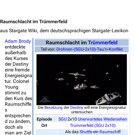
Jump to content
Raumschlacht im Trümmerfeld
aus Stargate Wiki, dem deutschsprachigen Stargate-Lexikon
Adam Brody
Raumschlacht im
Trümmerfeld
entdeckte
Teil von:
Drohnen-(SGU-2x10)-Tau'ri-Konflikt
außerhalb
des Kurses
der Destiny
eine fremde
Energiesigna
tur. Colonel
Young
stimmt zu
3638
2133
346.354
den Kurs des
Raumschiffe
Die
Besatzung
der
Destiny
will eine Energiesignatur
s
untersuchen
entsprechen
Episode
SGU
2x10
Unerwartetes Wiedersehen
Navigation
d zu ändern,
Ort
Trümmerfeld (SGU 2x10)
doch als
Hauptseite
Als das
Shuttle
ein
Raumschiff
man am Ziel