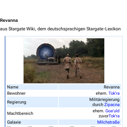
Jump to content
Hauptseite
Von A bis Z
Revanna
Zufälliger Artikel
aus Stargate Wiki, dem deutschsprachigen Stargate-Lexikon
Spezialseiten
Datei hochladen
Filme und Serien
Überblick
Stargate SG-1
Name
Revanna
Stargate Atlantis
Bewohner
ehem.
Tok'ra
Militärregierung
Regierung
Stargate Universe
durch
Zipacna
ehem.
Goa'uld
Stargate Origins
Machtbereich
zuvor
Tok'ra
Galaxie
Milchstraße
Stargate Infinity