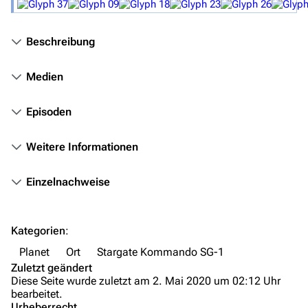
Stargate-Romane
Filme
Beschreibung
Das Stargate-Universum
Medien
Themenportal
Episoden
Personen
Weitere Informationen
Völker
Orte
Einzelnachweise
Objekte
Zeitleiste
Kategorien
:
Fanprojekte
Planet
Ort
Stargate Kommando SG-1
Zuletzt geändert
Kommerzielles
Diese Seite wurde zuletzt am 2. Mai 2020 um 02:12 Uhr
bearbeitet.
Mitmachen
Urheberrecht