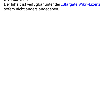
Der Inhalt ist verfügbar unter der
„Stargate Wiki“-Lizenz
,
Hilfe
sofern nicht anders angegeben.
Autorenportal
Themengruppen
Letzte Änderungen
FAQ
Wiki-Diskussion
Anfragen
Administrations-Übersicht
Löschantrag
Vandalismus melden
Technik-Zentrale
Admin-Anfragen