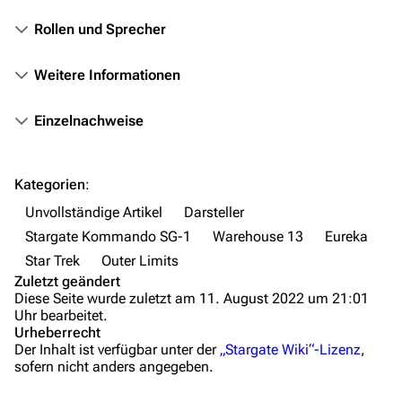
Das Stargate-Universum
Rollen und Sprecher
Themenportal
Weitere Informationen
Personen
Einzelnachweise
Völker
Orte
Kategorien
:
Objekte
Unvollständige Artikel
Darsteller
Zeitleiste
Stargate Kommando SG-1
Warehouse 13
Eureka
Fanprojekte
Star Trek
Outer Limits
Zuletzt geändert
Kommerzielles
Diese Seite wurde zuletzt am 11. August 2022 um 21:01
Uhr bearbeitet.
Mitmachen
Urheberrecht
Der Inhalt ist verfügbar unter der
„Stargate Wiki“-Lizenz
,
Hilfe
sofern nicht anders angegeben.
Autorenportal