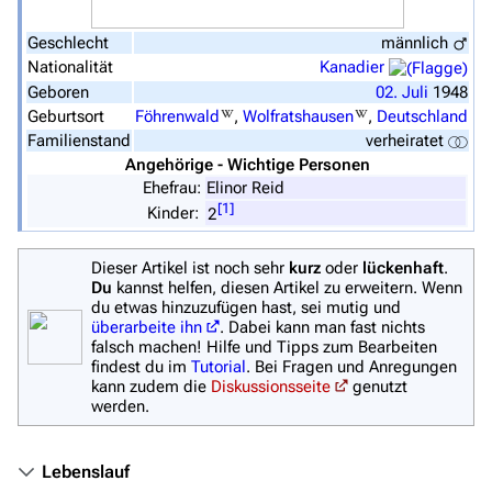
Zufälliger Artikel
Geschlecht
männlich
Spezialseiten
Nationalität
Kanadier
Geboren
02.
Juli
1948
Datei hochladen
Geburtsort
Föhrenwald
,
Wolfratshausen
,
Deutschland
Familienstand
verheiratet
Filme und Serien
Angehörige - Wichtige Personen
Ehefrau:
Elinor Reid
Überblick
[
1
]
Kinder:
2
Stargate SG-1
Dieser Artikel ist noch sehr
kurz
oder
lückenhaft
.
Stargate Atlantis
Du
kannst helfen, diesen Artikel zu erweitern. Wenn
du etwas hinzuzufügen hast, sei mutig und
Stargate Universe
überarbeite ihn
. Dabei kann man fast nichts
falsch machen! Hilfe und Tipps zum Bearbeiten
Stargate Origins
findest du im
Tutorial
. Bei Fragen und Anregungen
kann zudem die
Diskussionsseite
genutzt
Stargate Infinity
werden.
Stargate-Romane
Lebenslauf
Filme