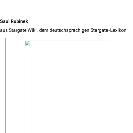
Jump to content
Saul Rubinek
aus Stargate Wiki, dem deutschsprachigen Stargate-Lexikon
3640
2133
346.468
Navigation
Hauptseite
Von A bis Z