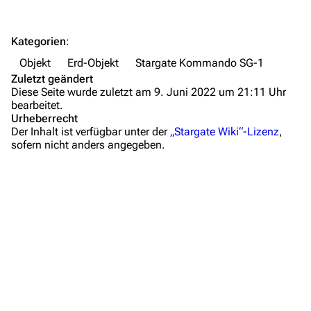
Objekte
Zeitleiste
Kategorien
:
Fanprojekte
Objekt
Erd-Objekt
Stargate Kommando SG-1
Zuletzt geändert
Kommerzielles
Diese Seite wurde zuletzt am 9. Juni 2022 um 21:11 Uhr
bearbeitet.
Mitmachen
Urheberrecht
Der Inhalt ist verfügbar unter der
„Stargate Wiki“-Lizenz
,
Hilfe
sofern nicht anders angegeben.
Autorenportal
Themengruppen
Letzte Änderungen
FAQ
Wiki-Diskussion
Anfragen