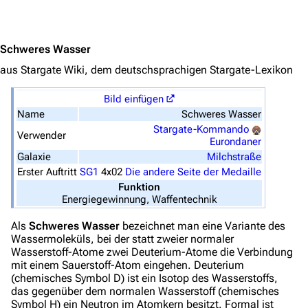
Jump to content
Schweres Wasser
3639
2133
346.359
aus Stargate Wiki, dem deutschsprachigen Stargate-Lexikon
Bild einfügen
Navigation
Name
Schweres Wasser
Stargate-Kommando
Verwender
Hauptseite
Eurondaner
Galaxie
Milchstraße
Von A bis Z
Erster Auftritt
SG1
4x02
Die andere Seite der Medaille
Funktion
Zufälliger Artikel
Energiegewinnung, Waffentechnik
Spezialseiten
Als
Schweres Wasser
bezeichnet man eine Variante des
Datei hochladen
Wassermoleküls, bei der statt zweier normaler
Wasserstoff-Atome zwei Deuterium-Atome die Verbindung
mit einem Sauerstoff-Atom eingehen. Deuterium
Filme und Serien
(chemisches Symbol D) ist ein Isotop des Wasserstoffs,
das gegenüber dem normalen Wasserstoff (chemisches
Überblick
Symbol H) ein Neutron im Atomkern besitzt. Formal ist