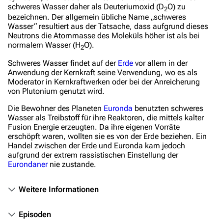
schweres Wasser daher als Deuteriumoxid (D
O) zu
Stargate SG-1
2
bezeichnen. Der allgemein übliche Name „schweres
Stargate Atlantis
Wasser“ resultiert aus der Tatsache, dass aufgrund dieses
Neutrons die Atommasse des Moleküls höher ist als bei
Stargate Universe
normalem Wasser (H
O).
2
Stargate Origins
Schweres Wasser findet auf der
Erde
vor allem in der
Anwendung der Kernkraft seine Verwendung, wo es als
Stargate Infinity
Moderator in Kernkraftwerken oder bei der Anreicherung
von Plutonium genutzt wird.
Stargate-Romane
Die Bewohner des Planeten
Euronda
benutzten schweres
Filme
Wasser als Treibstoff für ihre Reaktoren, die mittels kalter
Fusion Energie erzeugten. Da ihre eigenen Vorräte
erschöpft waren, wollten sie es von der Erde beziehen. Ein
Das Stargate-Universum
Handel zwischen der Erde und Euronda kam jedoch
Themenportal
aufgrund der extrem rassistischen Einstellung der
Eurondaner
nie zustande.
Personen
Weitere Informationen
Völker
Orte
Episoden