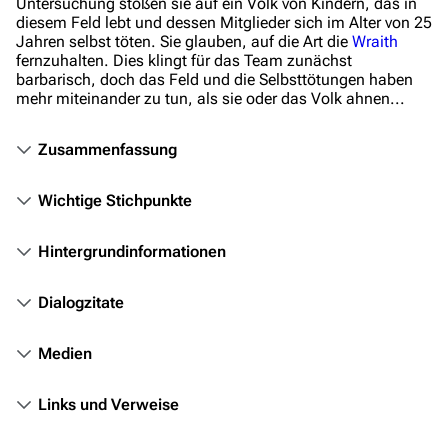
Untersuchung stoßen sie auf ein Volk von Kindern, das in
diesem Feld lebt und dessen Mitglieder sich im Alter von 25
Stargate-Romane
Jahren selbst töten. Sie glauben, auf die Art die
Wraith
Filme
fernzuhalten. Dies klingt für das Team zunächst
barbarisch, doch das Feld und die Selbsttötungen haben
mehr miteinander zu tun, als sie oder das Volk ahnen...
Das Stargate-Universum
Themenportal
Zusammenfassung
Personen
Wichtige Stichpunkte
Völker
Orte
Hintergrundinformationen
Objekte
Dialogzitate
Zeitleiste
Medien
Fanprojekte
Kommerzielles
Links und Verweise
Mitmachen