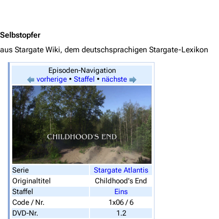
Jump to content
Selbstopfer
aus Stargate Wiki, dem deutschsprachigen Stargate-Lexikon
Episoden-Navigation
vorherige
•
Staffel
•
nächste
Serie
Stargate Atlantis
3638
2133
346.354
Originaltitel
Childhood's End
Staffel
Eins
Code / Nr.
1x06 / 6
DVD-Nr.
1.2
Navigation