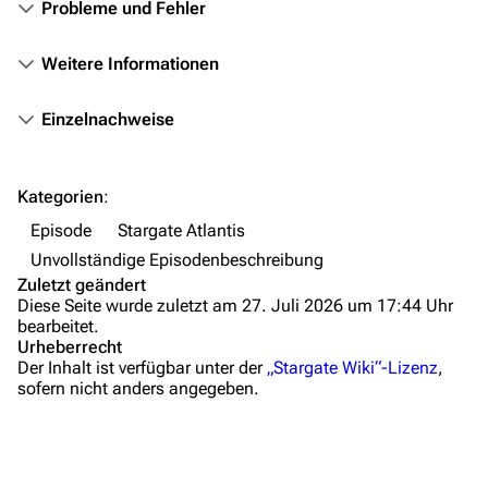
Probleme und Fehler
Hilfe
Weitere Informationen
Autorenportal
Themengruppen
Einzelnachweise
Letzte Änderungen
FAQ
Kategorien
:
Wiki-Diskussion
Episode
Stargate Atlantis
Unvollständige Episodenbeschreibung
Anfragen
Zuletzt geändert
Diese Seite wurde zuletzt am 27. Juli 2026 um 17:44 Uhr
Administrations-Übersicht
bearbeitet.
Urheberrecht
Löschantrag
Der Inhalt ist verfügbar unter der
„Stargate Wiki“-Lizenz
,
sofern nicht anders angegeben.
Vandalismus melden
Technik-Zentrale
Zusammenfassung
Admin-Anfragen