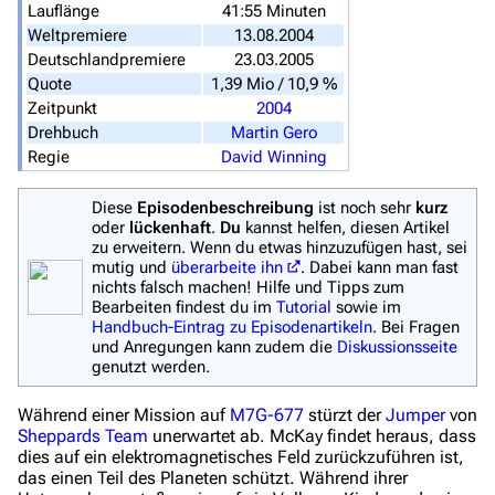
Lauflänge
41:55 Minuten
Hauptseite
Weltpremiere
13.08.2004
Deutschlandpremiere
23.03.2005
Von A bis Z
Quote
1,39 Mio / 10,9 %
Zeitpunkt
2004
Zufälliger Artikel
Drehbuch
Martin Gero
Spezialseiten
Regie
David Winning
Datei hochladen
Diese
Episodenbeschreibung
ist noch sehr
kurz
oder
lückenhaft
.
Du
kannst helfen, diesen Artikel
Filme und Serien
zu erweitern. Wenn du etwas hinzuzufügen hast, sei
mutig und
überarbeite ihn
. Dabei kann man fast
Überblick
nichts falsch machen! Hilfe und Tipps zum
Bearbeiten findest du im
Tutorial
sowie im
Stargate SG-1
Handbuch-Eintrag zu Episodenartikeln
. Bei Fragen
und Anregungen kann zudem die
Diskussionsseite
Stargate Atlantis
genutzt werden.
Stargate Universe
Während einer Mission auf
M7G-677
stürzt der
Jumper
von
Sheppards Team
unerwartet ab. McKay findet heraus, dass
Stargate Origins
dies auf ein elektromagnetisches Feld zurückzuführen ist,
das einen Teil des Planeten schützt. Während ihrer
Stargate Infinity